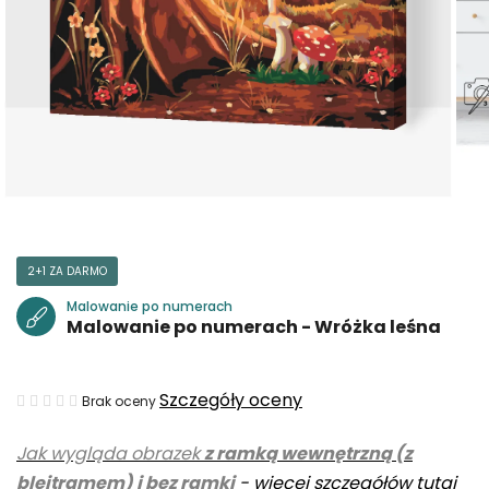
2+1 ZA DARMO
Malowanie po numerach
Malowanie po numerach - Wróżka leśna
Średnia
Szczegóły oceny
Brak oceny
ocena
Jak wygląda obrazek
z ramką wewnętrzną (z
produktu
blejtramem) i bez ramki
-
więcej szczegółów tutaj
wynosi