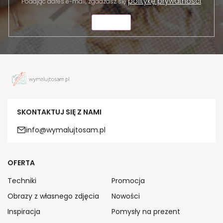
politykę prywatności
Podając adres e-mail, zgadzasz się
.
WYŚLIJ
SKONTAKTUJ SIĘ Z NAMI
info@wymalujtosam.pl
OFERTA
Techniki
Promocja
Obrazy z własnego zdjęcia
Nowości
Inspiracja
Pomysły na prezent