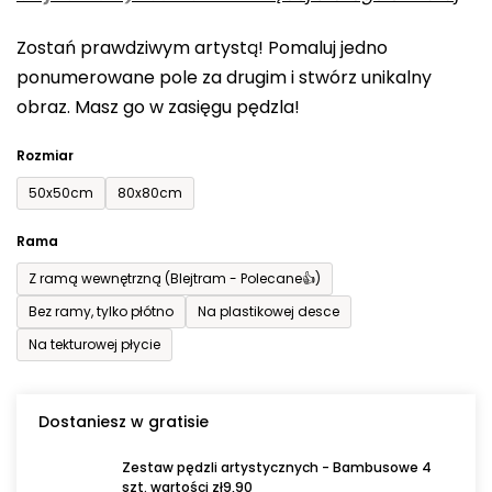
0,0
Zostań prawdziwym artystą! Pomaluj jedno
na
ponumerowane pole za drugim i stwórz unikalny
5
obraz. Masz go w zasięgu pędzla!
gwiazdek.
Rozmiar
50x50cm
80x80cm
Rama
Z ramą wewnętrzną (Blejtram - Polecane👍)
Bez ramy, tylko płótno
Na plastikowej desce
Na tekturowej płycie
Dostaniesz w gratisie
Zestaw pędzli artystycznych - Bambusowe 4
szt. wartości zł9,90