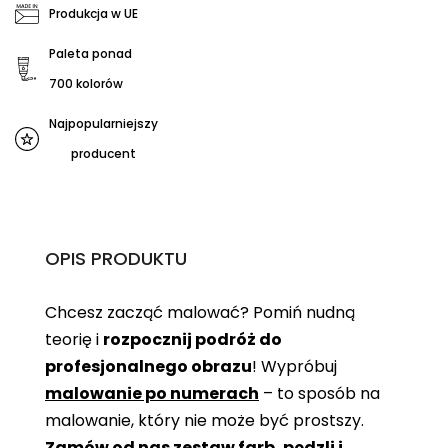
Produkcja w UE
Paleta ponad
700 kolorów
Najpopularniejszy
producent
OPIS PRODUKTU
Chcesz zacząć malować? Pomiń nudną
teorię i
rozpocznij podróż do
profesjonalnego obrazu
! Wypróbuj
malowanie po numerach
– to sposób na
malowanie, który nie może być prostszy.
Zamów od nas zestaw farb, pędzli i