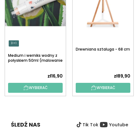
3 + 1
Drewniana sztaluga - 68 cm
Medium i werniks wodny z
połyskiem 50ml (malowanie
po numerach)
zł16,90
zł89,90
WYBIERAĆ
WYBIERAĆ
S
T
O
ŚLEDŹ NAS
Tik Tok
Youtube
P
K