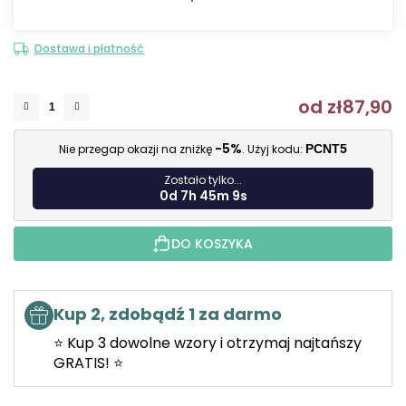
Dostawa i płatność
od
zł87,90
C
-5%
Nie przegap okazji na zniżkę
. Użyj kodu:
PCNT5
Zostało tylko...
0d 7h 45m 8s
DO KOSZYKA
Kup 2, zdobądź 1 za darmo
⭐ Kup 3 dowolne wzory i otrzymaj najtańszy
GRATIS! ⭐