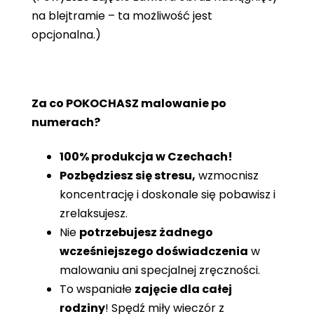
na blejtramie – ta możliwość jest
opcjonalna.)
Za co POKOCHASZ malowanie po
numerach?
100% produkcja w Czechach!
Pozbędziesz się stresu,
wzmocnisz
koncentrację i doskonale się pobawisz i
zrelaksujesz.
Nie
potrzebujesz żadnego
wcześniejszego doświadczenia
w
malowaniu ani specjalnej zręczności.
To wspaniałe
zajęcie dla całej
rodziny
! Spędź miły wieczór z