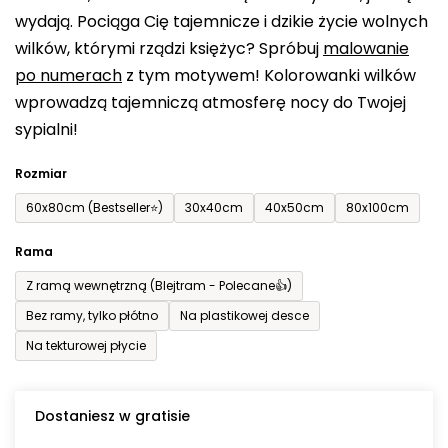
wydają. Pociąga Cię tajemnicze i dzikie życie wolnych
0,0
wilków, którymi rządzi księżyc? Spróbuj
malowanie
na
po numerach
z tym motywem! Kolorowanki wilków
5
wprowadzą tajemniczą atmosferę nocy do Twojej
gwiazdek.
sypialni!
Rozmiar
60x80cm (Bestseller⭐)
30x40cm
40x50cm
80x100cm
Rama
Z ramą wewnętrzną (Blejtram - Polecane👍)
Bez ramy, tylko płótno
Na plastikowej desce
Na tekturowej płycie
Dostaniesz w gratisie