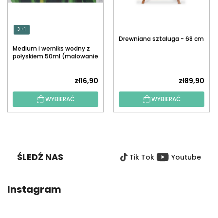
3 + 1
Drewniana sztaluga - 68 cm
Medium i werniks wodny z
połyskiem 50ml (malowanie
po numerach)
zł16,90
zł89,90
WYBIERAĆ
WYBIERAĆ
S
T
O
ŚLEDŹ NAS
Tik Tok
Youtube
P
K
A
Instagram