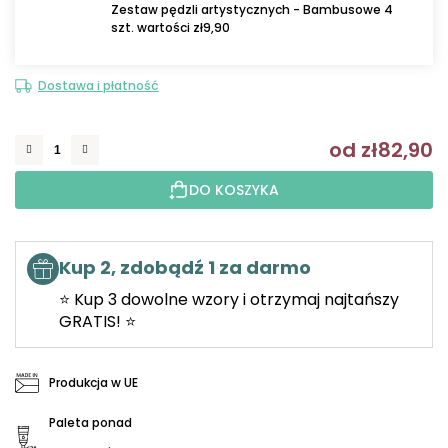
Zestaw pędzli artystycznych - Bambusowe 4
szt. wartości zł9,90
Dostawa i płatność
od
zł82,90
C
DO KOSZYKA
Kup 2, zdobądź 1 za darmo
⭐ Kup 3 dowolne wzory i otrzymaj najtańszy
GRATIS! ⭐
Produkcja w UE
Paleta ponad