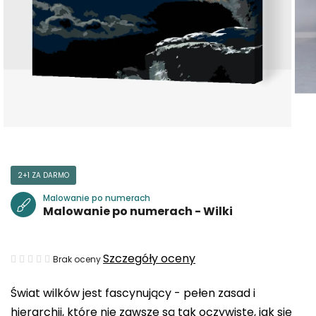
2+1 ZA DARMO
Malowanie po numerach
Malowanie po numerach - Wilki
Średnia
Szczegóły oceny
Brak oceny
ocena
Świat wilków jest fascynujący - pełen zasad i
produktu
hierarchii, które nie zawsze są tak oczywiste, jak się
wynosi