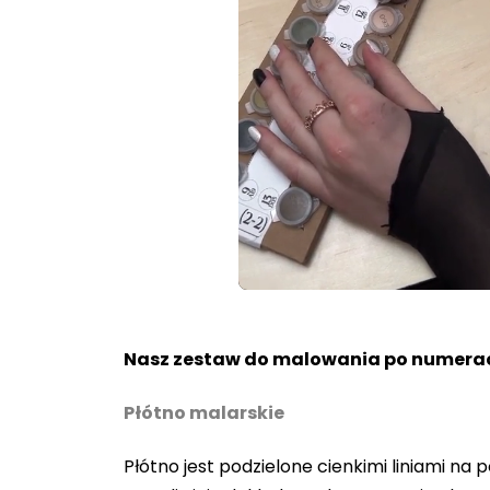
Loaded
:
Unmute
100.00%
Nasz zestaw do malowania po numerac
Płótno malarskie
Płótno jest podzielone cienkimi liniami n