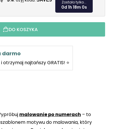
żkę
. Użyj kodu:
Zostało tylko...
0d 1h 17m 59s
DO KOSZYKA
za darmo
i otrzymaj najtańszy GRATIS! ⭐
Wypróbuj
malowanie po numerach
– to
 szablonem motywu do malowania, który