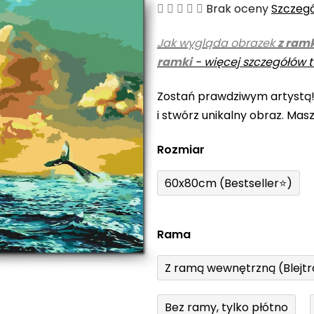
Średnia
Brak oceny
Szczeg
ocena
Jak wygląda obrazek
z ram
produktu
ramki
-
więcej szczegółów t
wynosi
0,0
Zostań prawdziwym artystą
na
i stwórz unikalny obraz. Mas
5
gwiazdek.
Rozmiar
60x80cm (Bestseller⭐)
Rama
Z ramą wewnętrzną (Blejt
Bez ramy, tylko płótno