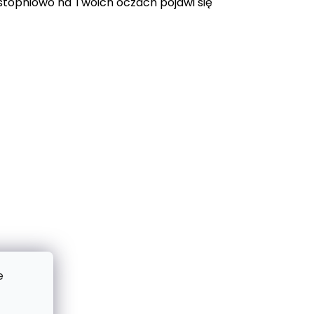
topniowo na Twoich oczach pojawi się
e