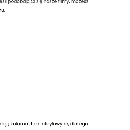
eśli podobają Ci się nasze filmy, możesz
ku
.
adają kolorom farb akrylowych, dlatego