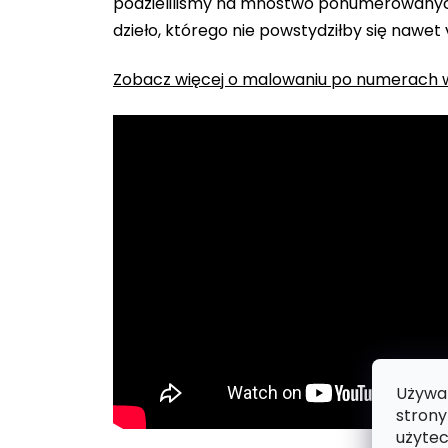
podzieliliśmy na mnóstwo ponumerowanych
dzieło, którego nie powstydziłby się nawet
Zobacz więcej o malowaniu po numerach w
Używam
strony
użytec