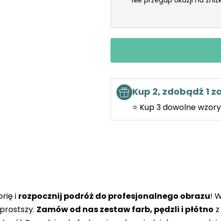
Nie przegap okazji na zni
Kup 2, zdobądź 1 
⭐ Kup 3 dowolne wzory 
rię i
rozpocznij podróż do profesjonalnego obrazu
! 
prostszy.
Zamów od nas zestaw farb, pędzli i płótno
z