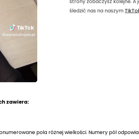
strony zobaczysz kolejne. A j
śledzić nas na naszym
TikTo
h zawiera:
a ponumerowane pola różnej wielkości. Numery pól odpowi