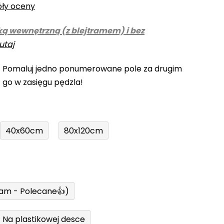
óły oceny
ką wewnętrzną (z blejtramem) i bez
utaj
! Pomaluj jedno ponumerowane pole za drugim
z go w zasięgu pędzla!
40x60cm
80x120cm
ram - Polecane👍)
Na plastikowej desce