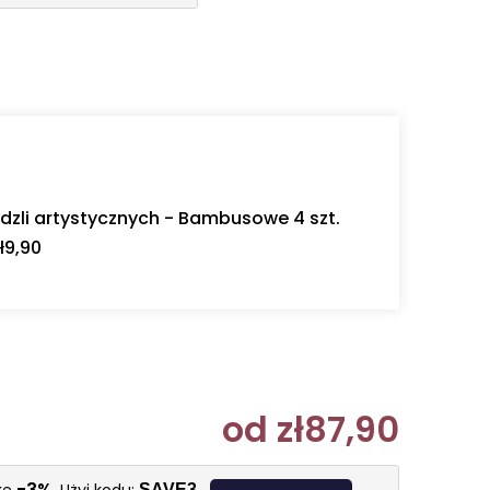
dzli artystycznych - Bambusowe 4 szt.
ł9,90
od
zł87,90
Cena jedn
-3%
SAVE3