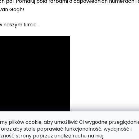
 pól. Pomaluj pola farbami o odpowiednich numerach i s
 van Gogh!
 naszym filmie:
y plików cookie, aby umożliwić Ci wygodne przeglądani
 oraz aby stale poprawiać funkcjonalność, wydajność i
zność strony poprzez analizę ruchu na niej.