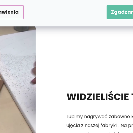
 numerach.
awienia
Zgadzam
WIDZIELIŚCIE
Lubimy nagrywać zabawne kró
ujęcia z naszej fabryki... Na