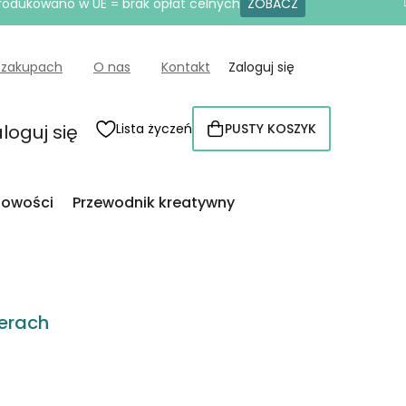
produkowano w UE = brak opłat celnych
ZOBACZ
 zakupach
O nas
Kontakt
Zaloguj się
loguj się
Lista życzeń
PUSTY KOSZYK
KOSZYK
owości
Przewodnik kreatywny
erach