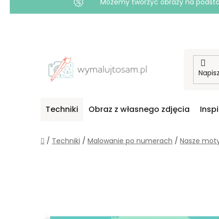
Możemy tworzyć obrazy na podstawi
Przejść
do
treści
Techniki
Obraz z własnego zdjęcia
Insp
Home
/
Techniki
/
Malowanie po numerach
/
Nasze mot