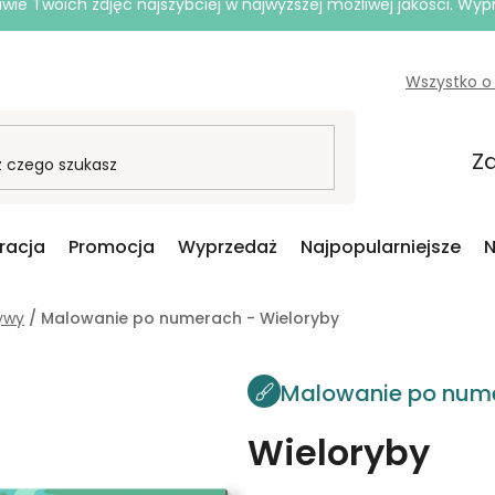
e Twoich zdjęć najszybciej w najwyższej możliwej jakości. Wy
Wszystko o
Za
iracja
Promocja
Wyprzedaż
Najpopularniejsze
N
ywy
/
Malowanie po numerach - Wieloryby
Malowanie po num
Wieloryby