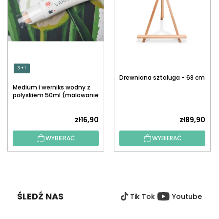
3 + 1
Drewniana sztaluga - 68 cm
Medium i werniks wodny z
połyskiem 50ml (malowanie
po numerach)
zł16,90
zł89,90
WYBIERAĆ
WYBIERAĆ
S
T
O
ŚLEDŹ NAS
Tik Tok
Youtube
P
K