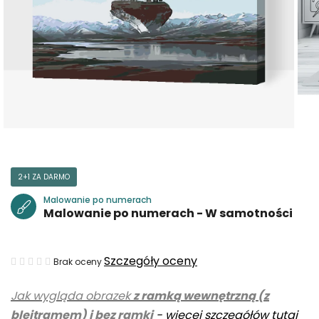
2+1 ZA DARMO
Malowanie po numerach
Malowanie po numerach - W samotności
Średnia
Szczegóły oceny
Brak oceny
ocena
Jak wygląda obrazek
z ramką wewnętrzną (z
produktu
blejtramem) i bez ramki
-
więcej szczegółów tutaj
wynosi