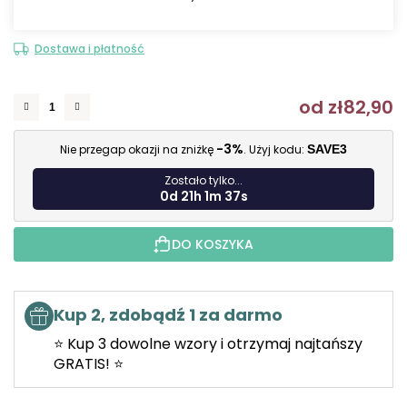
Dostawa i płatność
od
zł82,90
C
-3%
Nie przegap okazji na zniżkę
. Użyj kodu:
SAVE3
Zostało tylko...
0d 21h 1m 36s
DO KOSZYKA
Kup 2, zdobądź 1 za darmo
⭐ Kup 3 dowolne wzory i otrzymaj najtańszy
GRATIS! ⭐