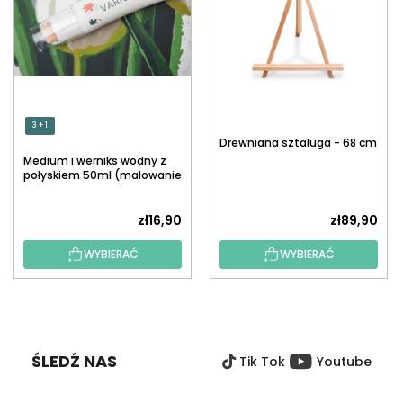
3 + 1
Drewniana sztaluga - 68 cm
Medium i werniks wodny z
połyskiem 50ml (malowanie
po numerach)
zł16,90
zł89,90
WYBIERAĆ
WYBIERAĆ
S
T
O
ŚLEDŹ NAS
Tik Tok
Youtube
P
K