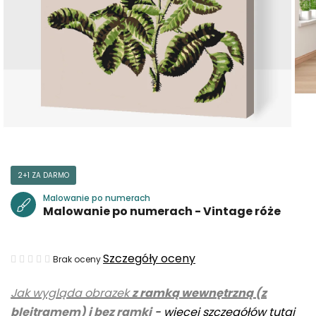
2+1 ZA DARMO
Malowanie po numerach
Malowanie po numerach - Vintage róże
Średnia
Szczegóły oceny
Brak oceny
ocena
Jak wygląda obrazek
z ramką wewnętrzną (z
produktu
blejtramem) i bez ramki
-
więcej szczegółów tutaj
wynosi