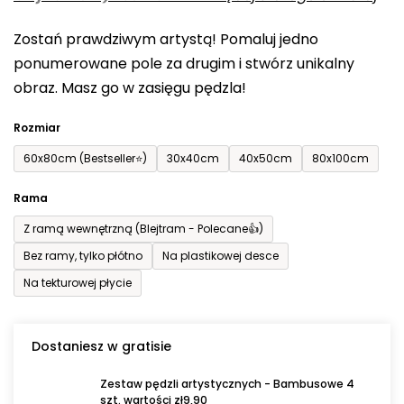
0,0
Zostań prawdziwym artystą! Pomaluj jedno
na
ponumerowane pole za drugim i stwórz unikalny
5
obraz. Masz go w zasięgu pędzla!
gwiazdek.
Rozmiar
60x80cm (Bestseller⭐)
30x40cm
40x50cm
80x100cm
Rama
Z ramą wewnętrzną (Blejtram - Polecane👍)
Bez ramy, tylko płótno
Na plastikowej desce
Na tekturowej płycie
Dostaniesz w gratisie
Zestaw pędzli artystycznych - Bambusowe 4
szt. wartości zł9,90