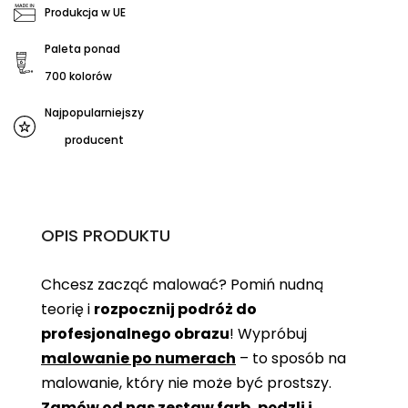
Produkcja w UE
Paleta ponad
700 kolorów
Najpopularniejszy
producent
OPIS PRODUKTU
Chcesz zacząć malować? Pomiń nudną
teorię i
rozpocznij podróż do
profesjonalnego obrazu
! Wypróbuj
malowanie po numerach
– to sposób na
malowanie, który nie może być prostszy.
Zamów od nas zestaw farb, pędzli i