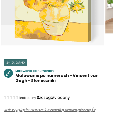
2+1 ZA DARMO
Malowanie po numerach
Malowanie po numerach - Vincent van
Gogh - Słoneczniki
Średnia
Szczegóły oceny
Brak oceny
ocena
Jak wygląda obrazek
z ramką wewnętrzną (z
produktu