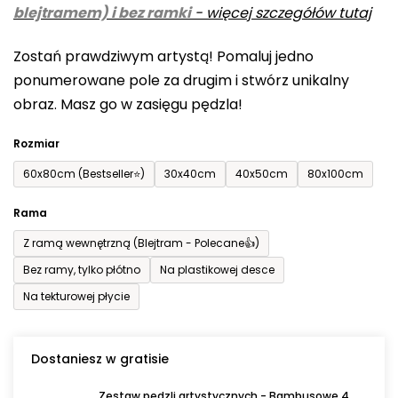
blejtramem) i bez ramki
-
więcej szczegółów tutaj
wynosi
0,0
Zostań prawdziwym artystą! Pomaluj jedno
na
ponumerowane pole za drugim i stwórz unikalny
5
obraz. Masz go w zasięgu pędzla!
gwiazdek.
Rozmiar
60x80cm (Bestseller⭐)
30x40cm
40x50cm
80x100cm
Rama
Z ramą wewnętrzną (Blejtram - Polecane👍)
Bez ramy, tylko płótno
Na plastikowej desce
Na tekturowej płycie
Dostaniesz w gratisie
Zestaw pędzli artystycznych - Bambusowe 4