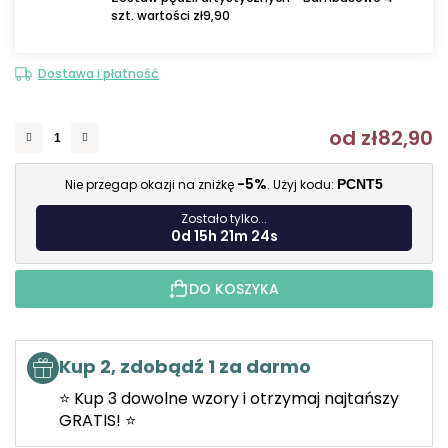
szt. wartości zł9,90
Dostawa i płatność
od
zł82,90
C
-5%
Nie przegap okazji na zniżkę
. Użyj kodu:
PCNT5
Zostało tylko...
0d 15h 21m 23s
DO KOSZYKA
Kup 2, zdobądź 1 za darmo
⭐ Kup 3 dowolne wzory i otrzymaj najtańszy
GRATIS! ⭐