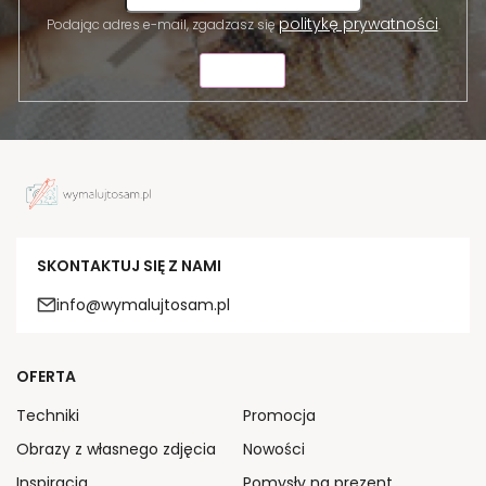
politykę prywatności
Podając adres e-mail, zgadzasz się
.
WYŚLIJ
SKONTAKTUJ SIĘ Z NAMI
info@wymalujtosam.pl
OFERTA
Techniki
Promocja
Obrazy z własnego zdjęcia
Nowości
Inspiracja
Pomysły na prezent