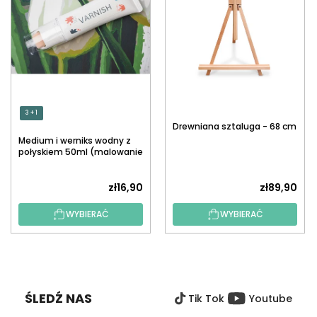
3 + 1
Drewniana sztaluga - 68 cm
Medium i werniks wodny z
połyskiem 50ml (malowanie
po numerach)
zł16,90
zł89,90
WYBIERAĆ
WYBIERAĆ
S
T
O
ŚLEDŹ NAS
Tik Tok
Youtube
P