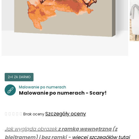
2+1 ZA DARMO
Malowanie po numerach
Malowanie po numerach - Scary!
Średnia
Szczegóły oceny
Brak oceny
ocena
Jak wygląda obrazek
z ramką wewnętrzną (z
produktu
blejtramem) i bez ramki
-
więcej szczegółów tutaj
wynosi