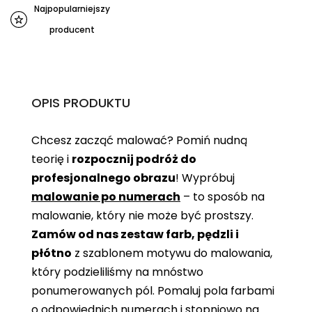
Najpopularniejszy
producent
OPIS PRODUKTU
Chcesz zacząć malować? Pomiń nudną
teorię i
rozpocznij podróż do
profesjonalnego obrazu
! Wypróbuj
malowanie po numerach
– to sposób na
malowanie, który nie może być prostszy.
Zamów od nas zestaw farb, pędzli i
płótno
z szablonem motywu do malowania,
który podzieliliśmy na mnóstwo
ponumerowanych pól. Pomaluj pola farbami
o odpowiednich numerach i stopniowo na