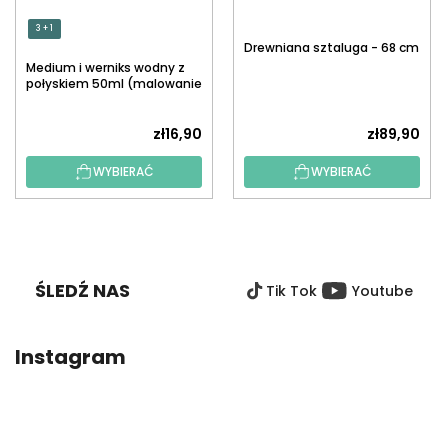
3 + 1
Drewniana sztaluga - 68 cm
Medium i werniks wodny z
połyskiem 50ml (malowanie
po numerach)
zł16,90
zł89,90
WYBIERAĆ
WYBIERAĆ
S
T
O
ŚLEDŹ NAS
Tik Tok
Youtube
P
K
A
Instagram