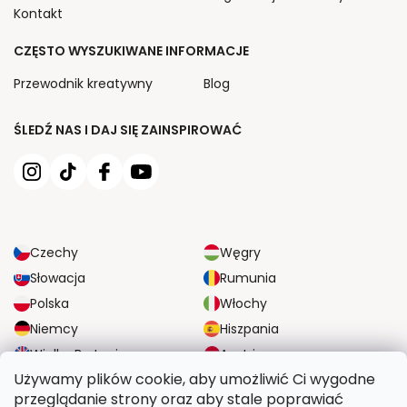
Kontakt
CZĘSTO WYSZUKIWANE INFORMACJE
Przewodnik kreatywny
Blog
ŚLEDŹ NAS I DAJ SIĘ ZAINSPIROWAĆ
Czechy
Węgry
Słowacja
Rumunia
Polska
Włochy
Niemcy
Hiszpania
Wielka Brytania
Austria
Używamy plików cookie, aby umożliwić Ci wygodne
przeglądanie strony oraz aby stale poprawiać