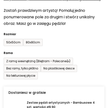
0,0
Zostań prawdziwym artystą! Pomaluj jedno
na
ponumerowane pole za drugim i stwórz unikalny
5
obraz. Masz go w zasięgu pędzla!
gwiazdek.
Rozmiar
50x50cm
80x80cm
Rama
Z ramą wewnętrzną (Blejtram - Polecane👍)
Bez ramy, tylko płótno
Na plastikowej desce
Na tekturowej płycie
Dostaniesz w gratisie
Zestaw pędzli artystycznych - Bambusowe 4
szt. wartości zł9,90