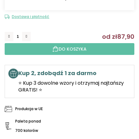
Dostawa i płatność
od
zł87,90
C
DO KOSZYKA
Kup 2, zdobądź 1 za darmo
⭐ Kup 3 dowolne wzory i otrzymaj najtańszy
GRATIS! ⭐
Produkcja w UE
Paleta ponad
700 kolorów