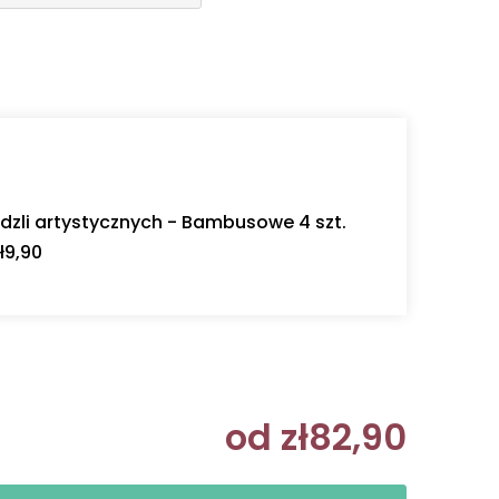
dzli artystycznych - Bambusowe 4 szt.
ł9,90
od
zł82,90
Cena jedn