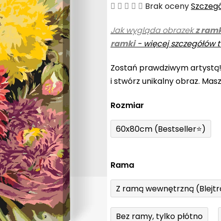
Średnia
Brak oceny
Szczeg
ocena
Jak wygląda obrazek
z ram
produktu
ramki
-
więcej szczegółów t
wynosi
0,0
Zostań prawdziwym artystą
na
i stwórz unikalny obraz. Mas
5
gwiazdek.
Rozmiar
60x80cm (Bestseller⭐)
Rama
Z ramą wewnętrzną (Blejt
Bez ramy, tylko płótno