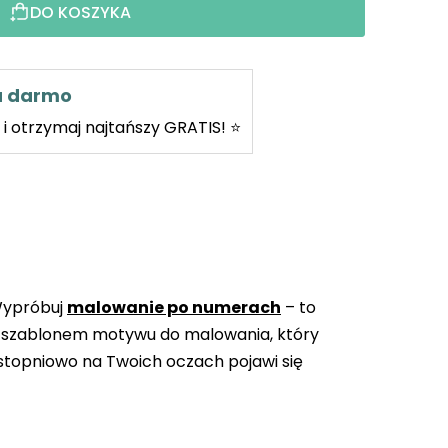
DO KOSZYKA
za darmo
i otrzymaj najtańszy GRATIS! ⭐
Wypróbuj
malowanie po numerach
– to
 szablonem motywu do malowania, który
topniowo na Twoich oczach pojawi się