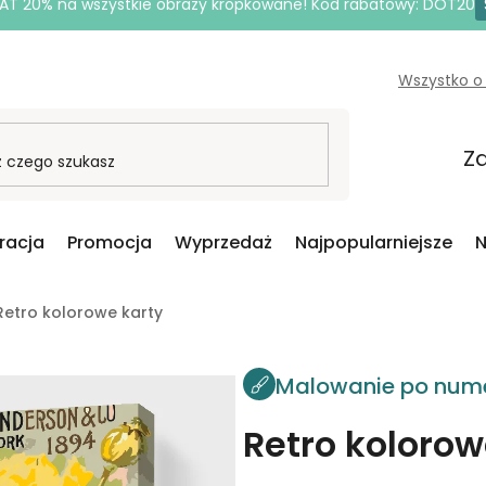
AT 20% na wszystkie obrazy kropkowane! Kod rabatowy: DOT20
Wszystko o
Za
iracja
Promocja
Wyprzedaż
Najpopularniejsze
N
etro kolorowe karty
Malowanie po num
Retro kolorow