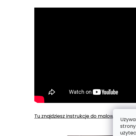
Tu znajdziesz instrukcje do malowania po
Używam
strony
użytec