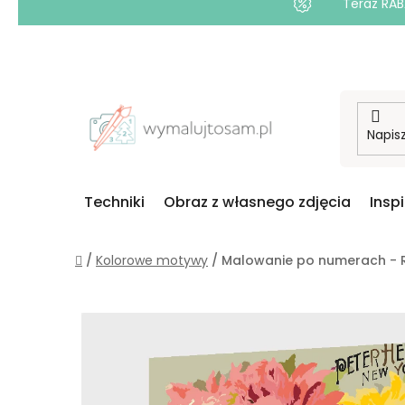
Teraz RAB
Przejść
do
treści
Techniki
Obraz z własnego zdjęcia
Insp
Home
/
Kolorowe motywy
/
Malowanie po numerach - R