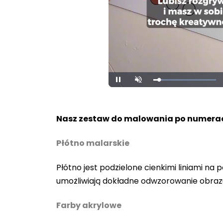
Loaded
:
Pause
Unmute
100.00%
Nasz zestaw do malowania po numerac
Płótno malarskie
Płótno jest podzielone cienkimi liniami n
umożliwiają dokładne odwzorowanie obraz
Farby akrylowe