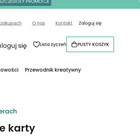
SZCZEGÓŁY PROMOCJI
 zakupach
O nas
Kontakt
Zaloguj się
loguj się
Lista życzeń
PUSTY KOSZYK
KOSZYK
owości
Przewodnik kreatywny
erach
e karty