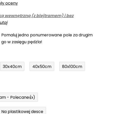
óły oceny
ką wewnętrzną (z blejtramem) i bez
utaj
! Pomaluj jedno ponumerowane pole za drugim
z go w zasięgu pędzla!
30x40cm
40x50cm
80x100cm
ram - Polecane👍)
Na plastikowej desce