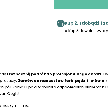
Kup 2, zdobądź 1 
⭐ Kup 3 dowolne wzory 
rię i
rozpocznij podróż do profesjonalnego obrazu
! 
prostszy.
Zamów od nas zestaw farb, pędzli i płótno
z
 pól. Pomaluj pola farbami o odpowiednich numerach i s
 van Gogh!
 naszym filmie: