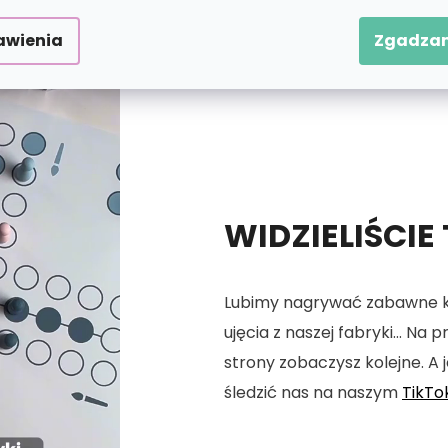
awienia
Zgadzam
WIDZIELIŚCIE
Lubimy nagrywać zabawne kró
ujęcia z naszej fabryki... Na
strony zobaczysz kolejne. A j
śledzić nas na naszym
TikTo