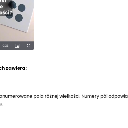
Remaining
-
0:19
Picture-
Fullscreen
in-
Picture
Time
h zawiera:
a ponumerowane pola różnej wielkości. Numery pól odpowi
u.