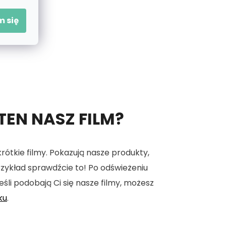
 się
 TEN NASZ FILM?
tkie filmy. Pokazują nasze produkty,
 przykład sprawdźcie to! Po odświeżeniu
eśli podobają Ci się nasze filmy, możesz
ku
.