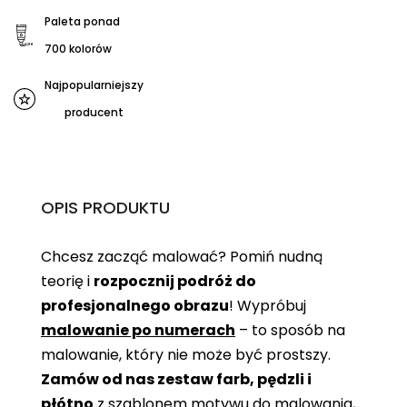
Paleta ponad
700 kolorów
Najpopularniejszy
producent
OPIS PRODUKTU
Chcesz zacząć malować? Pomiń nudną
teorię i
rozpocznij podróż do
profesjonalnego obrazu
! Wypróbuj
malowanie po numerach
– to sposób na
malowanie, który nie może być prostszy.
Zamów od nas zestaw farb, pędzli i
płótno
z szablonem motywu do malowania,