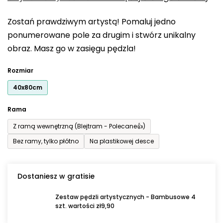
0,0
Zostań prawdziwym artystą! Pomaluj jedno
na
ponumerowane pole za drugim i stwórz unikalny
5
obraz. Masz go w zasięgu pędzla!
gwiazdek.
Rozmiar
40x80cm
Rama
Z ramą wewnętrzną (Blejtram - Polecane👍)
Bez ramy, tylko płótno
Na plastikowej desce
Dostaniesz w gratisie
Zestaw pędzli artystycznych - Bambusowe 4
szt. wartości zł9,90