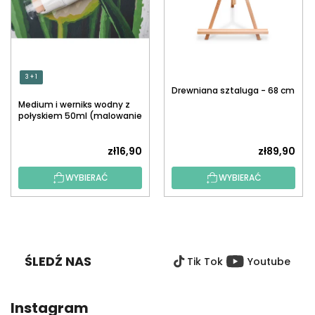
3 + 1
Drewniana sztaluga - 68 cm
Medium i werniks wodny z
połyskiem 50ml (malowanie
po numerach)
zł16,90
zł89,90
WYBIERAĆ
WYBIERAĆ
S
T
O
ŚLEDŹ NAS
Tik Tok
Youtube
P
K
A
Instagram