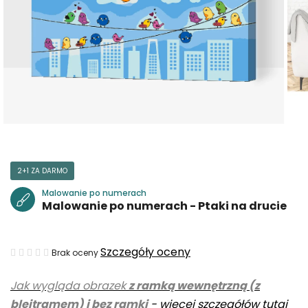
2+1 ZA DARMO
Malowanie po numerach
Malowanie po numerach - Ptaki na drucie
Średnia
Szczegóły oceny
Brak oceny
ocena
Jak wygląda obrazek
z ramką wewnętrzną (z
produktu
blejtramem) i bez ramki
-
więcej szczegółów tutaj
wynosi