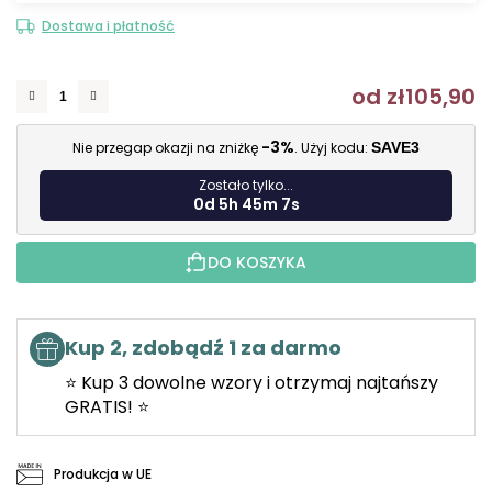
Dostawa i płatność
od
zł105,90
C
-3%
Nie przegap okazji na zniżkę
. Użyj kodu:
SAVE3
Zostało tylko...
0d 5h 45m 6s
DO KOSZYKA
Kup 2, zdobądź 1 za darmo
⭐ Kup 3 dowolne wzory i otrzymaj najtańszy
GRATIS! ⭐
Produkcja w UE