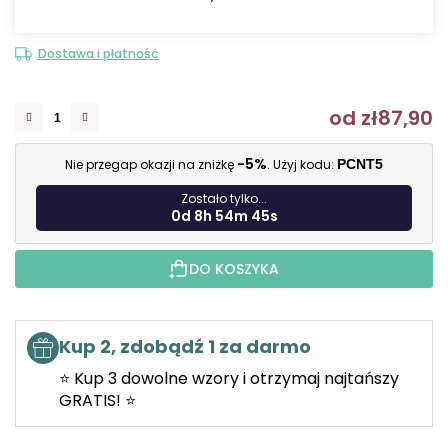
Dostawa i płatność
od
zł87,90
C
-5%
Nie przegap okazji na zniżkę
. Użyj kodu:
PCNT5
Zostało tylko...
0d 8h 54m 44s
DO KOSZYKA
Kup 2, zdobądź 1 za darmo
⭐ Kup 3 dowolne wzory i otrzymaj najtańszy
GRATIS! ⭐