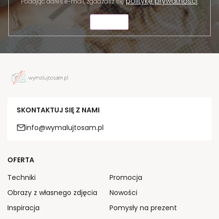
politykę prywatności
Podając adres e-mail, zgadzasz się
.
WYŚLIJ
SKONTAKTUJ SIĘ Z NAMI
info@wymalujtosam.pl
OFERTA
Techniki
Promocja
Obrazy z własnego zdjęcia
Nowości
Inspiracja
Pomysły na prezent