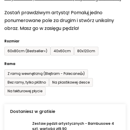
0,0
Zostań prawdziwym artystą! Pomaluj jedno
na
ponumerowane pole za drugim i stwórz unikalny
5
obraz. Masz go w zasięgu pędzla!
gwiazdek.
Rozmiar
60x80cm (Bestseller⭐)
40x60cm
80x120cm
Rama
Z ramą wewnętrzną (Blejtram - Polecane👍)
Bez ramy, tylko płótno
Na plastikowej desce
Na tekturowej płycie
Dostaniesz w gratisie
Zestaw pędzli artystycznych - Bambusowe 4
szt. wartości zł9,90