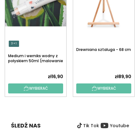
3 + 1
Drewniana sztaluga - 68 cm
Medium i werniks wodny z
połyskiem 50ml (malowanie
po numerach)
zł16,90
zł89,90
WYBIERAĆ
WYBIERAĆ
S
T
O
ŚLEDŹ NAS
Tik Tok
Youtube
P
K