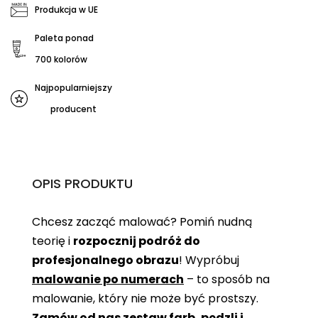
Produkcja w UE
Paleta ponad
700 kolorów
Najpopularniejszy
producent
OPIS PRODUKTU
Chcesz zacząć malować? Pomiń nudną
teorię i
rozpocznij podróż do
profesjonalnego obrazu
! Wypróbuj
malowanie po numerach
– to sposób na
malowanie, który nie może być prostszy.
Zamów od nas zestaw farb, pędzli i