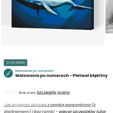
2+1 ZA DARMO
Malowanie po numerach
Malowanie po numerach - Płetwal błękitny
Średnia
Szczegóły oceny
Brak oceny
ocena
Jak wygląda obrazek
z ramką wewnętrzną (z
produktu
blejtramem) i bez ramki
-
więcej szczegółów tutaj
wynosi