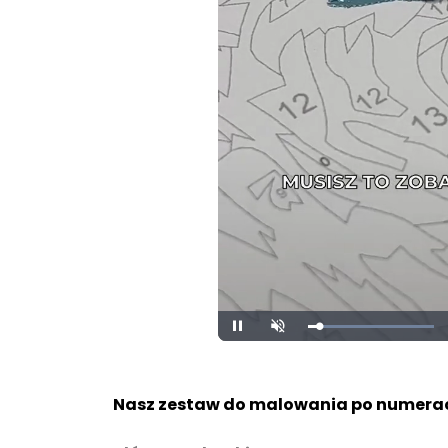
Loaded
:
Pause
Unmute
100.00%
Nasz zestaw do malowania po numerac