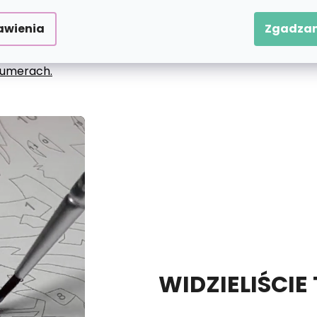
awienia
Zgadzam
 numerach.
WIDZIELIŚCIE