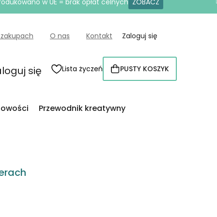
produkowano w UE = brak opłat celnych
ZOBACZ
 zakupach
O nas
Kontakt
Zaloguj się
loguj się
Lista życzeń
PUSTY KOSZYK
KOSZYK
owości
Przewodnik kreatywny
erach