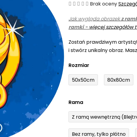
Średnia
Brak oceny
Szczeg
ocena
Jak wygląda obrazek
z ram
produktu
ramki
-
więcej szczegółów t
wynosi
0,0
Zostań prawdziwym artystą
na
i stwórz unikalny obraz. Mas
5
gwiazdek.
Rozmiar
50x50cm
80x80cm
Rama
Z ramą wewnętrzną (Blejt
Bez ramy, tylko płótno