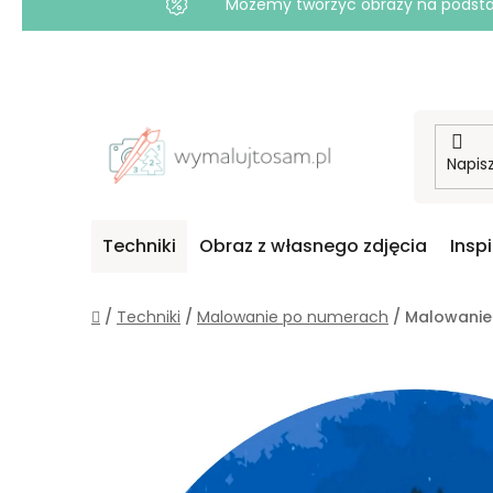
Możemy tworzyć obrazy na podstawi
Przejść
do
treści
Techniki
Obraz z własnego zdjęcia
Insp
Home
/
Techniki
/
Malowanie po numerach
/
Malowanie