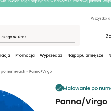
e Twoich zdjęć najszybciej w najwyższej możliwej jakości. Wy
Wszystko o
Za
iracja
Promocja
Wyprzedaż
Najpopularniejsze
N
 po numerach - Panna/Virgo
Malowanie po num
Panna/Virgo