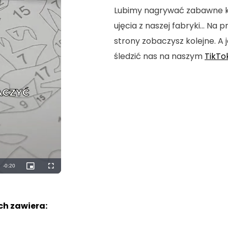
Lubimy nagrywać zabawne kró
ujęcia z naszej fabryki... Na
strony zobaczysz kolejne. A j
śledzić nas na naszym
TikTo
Remaining
-
0:18
Picture-
Fullscreen
in-
Picture
Time
h zawiera: