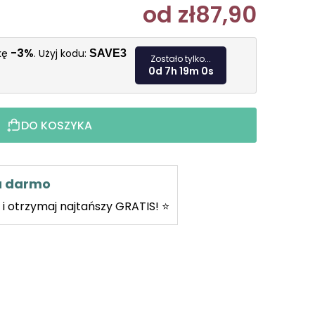
od
zł87,90
Cena jedn
-3%
żkę
. Użyj kodu:
SAVE3
Zostało tylko...
0d 7h 18m 58s
DO KOSZYKA
za darmo
i otrzymaj najtańszy GRATIS! ⭐