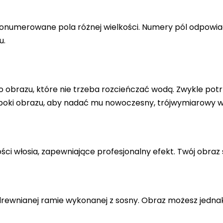
a ponumerowane pola różnej wielkości. Numery pól odpowi
u.
 obrazu, które nie trzeba rozcieńczać wodą. Zwykle potr
 boki obrazu, aby nadać mu nowoczesny, trójwymiarowy w
ci włosia, zapewniające profesjonalny efekt. Twój obraz 
drewnianej ramie wykonanej z sosny. Obraz możesz jedna