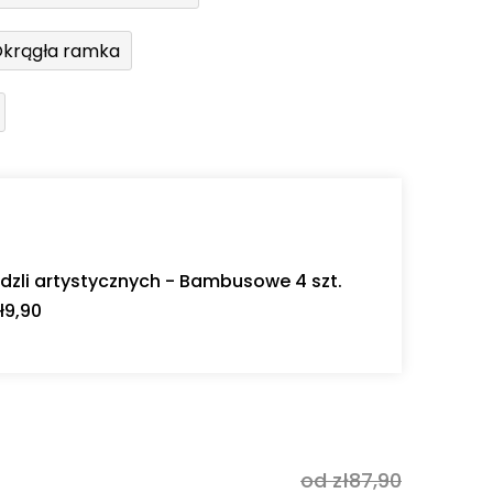
krągła ramka
dzli artystycznych - Bambusowe 4 szt.
ł9,90
od zł87,90