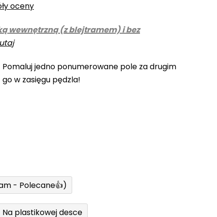
óły oceny
ką wewnętrzną (z blejtramem) i bez
utaj
! Pomaluj jedno ponumerowane pole za drugim
z go w zasięgu pędzla!
ram - Polecane👍)
Na plastikowej desce