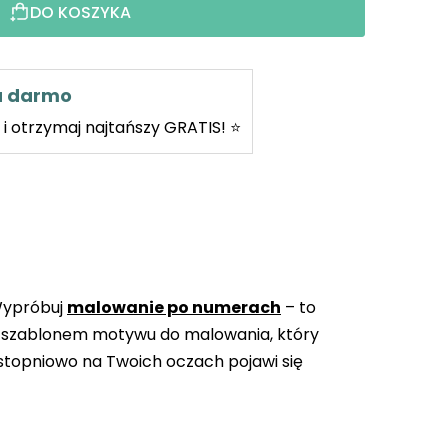
DO KOSZYKA
za darmo
i otrzymaj najtańszy GRATIS! ⭐
Wypróbuj
malowanie po numerach
– to
 szablonem motywu do malowania, który
topniowo na Twoich oczach pojawi się