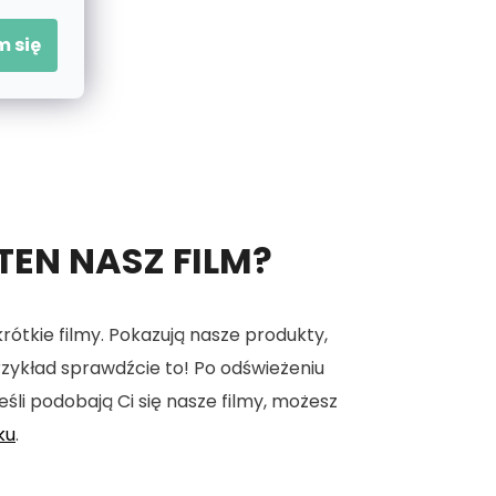
 się
 TEN NASZ FILM?
tkie filmy. Pokazują nasze produkty,
 przykład sprawdźcie to! Po odświeżeniu
eśli podobają Ci się nasze filmy, możesz
ku
.