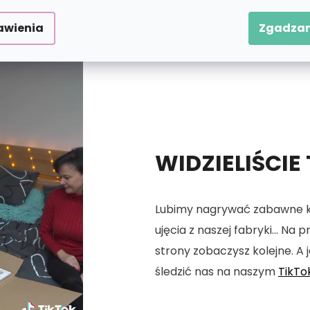
awienia
Zgadzam
WIDZIELIŚCIE
Lubimy nagrywać zabawne kró
ujęcia z naszej fabryki... Na
strony zobaczysz kolejne. A j
śledzić nas na naszym
TikTo