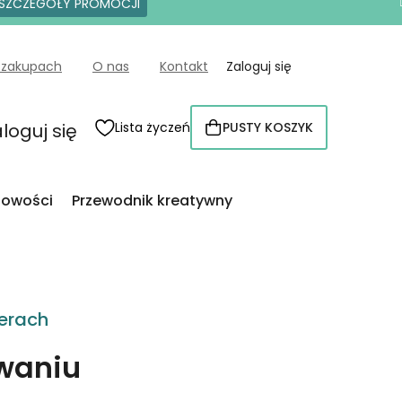
SZCZEGÓŁY PROMOCJI
 zakupach
O nas
Kontakt
Zaloguj się
loguj się
Lista życzeń
PUSTY KOSZYK
KOSZYK
owości
Przewodnik kreatywny
erach
owaniu