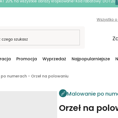
AT 20% na wszystkie obrazy kropkowane! Kod rabatowy: DOT20
Wszystko o
Za
iracja
Promocja
Wyprzedaż
Najpopularniejsze
N
 po numerach - Orzeł na polowaniu
Malowanie po num
Orzeł na pol