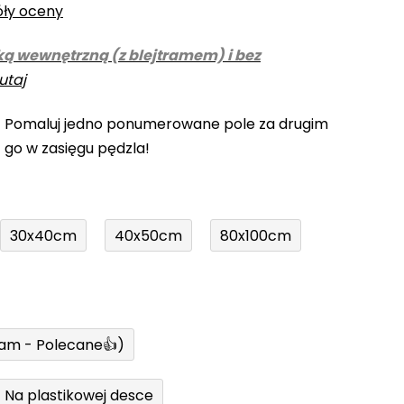
óły oceny
ką wewnętrzną (z blejtramem) i bez
utaj
! Pomaluj jedno ponumerowane pole za drugim
z go w zasięgu pędzla!
30x40cm
40x50cm
80x100cm
ram - Polecane👍)
Na plastikowej desce