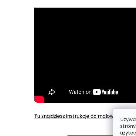
Tu znajdziesz instrukcje do malowania po
Używam
strony
użytec