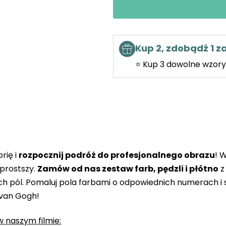
Kup 2, zdobądź 1 
⭐ Kup 3 dowolne wzory 
rię i
rozpocznij podróż do profesjonalnego obrazu
! 
prostszy.
Zamów od nas zestaw farb, pędzli i płótno
z
 pól. Pomaluj pola farbami o odpowiednich numerach i s
 van Gogh!
 naszym filmie: