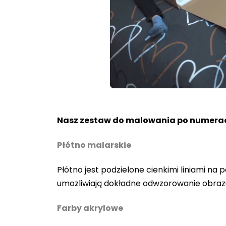
Loaded
:
Unmute
80.40%
Nasz zestaw do malowania po numerac
Płótno malarskie
Płótno jest podzielone cienkimi liniami n
umożliwiają dokładne odwzorowanie obraz
Farby akrylowe