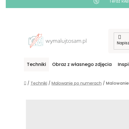
Teraz RAB
Przejść
do
treści
Techniki
Obraz z własnego zdjęcia
Insp
Home
/
Techniki
/
Malowanie po numerach
/
Malowanie