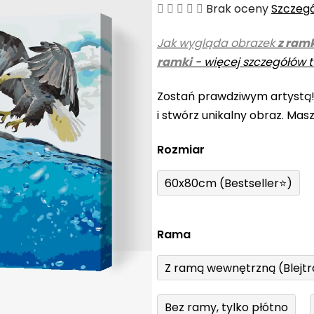
Średnia
Brak oceny
Szczeg
ocena
Jak wygląda obrazek
z ram
produktu
ramki
-
więcej szczegółów t
wynosi
0,0
Zostań prawdziwym artystą
na
i stwórz unikalny obraz. Mas
5
gwiazdek.
Rozmiar
60x80cm (Bestseller⭐)
Rama
Z ramą wewnętrzną (Blejt
Bez ramy, tylko płótno