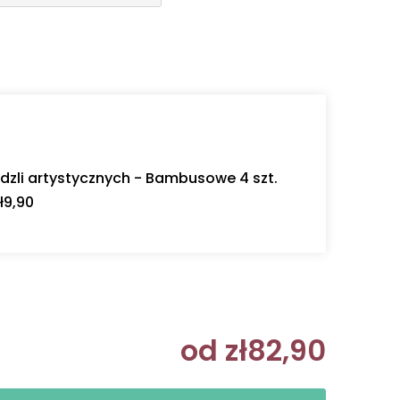
dzli artystycznych - Bambusowe 4 szt.
ł9,90
od
zł82,90
Cena jedn