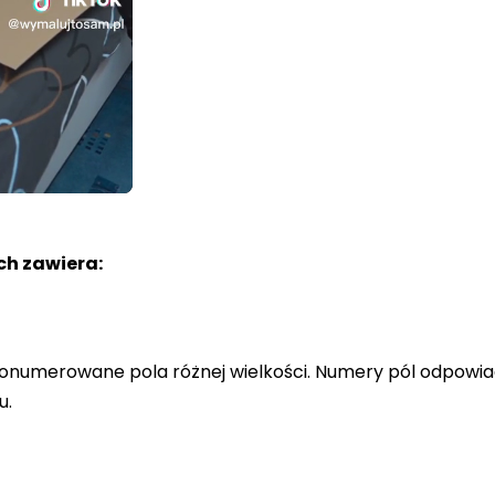
h zawiera:
a ponumerowane pola różnej wielkości. Numery pól odpowi
u.