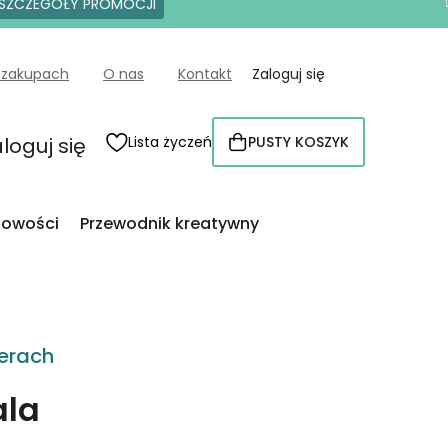
SZCZEGÓŁY PROMOCJI
 zakupach
O nas
Kontakt
Zaloguj się
loguj się
Lista życzeń
PUSTY KOSZYK
KOSZYK
owości
Przewodnik kreatywny
erach
ala