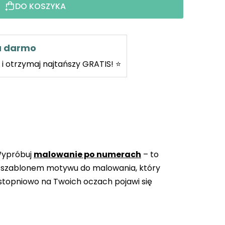
DO KOSZYKA
za darmo
i otrzymaj najtańszy GRATIS! ⭐
Wypróbuj
malowanie po numerach
– to
 szablonem motywu do malowania, który
topniowo na Twoich oczach pojawi się