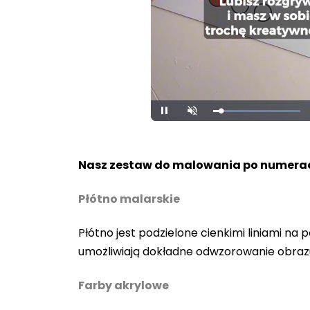
Loaded
:
Unmute
100.00%
Nasz zestaw do malowania po numerac
Płótno malarskie
Płótno jest podzielone cienkimi liniami n
umożliwiają dokładne odwzorowanie obraz
Farby akrylowe