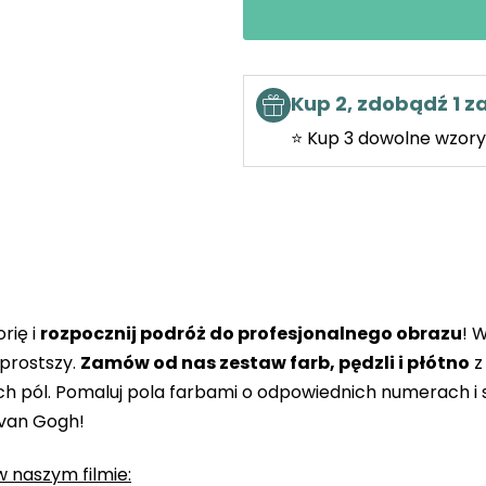
Kup 2, zdobądź 1 
⭐ Kup 3 dowolne wzory 
rię i
rozpocznij podróż do profesjonalnego obrazu
! 
prostszy.
Zamów od nas zestaw farb, pędzli i płótno
z
 pól. Pomaluj pola farbami o odpowiednich numerach i s
 van Gogh!
 naszym filmie: