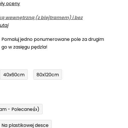
óły oceny
ką wewnętrzną (z blejtramem) i bez
utaj
! Pomaluj jedno ponumerowane pole za drugim
z go w zasięgu pędzla!
40x60cm
80x120cm
ram - Polecane👍)
Na plastikowej desce