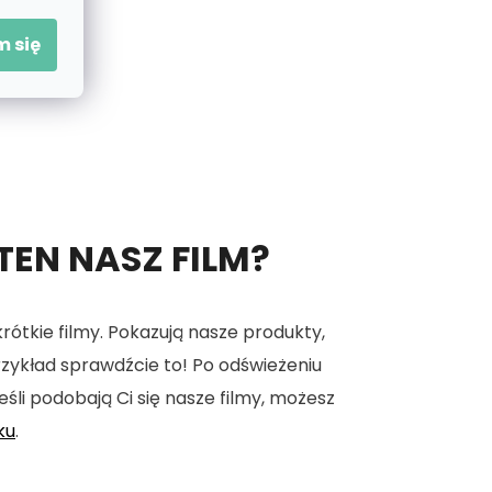
 się
 TEN NASZ FILM?
tkie filmy. Pokazują nasze produkty,
 przykład sprawdźcie to! Po odświeżeniu
eśli podobają Ci się nasze filmy, możesz
ku
.