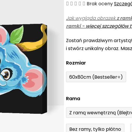
Średnia
Brak oceny
Szczeg
ocena
Jak wygląda obrazek
z ram
produktu
ramki
-
więcej szczegółów t
wynosi
0,0
Zostań prawdziwym artystą
na
i stwórz unikalny obraz. Mas
5
gwiazdek.
Rozmiar
60x80cm (Bestseller⭐)
Rama
Z ramą wewnętrzną (Blejt
Bez ramy, tylko płótno