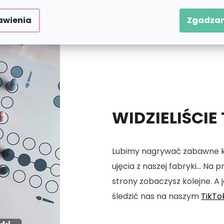
awienia
Zgadzam
WIDZIELIŚCIE
Lubimy nagrywać zabawne kró
ujęcia z naszej fabryki... Na
strony zobaczysz kolejne. A j
śledzić nas na naszym
TikTo