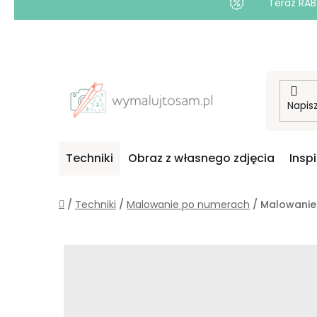
Teraz RAB
Przejść
do
treści
Techniki
Obraz z własnego zdjęcia
Insp
Home
/
Techniki
/
Malowanie po numerach
/
Malowanie