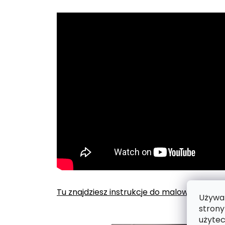
Tu znajdziesz instrukcje do malowania po
Używam
strony
użytec