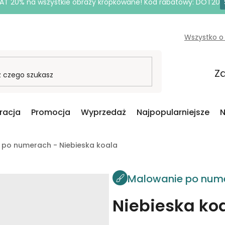
AT 20% na wszystkie obrazy kropkowane! Kod rabatowy: DOT20
Wszystko o
Za
iracja
Promocja
Wyprzedaż
Najpopularniejsze
N
 po numerach - Niebieska koala
Malowanie po num
Niebieska ko