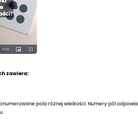
h zawiera:
a ponumerowane pola różnej wielkości. Numery pól odpowi
u.