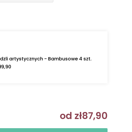
dzli artystycznych - Bambusowe 4 szt.
ł9,90
od
zł87,90
Cena jedn