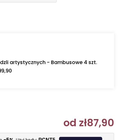
dzli artystycznych - Bambusowe 4 szt.
ł9,90
od
zł87,90
Cena jedn
-5%
PCNT5