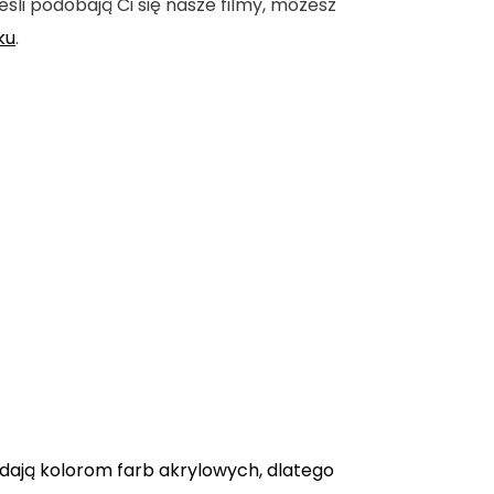
eśli podobają Ci się nasze filmy, możesz
ku
.
adają kolorom farb akrylowych, dlatego