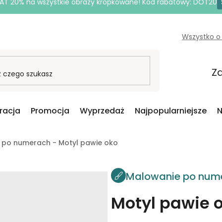
AT 20% na wszystkie obrazy kropkowane! Kod rabatowy: DOT20
Wszystko o
Za
iracja
Promocja
Wyprzedaż
Najpopularniejsze
N
 po numerach - Motyl pawie oko
Malowanie po num
Motyl pawie 