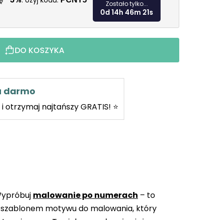
kę
. Użyj kodu:
Zostało tylko...
0d 14h 46m 20s
DO KOSZYKA
za darmo
i otrzymaj najtańszy GRATIS! ⭐
Wypróbuj
malowanie po numerach
– to
 szablonem motywu do malowania, który