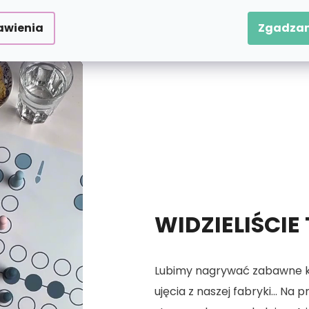
 numerach.
awienia
Zgadzam
WIDZIELIŚCIE
Lubimy nagrywać zabawne kró
ujęcia z naszej fabryki... Na