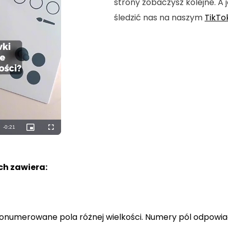
strony zobaczysz kolejne. A j
śledzić nas na naszym
TikTo
Remaining
-
0:19
Picture-
Fullscreen
in-
Picture
Time
h zawiera:
a ponumerowane pola różnej wielkości. Numery pól odpowi