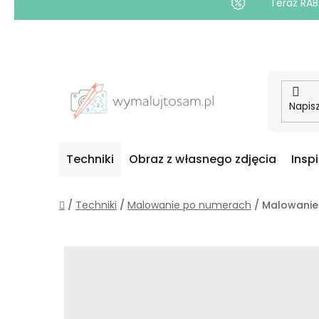
Teraz RAB
Przejść
do
treści
Techniki
Obraz z własnego zdjęcia
Insp
Home
/
Techniki
/
Malowanie po numerach
/
Malowanie