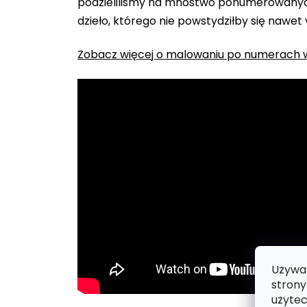
podzieliliśmy na mnóstwo ponumerowanych
dzieło, którego nie powstydziłby się nawet
Zobacz więcej o malowaniu po numerach w
Używam
strony
użytec