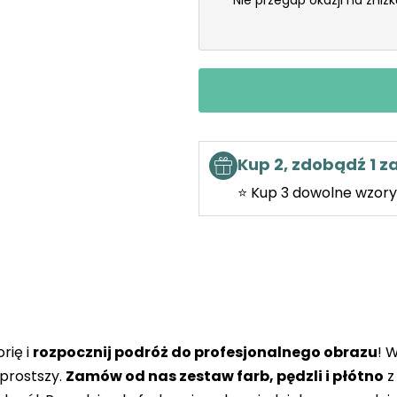
Nie przegap okazji na zniż
Kup 2, zdobądź 1 
⭐ Kup 3 dowolne wzory 
rię i
rozpocznij podróż do profesjonalnego obrazu
! 
prostszy.
Zamów od nas zestaw farb, pędzli i płótno
z