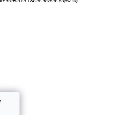
topniowo na Twoich oczach pojawi się
e