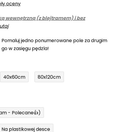
óły oceny
ką wewnętrzną (z blejtramem) i bez
utaj
! Pomaluj jedno ponumerowane pole za drugim
z go w zasięgu pędzla!
40x60cm
80x120cm
ram - Polecane👍)
Na plastikowej desce