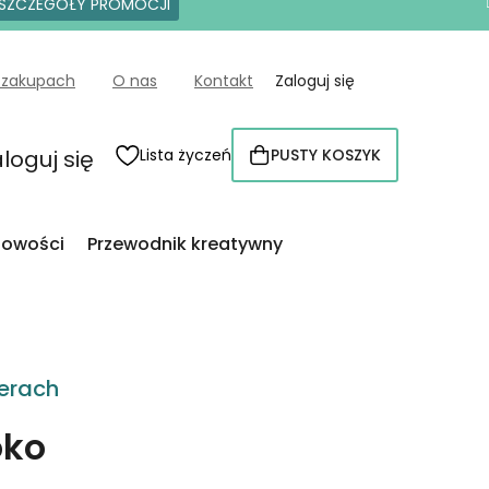
SZCZEGÓŁY PROMOCJI
 zakupach
O nas
Kontakt
Zaloguj się
loguj się
Lista życzeń
PUSTY KOSZYK
KOSZYK
owości
Przewodnik kreatywny
erach
oko