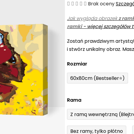
Średnia
Brak oceny
Szczeg
ocena
Jak wygląda obrazek
z ram
produktu
ramki
-
więcej szczegółów t
wynosi
0,0
Zostań prawdziwym artystą
na
i stwórz unikalny obraz. Mas
5
gwiazdek.
Rozmiar
60x80cm (Bestseller⭐)
Rama
Z ramą wewnętrzną (Blejt
Bez ramy, tylko płótno