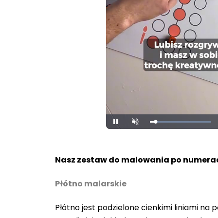
Loaded
:
Pause
Unmute
100.00%
Nasz zestaw do malowania po numerac
Płótno malarskie
Płótno jest podzielone cienkimi liniami n