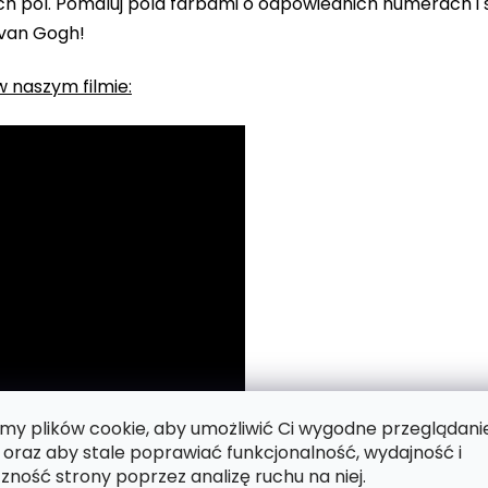
 pól. Pomaluj pola farbami o odpowiednich numerach i s
 van Gogh!
 naszym filmie:
y plików cookie, aby umożliwić Ci wygodne przeglądani
 oraz aby stale poprawiać funkcjonalność, wydajność i
zność strony poprzez analizę ruchu na niej.