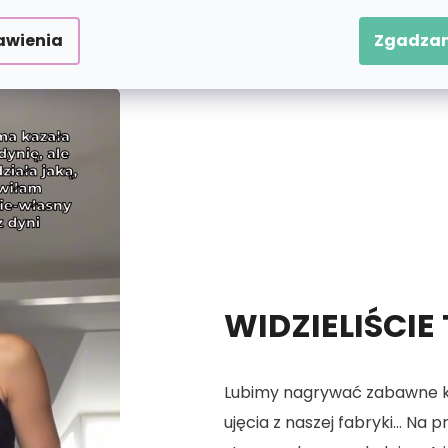
 numerach.
awienia
Zgadzam
WIDZIELIŚCIE
Lubimy nagrywać zabawne kró
ujęcia z naszej fabryki... Na