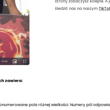
strony zobaczysz kolejne. A j
śledzić nas na naszym
TikTo
Remaining
-
0:12
Picture-
Fullscreen
in-
Picture
Time
h zawiera:
a ponumerowane pola różnej wielkości. Numery pól odpowi