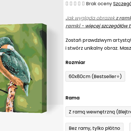
Średnia
Brak oceny
Szczeg
ocena
Jak wygląda obrazek
z ram
produktu
ramki
-
więcej szczegółów t
wynosi
0,0
Zostań prawdziwym artystą
na
i stwórz unikalny obraz. Mas
5
gwiazdek.
Rozmiar
60x80cm (Bestseller⭐)
Rama
Z ramą wewnętrzną (Blejt
Bez ramy, tylko płótno