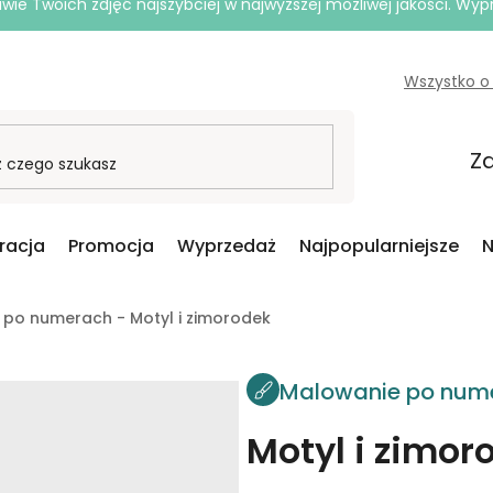
e Twoich zdjęć najszybciej w najwyższej możliwej jakości. Wy
Wszystko o
Za
iracja
Promocja
Wyprzedaż
Najpopularniejsze
N
po numerach - Motyl i zimorodek
Malowanie po num
Motyl i zimor