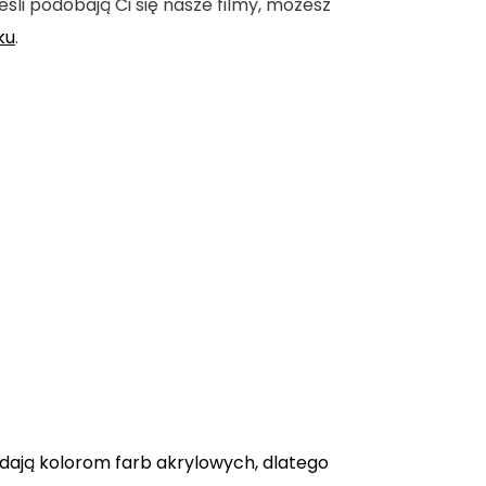
eśli podobają Ci się nasze filmy, możesz
ku
.
adają kolorom farb akrylowych, dlatego