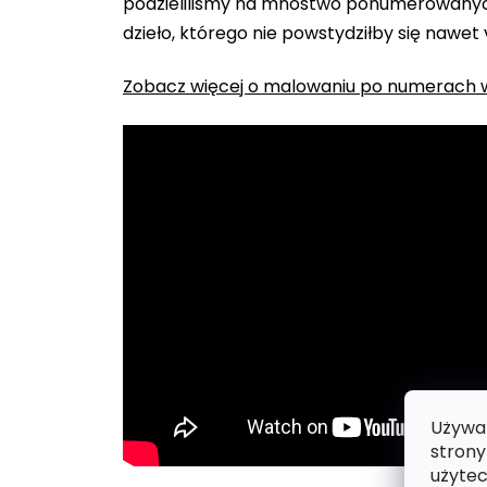
podzieliliśmy na mnóstwo ponumerowanych
dzieło, którego nie powstydziłby się nawet
Zobacz więcej o malowaniu po numerach w
Używam
strony
użytec