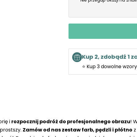
Nie przegap okazji na zniż
Kup 2, zdobądź 1 
⭐ Kup 3 dowolne wzory 
rię i
rozpocznij podróż do profesjonalnego obrazu
! 
prostszy.
Zamów od nas zestaw farb, pędzli i płótno
z