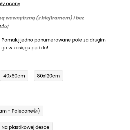
óły oceny
ką wewnętrzną (z blejtramem) i bez
utaj
! Pomaluj jedno ponumerowane pole za drugim
z go w zasięgu pędzla!
40x60cm
80x120cm
ram - Polecane👍)
Na plastikowej desce