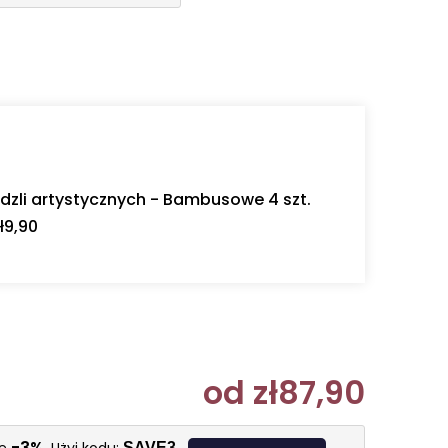
dzli artystycznych - Bambusowe 4 szt.
ł9,90
od
zł87,90
Cena jedn
-3%
SAVE3