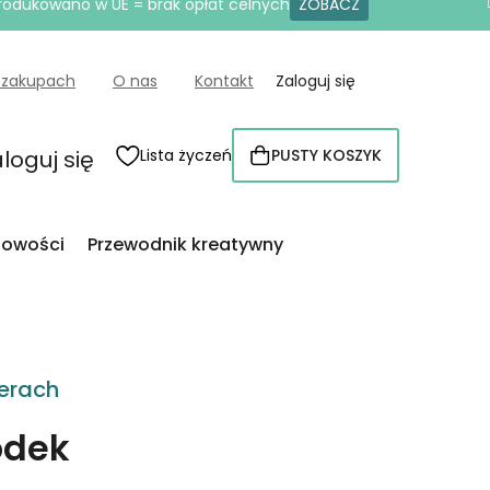
produkowano w UE = brak opłat celnych
ZOBACZ
 zakupach
O nas
Kontakt
Zaloguj się
loguj się
Lista życzeń
PUSTY KOSZYK
KOSZYK
owości
Przewodnik kreatywny
erach
odek