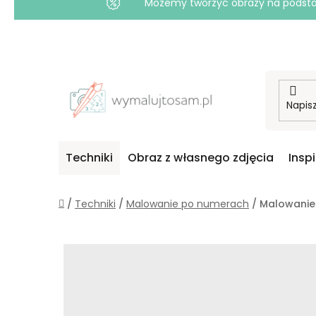
Możemy tworzyć obrazy na podstawi
Przejść
do
treści
Techniki
Obraz z własnego zdjęcia
Insp
Home
/
Techniki
/
Malowanie po numerach
/
Malowanie 