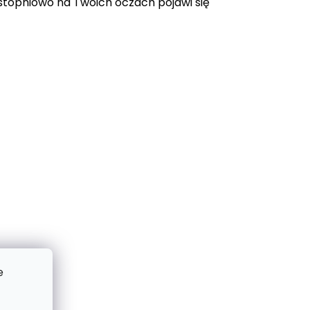
topniowo na Twoich oczach pojawi się
e