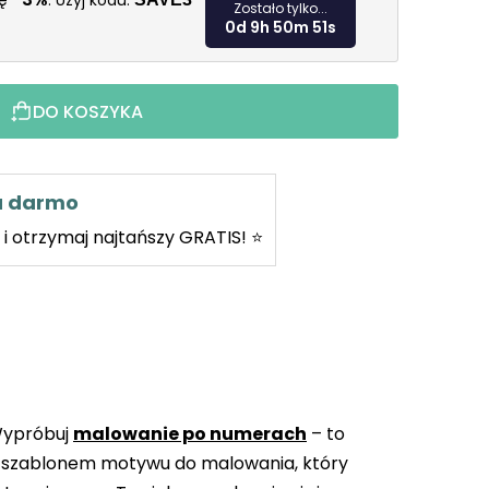
kę
. Użyj kodu:
Zostało tylko...
0d 9h 50m 50s
DO KOSZYKA
za darmo
i otrzymaj najtańszy GRATIS! ⭐
Wypróbuj
malowanie po numerach
– to
 szablonem motywu do malowania, który