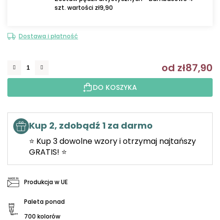
szt. wartości zł9,90
Dostawa i płatność
od
zł87,90
C
DO KOSZYKA
Kup 2, zdobądź 1 za darmo
⭐ Kup 3 dowolne wzory i otrzymaj najtańszy
GRATIS! ⭐
Produkcja w UE
Paleta ponad
700 kolorów