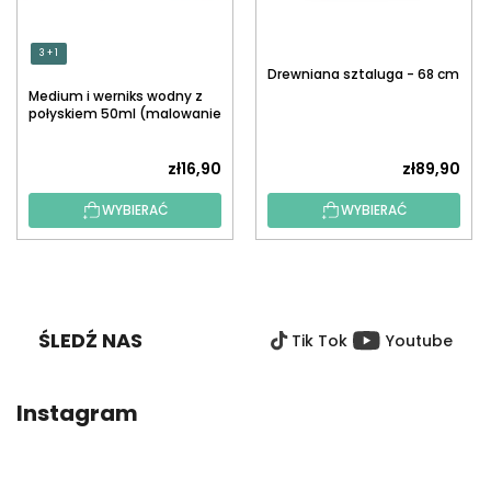
3 + 1
Drewniana sztaluga - 68 cm
Medium i werniks wodny z
połyskiem 50ml (malowanie
po numerach)
zł16,90
zł89,90
WYBIERAĆ
WYBIERAĆ
S
T
O
ŚLEDŹ NAS
Tik Tok
Youtube
P
K
A
Instagram