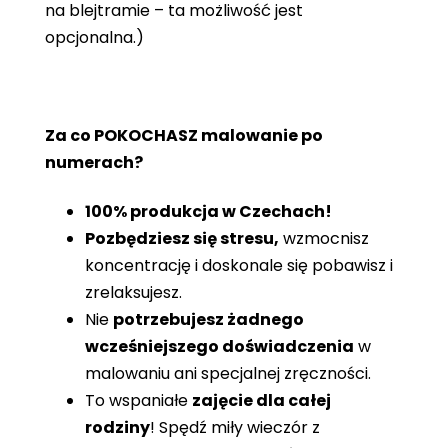
na blejtramie – ta możliwość jest
opcjonalna.)
Za co POKOCHASZ malowanie po
numerach?
100% produkcja w Czechach!
Pozbędziesz się stresu,
wzmocnisz
koncentrację i doskonale się pobawisz i
zrelaksujesz.
Nie
potrzebujesz żadnego
wcześniejszego doświadczenia
w
malowaniu ani specjalnej zręczności.
To wspaniałe
zajęcie dla całej
rodziny
! Spędź miły wieczór z