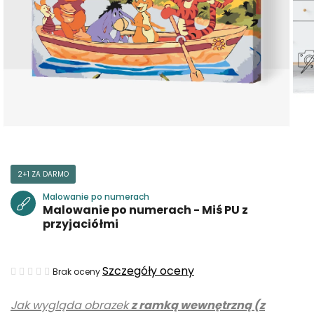
2+1 ZA DARMO
Malowanie po numerach
Malowanie po numerach - Miś PU z
przyjaciółmi
Średnia
Szczegóły oceny
Brak oceny
ocena
Jak wygląda obrazek
z ramką wewnętrzną (z
produktu