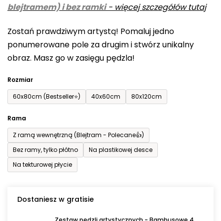
blejtramem) i bez ramki
-
więcej szczegółów tutaj
wynosi
0,0
Zostań prawdziwym artystą! Pomaluj jedno
na
ponumerowane pole za drugim i stwórz unikalny
5
obraz. Masz go w zasięgu pędzla!
gwiazdek.
Rozmiar
60x80cm (Bestseller⭐)
40x60cm
80x120cm
Rama
Z ramą wewnętrzną (Blejtram - Polecane👍)
Bez ramy, tylko płótno
Na plastikowej desce
Na tekturowej płycie
Dostaniesz w gratisie
Zestaw pędzli artystycznych - Bambusowe 4