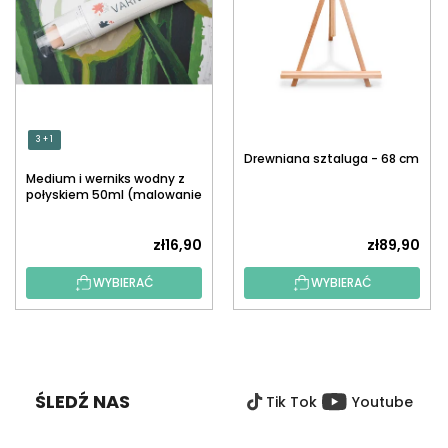
3 + 1
Drewniana sztaluga - 68 cm
Medium i werniks wodny z
połyskiem 50ml (malowanie
po numerach)
zł16,90
zł89,90
WYBIERAĆ
WYBIERAĆ
S
T
O
ŚLEDŹ NAS
Tik Tok
Youtube
P
K