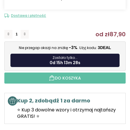
Dostawa i płatność
od
zł87,90
C
-3%
Nie przegap okazji na zniżkę
. Użyj kodu:
3DEAL
Zostało tylko...
0d 15h 13m 27s
DO KOSZYKA
Kup 2, zdobądź 1 za darmo
⭐ Kup 3 dowolne wzory i otrzymaj najtańszy
GRATIS! ⭐