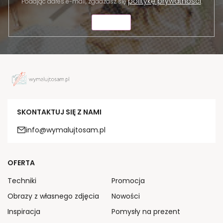
politykę prywatności
Podając adres e-mail, zgadzasz się
.
WYŚLIJ
SKONTAKTUJ SIĘ Z NAMI
info@wymalujtosam.pl
OFERTA
Techniki
Promocja
Obrazy z własnego zdjęcia
Nowości
Inspiracja
Pomysły na prezent