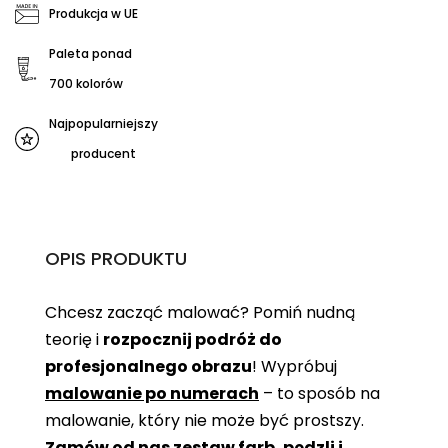
Produkcja w UE
Paleta ponad
700 kolorów
Najpopularniejszy
producent
OPIS PRODUKTU
Chcesz zacząć malować? Pomiń nudną
teorię i
rozpocznij podróż do
profesjonalnego obrazu
! Wypróbuj
malowanie po numerach
– to sposób na
malowanie, który nie może być prostszy.
Zamów od nas zestaw farb, pędzli i