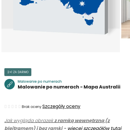
2+1 ZA DARMO
Malowanie po numerach
Malowanie po numerach - Mapa Australii
Średnia
Szczegóły oceny
Brak oceny
ocena
Jak wygląda obrazek
z ramką wewnętrzną (z
produktu
blejtramem) i bez ramki
-
więcej szczegółów tutaj
wynosi