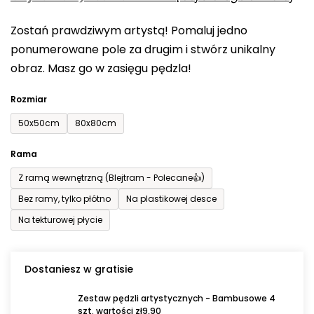
0,0
Zostań prawdziwym artystą! Pomaluj jedno
na
ponumerowane pole za drugim i stwórz unikalny
5
obraz. Masz go w zasięgu pędzla!
gwiazdek.
Rozmiar
50x50cm
80x80cm
Rama
Z ramą wewnętrzną (Blejtram - Polecane👍)
Bez ramy, tylko płótno
Na plastikowej desce
Na tekturowej płycie
Dostaniesz w gratisie
Zestaw pędzli artystycznych - Bambusowe 4
szt. wartości zł9,90