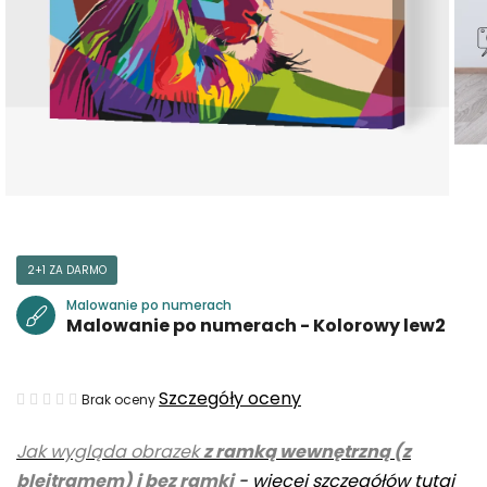
2+1 ZA DARMO
Malowanie po numerach
Malowanie po numerach - Kolorowy lew2
Średnia
Szczegóły oceny
Brak oceny
ocena
Jak wygląda obrazek
z ramką wewnętrzną (z
produktu
blejtramem) i bez ramki
-
więcej szczegółów tutaj
wynosi