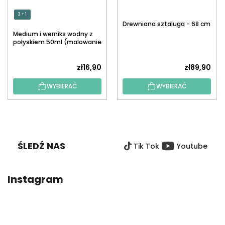
3 + 1
Drewniana sztaluga - 68 cm
Medium i werniks wodny z
połyskiem 50ml (malowanie
po numerach)
zł16,90
zł89,90
WYBIERAĆ
WYBIERAĆ
S
T
O
ŚLEDŹ NAS
Tik Tok
Youtube
P
K
A
Instagram