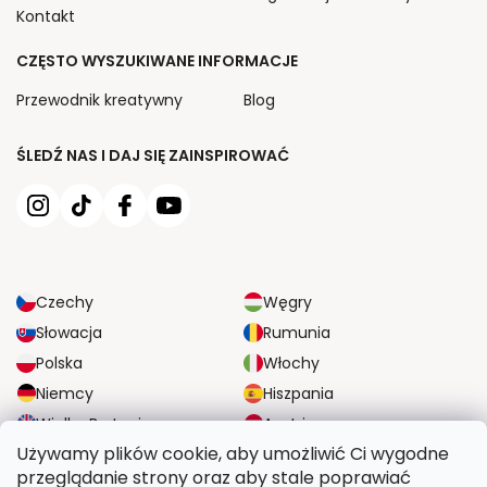
Kontakt
CZĘSTO WYSZUKIWANE INFORMACJE
Przewodnik kreatywny
Blog
ŚLEDŹ NAS I DAJ SIĘ ZAINSPIROWAĆ
Czechy
Węgry
Słowacja
Rumunia
Polska
Włochy
Niemcy
Hiszpania
Wielka Brytania
Austria
Używamy plików cookie, aby umożliwić Ci wygodne
przeglądanie strony oraz aby stale poprawiać