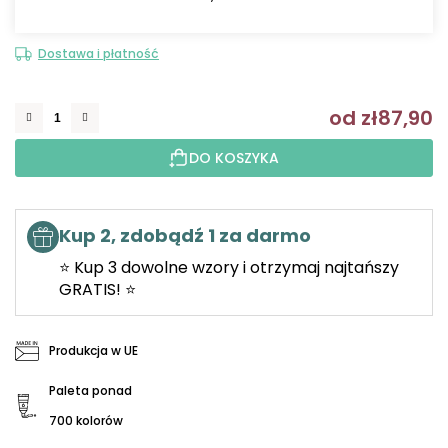
Dostawa i płatność
od
zł87,90
C
DO KOSZYKA
Kup 2, zdobądź 1 za darmo
⭐ Kup 3 dowolne wzory i otrzymaj najtańszy
GRATIS! ⭐
Produkcja w UE
Paleta ponad
700 kolorów