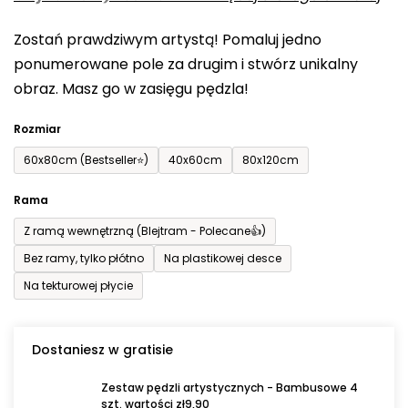
0,0
Zostań prawdziwym artystą! Pomaluj jedno
na
ponumerowane pole za drugim i stwórz unikalny
5
obraz. Masz go w zasięgu pędzla!
gwiazdek.
Rozmiar
60x80cm (Bestseller⭐)
40x60cm
80x120cm
Rama
Z ramą wewnętrzną (Blejtram - Polecane👍)
Bez ramy, tylko płótno
Na plastikowej desce
Na tekturowej płycie
Dostaniesz w gratisie
Zestaw pędzli artystycznych - Bambusowe 4
szt. wartości zł9,90