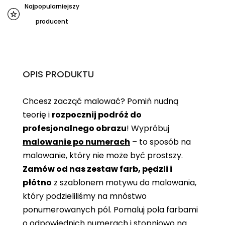
Najpopularniejszy
producent
OPIS PRODUKTU
Chcesz zacząć malować? Pomiń nudną
teorię i
rozpocznij podróż do
profesjonalnego obrazu
! Wypróbuj
malowanie po numerach
– to sposób na
malowanie, który nie może być prostszy.
Zamów od nas zestaw farb, pędzli i
płótno
z szablonem motywu do malowania,
który podzieliliśmy na mnóstwo
ponumerowanych pól. Pomaluj pola farbami
o odpowiednich numerach i stopniowo na