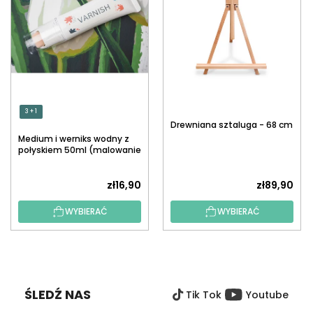
3 + 1
Drewniana sztaluga - 68 cm
Medium i werniks wodny z
połyskiem 50ml (malowanie
po numerach)
zł16,90
zł89,90
WYBIERAĆ
WYBIERAĆ
S
T
O
ŚLEDŹ NAS
Tik Tok
Youtube
P