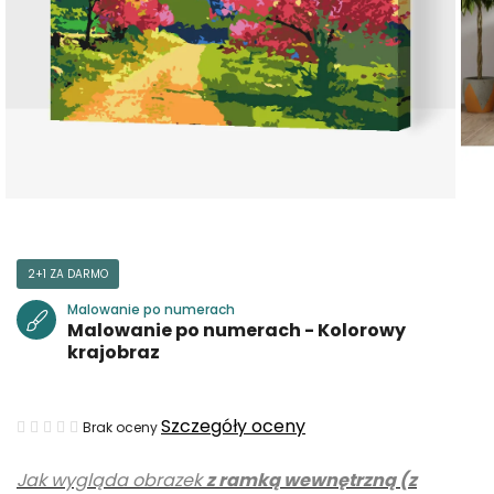
2+1 ZA DARMO
Malowanie po numerach
Malowanie po numerach - Kolorowy
krajobraz
Średnia
Szczegóły oceny
Brak oceny
ocena
Jak wygląda obrazek
z ramką wewnętrzną (z
produktu