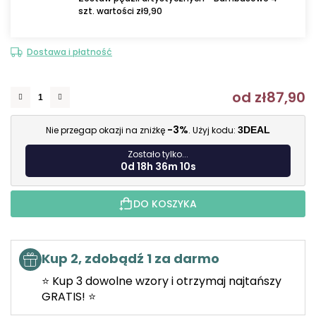
szt. wartości zł9,90
Dostawa i płatność
od
zł87,90
C
-3%
Nie przegap okazji na zniżkę
. Użyj kodu:
3DEAL
Zostało tylko...
0d 18h 36m 9s
DO KOSZYKA
Kup 2, zdobądź 1 za darmo
⭐ Kup 3 dowolne wzory i otrzymaj najtańszy
GRATIS! ⭐