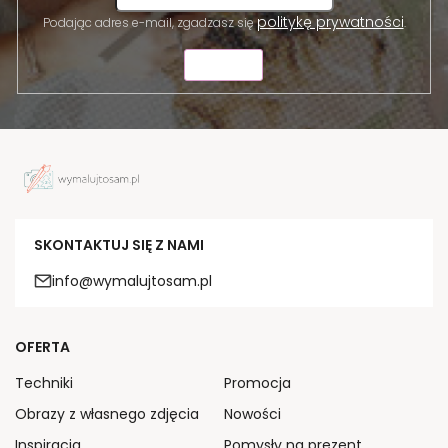
politykę prywatności
Podając adres e-mail, zgadzasz się
.
WYŚLIJ
SKONTAKTUJ SIĘ Z NAMI
info@wymalujtosam.pl
OFERTA
Techniki
Promocja
Obrazy z własnego zdjęcia
Nowości
Inspiracja
Pomysły na prezent