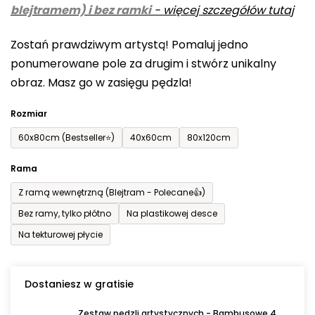
blejtramem) i bez ramki
-
więcej szczegółów tutaj
wynosi
0,0
Zostań prawdziwym artystą! Pomaluj jedno
na
ponumerowane pole za drugim i stwórz unikalny
5
obraz. Masz go w zasięgu pędzla!
gwiazdek.
Rozmiar
60x80cm (Bestseller⭐)
40x60cm
80x120cm
Rama
Z ramą wewnętrzną (Blejtram - Polecane👍)
Bez ramy, tylko płótno
Na plastikowej desce
Na tekturowej płycie
Dostaniesz w gratisie
Zestaw pędzli artystycznych - Bambusowe 4