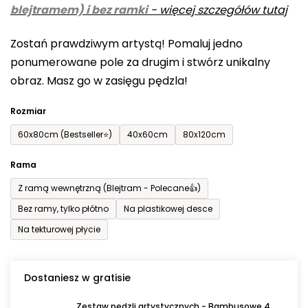
blejtramem) i bez ramki
-
więcej szczegółów tutaj
wynosi
0,0
Zostań prawdziwym artystą! Pomaluj jedno
na
ponumerowane pole za drugim i stwórz unikalny
5
obraz. Masz go w zasięgu pędzla!
gwiazdek.
Rozmiar
60x80cm (Bestseller⭐)
40x60cm
80x120cm
Rama
Z ramą wewnętrzną (Blejtram - Polecane👍)
Bez ramy, tylko płótno
Na plastikowej desce
Na tekturowej płycie
Dostaniesz w gratisie
Zestaw pędzli artystycznych - Bambusowe 4