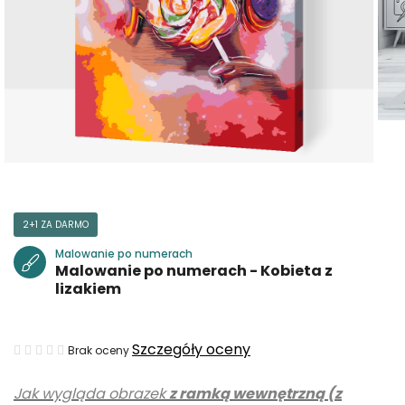
2+1 ZA DARMO
Malowanie po numerach
Malowanie po numerach - Kobieta z
lizakiem
Średnia
Szczegóły oceny
Brak oceny
ocena
Jak wygląda obrazek
z ramką wewnętrzną (z
produktu