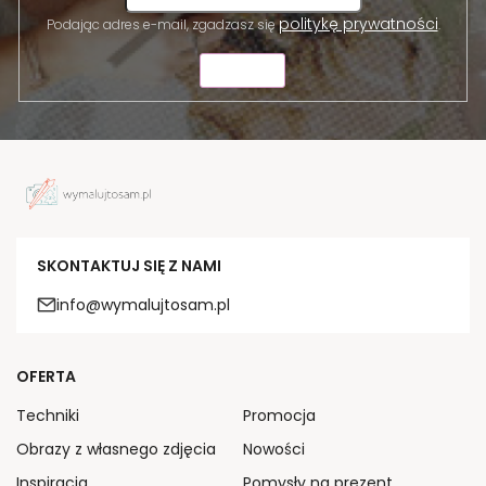
politykę prywatności
Podając adres e-mail, zgadzasz się
.
WYŚLIJ
SKONTAKTUJ SIĘ Z NAMI
info@wymalujtosam.pl
OFERTA
Techniki
Promocja
Obrazy z własnego zdjęcia
Nowości
Inspiracja
Pomysły na prezent