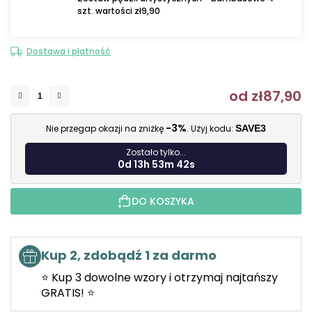
szt. wartości zł9,90
Dostawa i płatność
od
zł87,90
C
-3%
Nie przegap okazji na zniżkę
. Użyj kodu:
SAVE3
Zostało tylko...
0d 13h 53m 41s
DO KOSZYKA
Kup 2, zdobądź 1 za darmo
⭐ Kup 3 dowolne wzory i otrzymaj najtańszy
GRATIS! ⭐