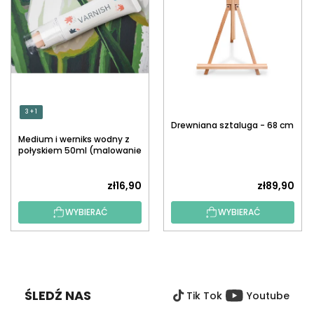
3 + 1
Drewniana sztaluga - 68 cm
Medium i werniks wodny z
połyskiem 50ml (malowanie
po numerach)
zł16,90
zł89,90
WYBIERAĆ
WYBIERAĆ
S
T
O
ŚLEDŹ NAS
Tik Tok
Youtube
P