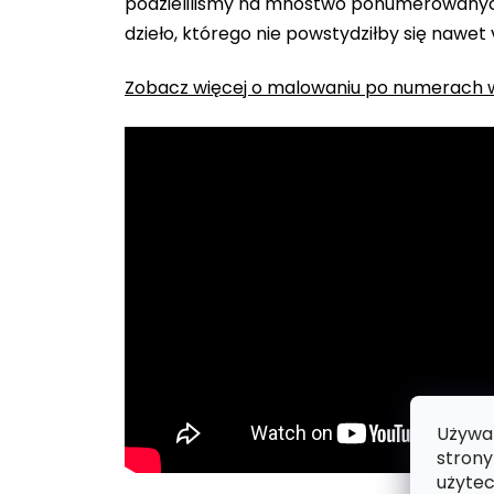
podzieliliśmy na mnóstwo ponumerowanych
dzieło, którego nie powstydziłby się nawet
Zobacz więcej o malowaniu po numerach w
Używam
strony
użytec