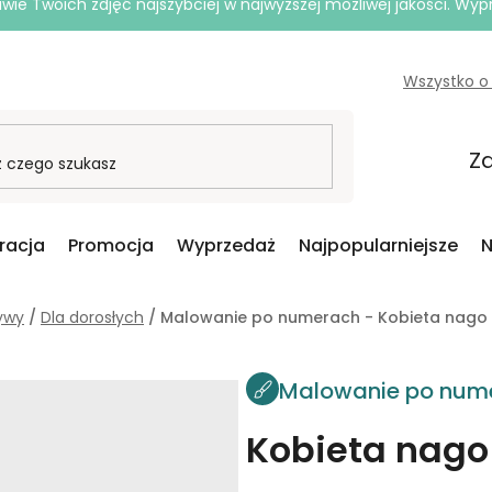
e Twoich zdjęć najszybciej w najwyższej możliwej jakości. Wy
Wszystko o
Za
iracja
Promocja
Wyprzedaż
Najpopularniejsze
N
ywy
/
Dla dorosłych
/
Malowanie po numerach - Kobieta nago
Malowanie po num
Kobieta nago