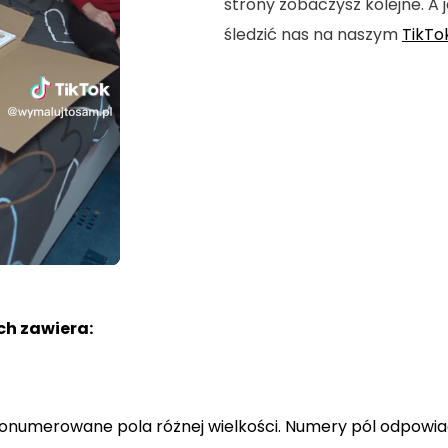
strony zobaczysz kolejne. A j
śledzić nas na naszym
TikTo
h zawiera:
a ponumerowane pola różnej wielkości. Numery pól odpowi