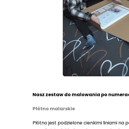
Loaded
:
Unmute
80.40%
Nasz zestaw do malowania po numerac
Płótno malarskie
Płótno jest podzielone cienkimi liniami n