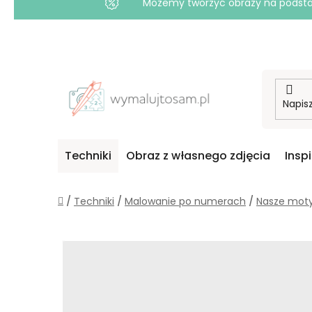
Możemy tworzyć obrazy na podstawi
Przejść
do
treści
Techniki
Obraz z własnego zdjęcia
Insp
Home
/
Techniki
/
Malowanie po numerach
/
Nasze mot