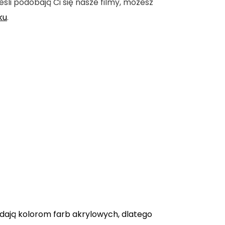
eśli podobają Ci się nasze filmy, możesz
ku
.
adają kolorom farb akrylowych, dlatego