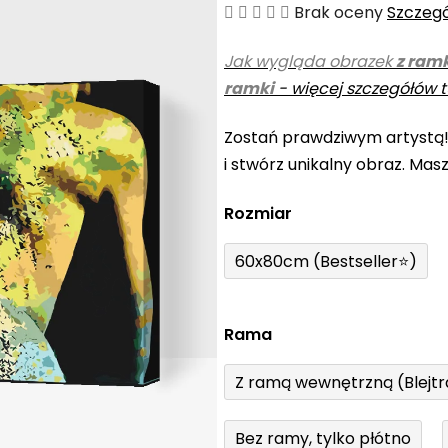
Średnia
Brak oceny
Szczeg
ocena
Jak wygląda obrazek
z ram
produktu
ramki
-
więcej szczegółów t
wynosi
0,0
Zostań prawdziwym artystą
na
i stwórz unikalny obraz. Mas
5
gwiazdek.
Rozmiar
60x80cm (Bestseller⭐)
Rama
Z ramą wewnętrzną (Blejt
Bez ramy, tylko płótno