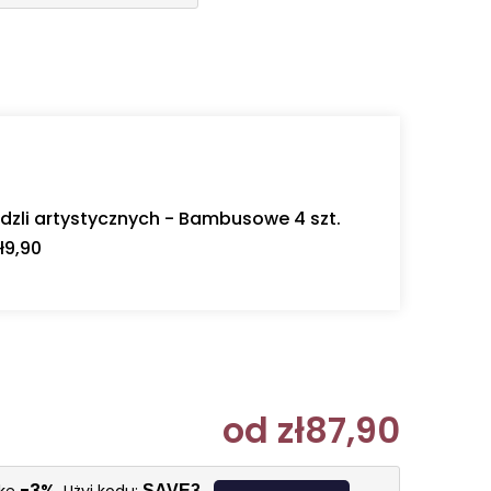
dzli artystycznych - Bambusowe 4 szt.
ł9,90
od
zł87,90
Cena jedn
-3%
SAVE3