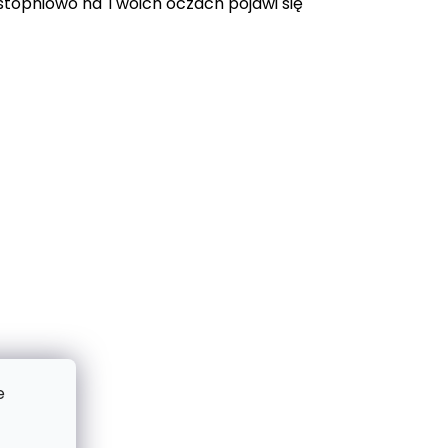
topniowo na Twoich oczach pojawi się
e