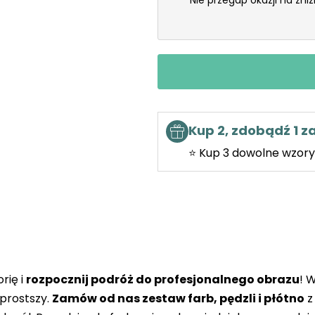
Nie przegap okazji na zni
Kup 2, zdobądź 1 
⭐ Kup 3 dowolne wzory 
rię i
rozpocznij podróż do profesjonalnego obrazu
! 
prostszy.
Zamów od nas zestaw farb, pędzli i płótno
z