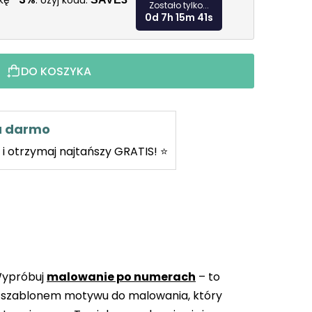
żkę
. Użyj kodu:
Zostało tylko...
0d 7h 15m 40s
DO KOSZYKA
za darmo
i otrzymaj najtańszy GRATIS! ⭐
Wypróbuj
malowanie po numerach
– to
 szablonem motywu do malowania, który