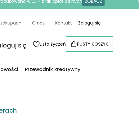
produkowano w UE = brak opłat celnych
ZOBACZ
 zakupach
O nas
Kontakt
Zaloguj się
loguj się
Lista życzeń
PUSTY KOSZYK
KOSZYK
owości
Przewodnik kreatywny
erach