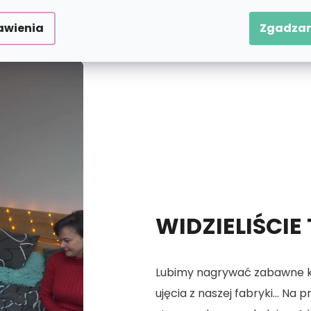
 numerach.
awienia
Zgadzam
WIDZIELIŚCIE
Lubimy nagrywać zabawne kró
ujęcia z naszej fabryki... Na