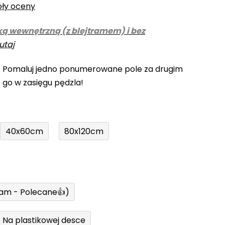
óły oceny
ką wewnętrzną (z blejtramem) i bez
utaj
! Pomaluj jedno ponumerowane pole za drugim
z go w zasięgu pędzla!
40x60cm
80x120cm
ram - Polecane👍)
Na plastikowej desce