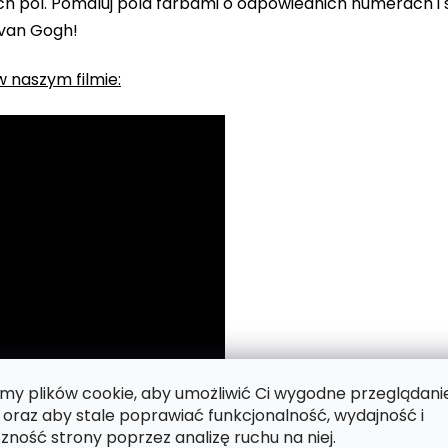
 pól. Pomaluj pola farbami o odpowiednich numerach i s
 van Gogh!
 naszym filmie:
y plików cookie, aby umożliwić Ci wygodne przeglądani
 oraz aby stale poprawiać funkcjonalność, wydajność i
zność strony poprzez analizę ruchu na niej.