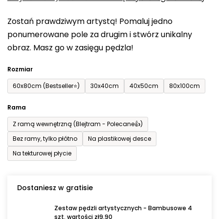
0,0
Zostań prawdziwym artystą! Pomaluj jedno
na
ponumerowane pole za drugim i stwórz unikalny
5
obraz. Masz go w zasięgu pędzla!
gwiazdek.
Rozmiar
60x80cm (Bestseller⭐)
30x40cm
40x50cm
80x100cm
Rama
Z ramą wewnętrzną (Blejtram - Polecane👍)
Bez ramy, tylko płótno
Na plastikowej desce
Na tekturowej płycie
Dostaniesz w gratisie
Zestaw pędzli artystycznych - Bambusowe 4
szt. wartości zł9,90