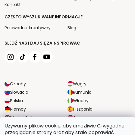
Kontakt
CZĘSTO WYSZUKIWANE INFORMACJE
Przewodnik kreatywny
Blog
ŚLEDŹ NAS I DAJ SIĘ ZAINSPIROWAĆ
Czechy
Węgry
Słowacja
Rumunia
Polska
Włochy
Niemcy
Hiszpania
Wielka Brytania
Austria
Używamy plików cookie, aby umożliwić Ci wygodne
przeglądanie strony oraz aby stale poprawiać