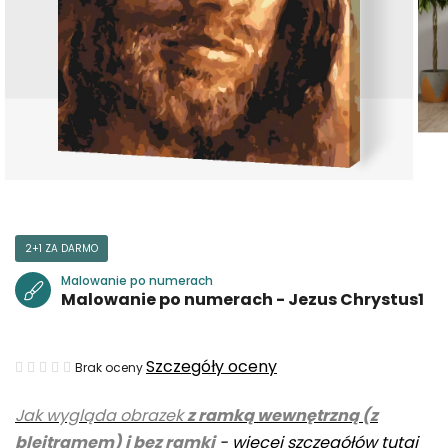
2+1 ZA DARMO
Malowanie po numerach
Malowanie po numerach - Jezus Chrystus1
Średnia
Szczegóły oceny
Brak oceny
ocena
Jak wygląda obrazek
z ramką wewnętrzną (z
produktu
blejtramem) i bez ramki
-
więcej szczegółów tutaj
wynosi