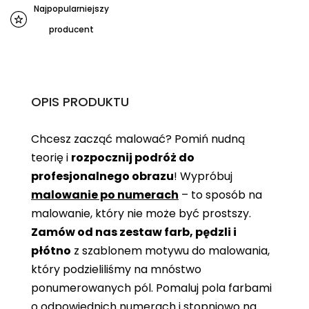
Najpopularniejszy
producent
OPIS PRODUKTU
Chcesz zacząć malować? Pomiń nudną
teorię i
rozpocznij podróż do
profesjonalnego obrazu
! Wypróbuj
malowanie po numerach
– to sposób na
malowanie, który nie może być prostszy.
Zamów od nas zestaw farb, pędzli i
płótno
z szablonem motywu do malowania,
który podzieliliśmy na mnóstwo
ponumerowanych pól. Pomaluj pola farbami
o odpowiednich numerach i stopniowo na