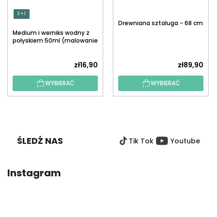
3 + 1
Drewniana sztaluga - 68 cm
Medium i werniks wodny z
połyskiem 50ml (malowanie
po numerach)
zł16,90
zł89,90
WYBIERAĆ
WYBIERAĆ
S
T
O
ŚLEDŹ NAS
Tik Tok
Youtube
P
K
A
Instagram