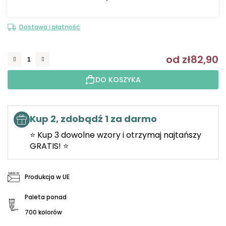
Dostawa i płatność
od
zł82,90
C
DO KOSZYKA
Kup 2, zdobądź 1 za darmo
⭐ Kup 3 dowolne wzory i otrzymaj najtańszy
GRATIS! ⭐
Produkcja w UE
Paleta ponad
700 kolorów