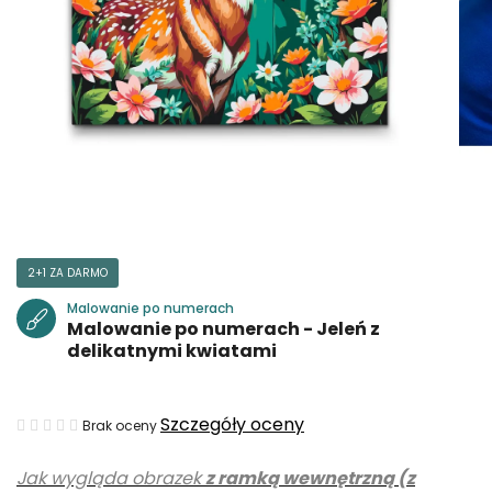
2+1 ZA DARMO
Malowanie po numerach
Malowanie po numerach - Jeleń z
delikatnymi kwiatami
Średnia
Szczegóły oceny
Brak oceny
ocena
Jak wygląda obrazek
z ramką wewnętrzną (z
produktu