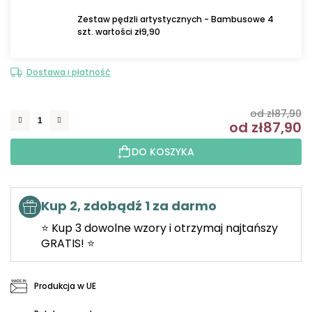
Zestaw pędzli artystycznych - Bambusowe 4
szt. wartości zł9,90
Dostawa i płatność
od zł87,90
od
zł87,90
C
DO KOSZYKA
Kup 2, zdobądź 1 za darmo
⭐ Kup 3 dowolne wzory i otrzymaj najtańszy
GRATIS! ⭐
Produkcja w UE