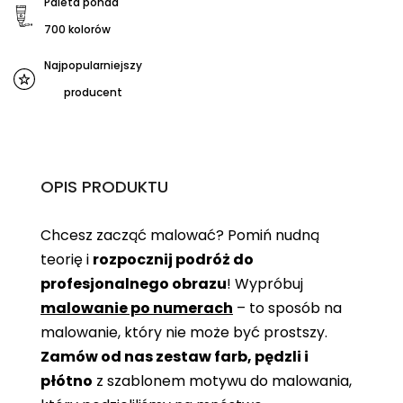
Paleta ponad
700 kolorów
Najpopularniejszy
producent
OPIS PRODUKTU
Chcesz zacząć malować? Pomiń nudną
teorię i
rozpocznij podróż do
profesjonalnego obrazu
! Wypróbuj
malowanie po numerach
– to sposób na
malowanie, który nie może być prostszy.
Zamów od nas zestaw farb, pędzli i
płótno
z szablonem motywu do malowania,