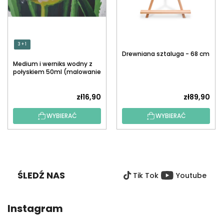
3 + 1
Drewniana sztaluga - 68 cm
Medium i werniks wodny z
połyskiem 50ml (malowanie
po numerach)
zł16,90
zł89,90
WYBIERAĆ
WYBIERAĆ
S
T
O
ŚLEDŹ NAS
Tik Tok
Youtube
P
K
A
Instagram