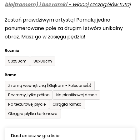
blejtramem) i bez ramki
-
więcej szczegółów tutaj
wynosi
0,0
Zostań prawdziwym artystą! Pomaluj jedno
na
ponumerowane pole za drugim i stwórz unikalny
5
obraz. Masz go w zasięgu pędzla!
gwiazdek.
Rozmiar
50x50cm
80x80cm
Rama
Z ramą wewnętrzną (Blejtram - Polecane👍)
Bez ramy, tylko płótno
Na plastikowej desce
Na tekturowej płycie
Okrągła ramka
Okrągła płytka kartonowa
Dostaniesz w gratisie