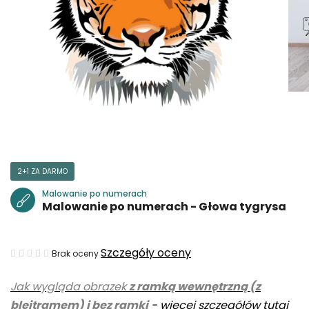
2+1 ZA DARMO
Malowanie po numerach
Malowanie po numerach - Głowa tygrysa
Średnia
Szczegóły oceny
Brak oceny
ocena
Jak wygląda obrazek
z ramką wewnętrzną (z
produktu
blejtramem) i bez ramki
-
więcej szczegółów tutaj
wynosi