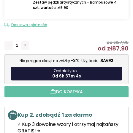
Zestaw pędzli artystycznych - Bambusowe 4
szt. wartości zł9,90
Dostawa i płatność
od zł87,90
od
zł87,90
C
-3%
Nie przegap okazji na zniżkę
. Użyj kodu:
SAVE3
Zostało tylko...
0d 6h 37m 3s
DO KOSZYKA
Kup 2, zdobądź 1 za darmo
⭐ Kup 3 dowolne wzory i otrzymaj najtańszy
GRATIS! ⭐