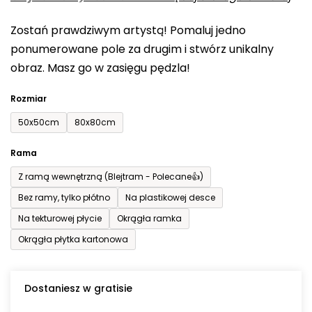
0,0
Zostań prawdziwym artystą! Pomaluj jedno
na
ponumerowane pole za drugim i stwórz unikalny
5
obraz. Masz go w zasięgu pędzla!
gwiazdek.
Rozmiar
50x50cm
80x80cm
Rama
Z ramą wewnętrzną (Blejtram - Polecane👍)
Bez ramy, tylko płótno
Na plastikowej desce
Na tekturowej płycie
Okrągła ramka
Okrągła płytka kartonowa
Dostaniesz w gratisie