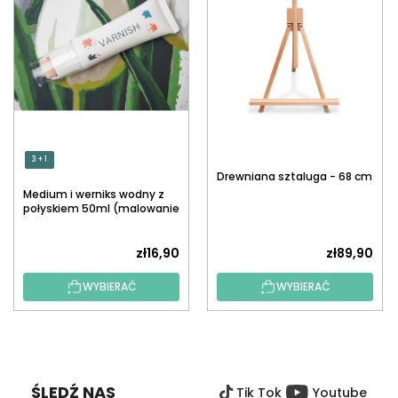
3 + 1
Drewniana sztaluga - 68 cm
Medium i werniks wodny z
połyskiem 50ml (malowanie
po numerach)
zł16,90
zł89,90
WYBIERAĆ
WYBIERAĆ
S
T
O
ŚLEDŹ NAS
Tik Tok
Youtube
P