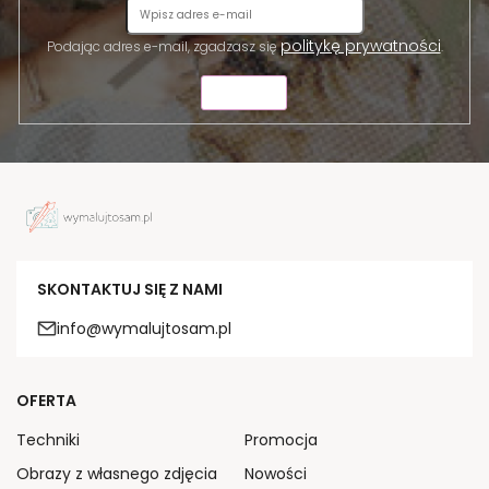
politykę prywatności
Podając adres e-mail, zgadzasz się
.
WYŚLIJ
SKONTAKTUJ SIĘ Z NAMI
info@wymalujtosam.pl
OFERTA
Techniki
Promocja
Obrazy z własnego zdjęcia
Nowości