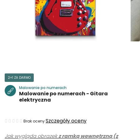
2+1 ZA DARMO
Malowanie po numerach
Malowanie po numerach - Gitara
elektryczna
Średnia
Szczegóły oceny
Brak oceny
ocena
Jak wygląda obrazek
z ramką wewnętrzną (z
produktu