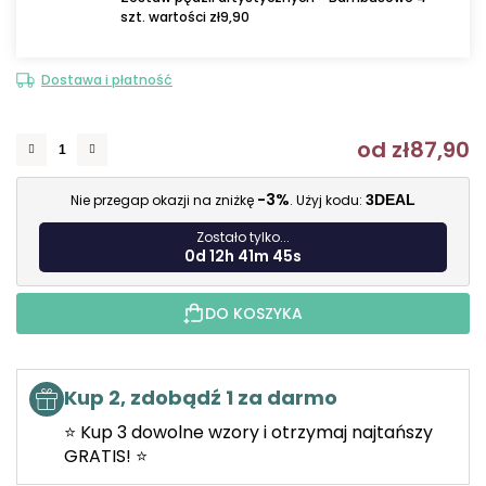
szt. wartości zł9,90
Dostawa i płatność
od
zł87,90
C
-3%
Nie przegap okazji na zniżkę
. Użyj kodu:
3DEAL
Zostało tylko...
0d 12h 41m 44s
DO KOSZYKA
Kup 2, zdobądź 1 za darmo
⭐ Kup 3 dowolne wzory i otrzymaj najtańszy
GRATIS! ⭐