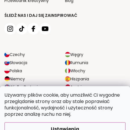
Przewodnik kreatywny
Blog
ŚLEDŹ NAS I DAJ SIĘ ZAINSPIROWAĆ
Czechy
Węgry
Słowacja
Rumunia
Polska
Włochy
Niemcy
Hiszpania
Wielka Brytania
Austria
Używamy plików cookie, aby umożliwić Ci wygodne
przeglądanie strony oraz aby stale poprawiać
NIEZAWODNE OPCJE DOSTAWY
funkcjonalność, wydajność i użyteczność strony
poprzez analizę ruchu na niej.
BEZPIECZNE OPCJE PŁATNOŚCI
Ustawienia