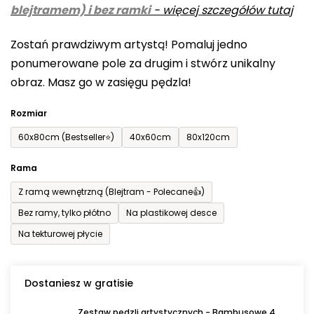
blejtramem) i bez ramki
-
więcej szczegółów tutaj
wynosi
0,0
Zostań prawdziwym artystą! Pomaluj jedno
na
ponumerowane pole za drugim i stwórz unikalny
5
obraz. Masz go w zasięgu pędzla!
gwiazdek.
Rozmiar
60x80cm (Bestseller⭐)
40x60cm
80x120cm
Rama
Z ramą wewnętrzną (Blejtram - Polecane👍)
Bez ramy, tylko płótno
Na plastikowej desce
Na tekturowej płycie
Dostaniesz w gratisie
Zestaw pędzli artystycznych - Bambusowe 4