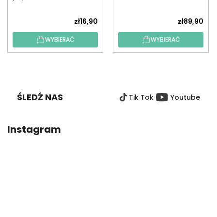
po numerach)
zł16,90
zł89,90
WYBIERAĆ
WYBIERAĆ
S
T
O
ŚLEDŹ NAS
Tik Tok
Youtube
P
K
A
Instagram