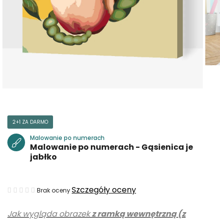
2+1 ZA DARMO
Malowanie po numerach
Malowanie po numerach - Gąsienica je
jabłko
Średnia
Szczegóły oceny
Brak oceny
ocena
Jak wygląda obrazek
z ramką wewnętrzną (z
produktu