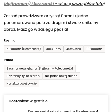
blejtramem) i bez ramki
-
więcej szczegółów tutaj
wynosi
0,0
Zostań prawdziwym artystą! Pomaluj jedno
na
ponumerowane pole za drugim i stwórz unikalny
5
obraz. Masz go w zasięgu pędzla!
gwiazdek.
Rozmiar
60x80cm (Bestseller⭐)
30x40cm
40x50cm
80x100cm
Rama
Z ramą wewnętrzną (Blejtram - Polecane👍)
Bez ramy, tylko płótno
Na plastikowej desce
Na tekturowej płycie
Dostaniesz w gratisie
Zestaw pędzli artystycznych - Bambusowe 4