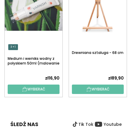
3 + 1
Drewniana sztaluga - 68 cm
Medium i werniks wodny z
połyskiem 50ml (malowanie
po numerach)
zł16,90
zł89,90
WYBIERAĆ
WYBIERAĆ
S
T
O
ŚLEDŹ NAS
Tik Tok
Youtube
P