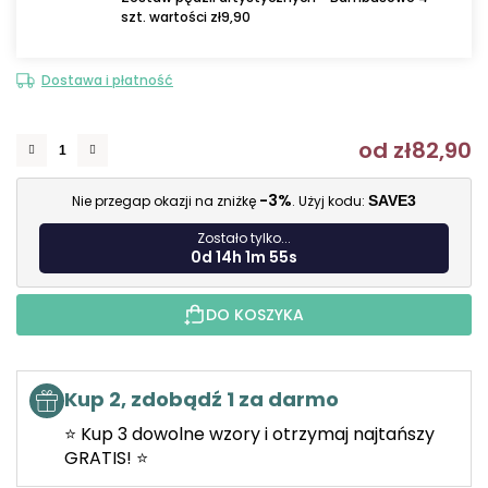
szt. wartości zł9,90
Dostawa i płatność
od
zł82,90
C
-3%
Nie przegap okazji na zniżkę
. Użyj kodu:
SAVE3
Zostało tylko...
0d 14h 1m 54s
DO KOSZYKA
Kup 2, zdobądź 1 za darmo
⭐ Kup 3 dowolne wzory i otrzymaj najtańszy
GRATIS! ⭐