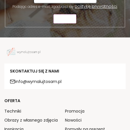
politykę prywatności
Podając adres e-mail, zgadzasz się
.
WYŚLIJ
SKONTAKTUJ SIĘ Z NAMI
info@wymalujtosam.pl
OFERTA
Techniki
Promocja
Obrazy z własnego zdjęcia
Nowości
Inspiracja
Pomysły na prezent