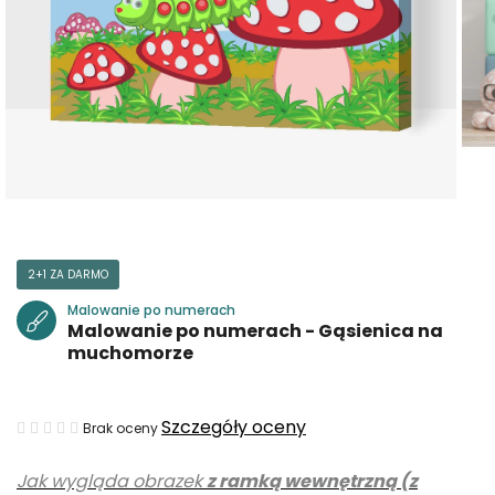
2+1 ZA DARMO
Malowanie po numerach
Malowanie po numerach - Gąsienica na
muchomorze
Średnia
Szczegóły oceny
Brak oceny
ocena
Jak wygląda obrazek
z ramką wewnętrzną (z
produktu