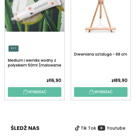
3 + 1
Drewniana sztaluga - 68 cm
Medium i werniks wodny z
połyskiem 50ml (malowanie
po numerach)
zł16,90
zł89,90
WYBIERAĆ
WYBIERAĆ
S
T
O
ŚLEDŹ NAS
Tik Tok
Youtube
P