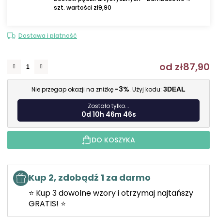
szt. wartości zł9,90
Dostawa i płatność
od
zł87,90
C
-3%
Nie przegap okazji na zniżkę
. Użyj kodu:
3DEAL
Zostało tylko...
0d 10h 46m 45s
DO KOSZYKA
Kup 2, zdobądź 1 za darmo
⭐ Kup 3 dowolne wzory i otrzymaj najtańszy
GRATIS! ⭐