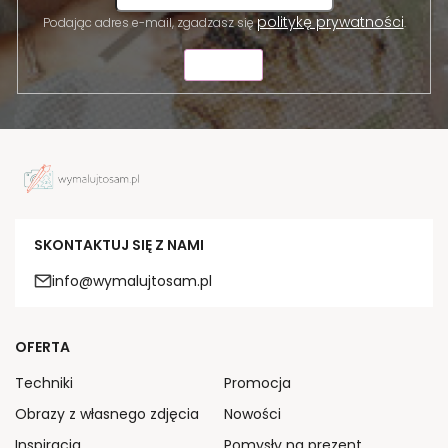
politykę prywatności
Podając adres e-mail, zgadzasz się
.
WYŚLIJ
SKONTAKTUJ SIĘ Z NAMI
info@wymalujtosam.pl
OFERTA
Techniki
Promocja
Obrazy z własnego zdjęcia
Nowości
Inspiracja
Pomysły na prezent