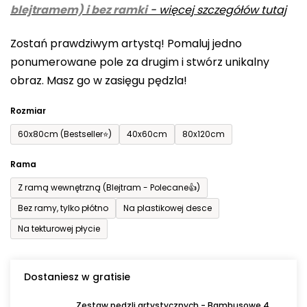
blejtramem) i bez ramki
-
więcej szczegółów tutaj
wynosi
0,0
Zostań prawdziwym artystą! Pomaluj jedno
na
ponumerowane pole za drugim i stwórz unikalny
5
obraz. Masz go w zasięgu pędzla!
gwiazdek.
Rozmiar
60x80cm (Bestseller⭐)
40x60cm
80x120cm
Rama
Z ramą wewnętrzną (Blejtram - Polecane👍)
Bez ramy, tylko płótno
Na plastikowej desce
Na tekturowej płycie
Dostaniesz w gratisie
Zestaw pędzli artystycznych - Bambusowe 4