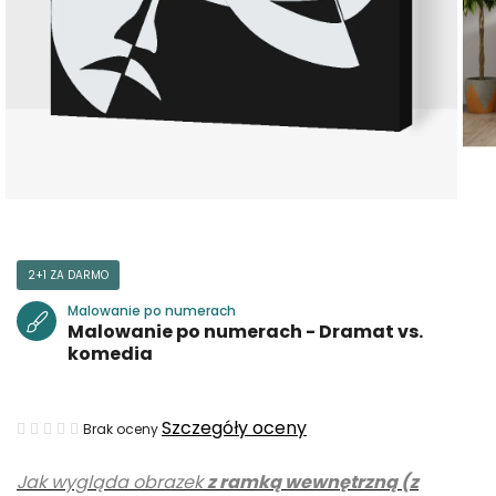
2+1 ZA DARMO
Malowanie po numerach
Malowanie po numerach - Dramat vs.
komedia
Średnia
Szczegóły oceny
Brak oceny
ocena
Jak wygląda obrazek
z ramką wewnętrzną (z
produktu