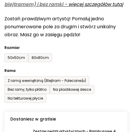
blejtramem) i bez ramki
-
więcej szczegółów tutaj
wynosi
0,0
Zostań prawdziwym artystą! Pomaluj jedno
na
ponumerowane pole za drugim i stwórz unikalny
5
obraz. Masz go w zasięgu pędzla!
gwiazdek.
Rozmiar
50x50cm
80x80cm
Rama
Z ramą wewnętrzną (Blejtram - Polecane👍)
Bez ramy, tylko płótno
Na plastikowej desce
Na tekturowej płycie
Dostaniesz w gratisie
Zestaw pędzli artystycznych - Bambusowe 4