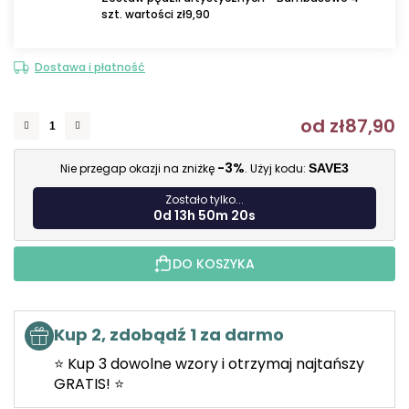
szt. wartości zł9,90
Dostawa i płatność
od
zł87,90
C
-3%
Nie przegap okazji na zniżkę
. Użyj kodu:
SAVE3
Zostało tylko...
0d 13h 50m 19s
DO KOSZYKA
Kup 2, zdobądź 1 za darmo
⭐ Kup 3 dowolne wzory i otrzymaj najtańszy
GRATIS! ⭐