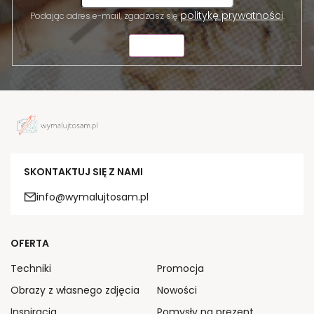
politykę prywatności
Podając adres e-mail, zgadzasz się
.
WYŚLIJ
SKONTAKTUJ SIĘ Z NAMI
info@wymalujtosam.pl
OFERTA
Techniki
Promocja
Obrazy z własnego zdjęcia
Nowości
Inspiracja
Pomysły na prezent