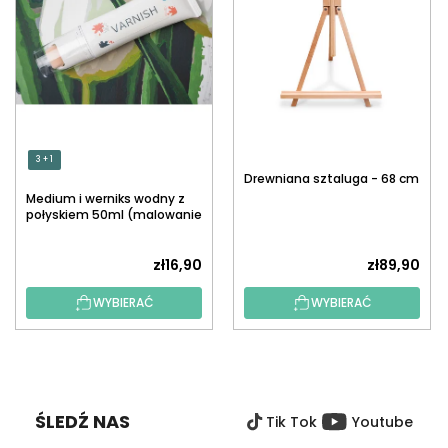
3 + 1
Drewniana sztaluga - 68 cm
Medium i werniks wodny z
połyskiem 50ml (malowanie
po numerach)
zł16,90
zł89,90
WYBIERAĆ
WYBIERAĆ
S
T
O
ŚLEDŹ NAS
Tik Tok
Youtube
P