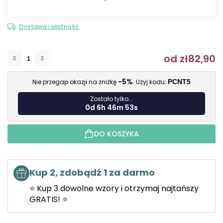
Dostawa i płatność
od
zł82,90
C
-5%
Nie przegap okazji na zniżkę
. Użyj kodu:
PCNT5
Zostało tylko...
0d 6h 46m 52s
DO KOSZYKA
Kup 2, zdobądź 1 za darmo
⭐ Kup 3 dowolne wzory i otrzymaj najtańszy
GRATIS! ⭐