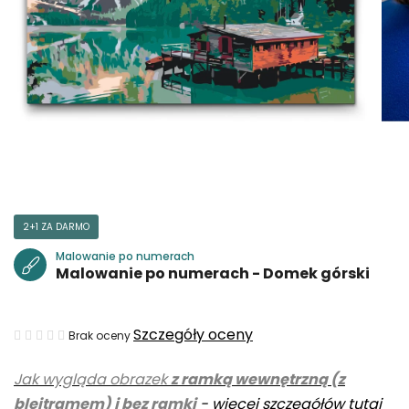
2+1 ZA DARMO
Malowanie po numerach
Malowanie po numerach - Domek górski
Średnia
Szczegóły oceny
Brak oceny
ocena
Jak wygląda obrazek
z ramką wewnętrzną (z
produktu
blejtramem) i bez ramki
-
więcej szczegółów tutaj
wynosi