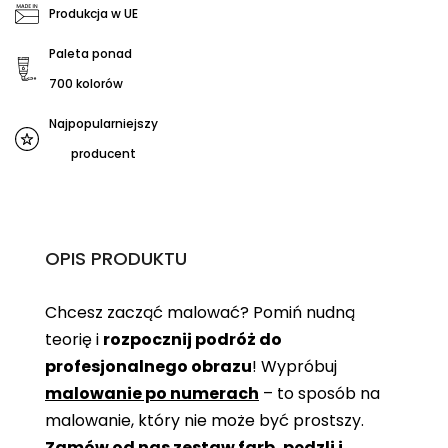
Produkcja w UE
Paleta ponad
700 kolorów
Najpopularniejszy
producent
OPIS PRODUKTU
Chcesz zacząć malować? Pomiń nudną
teorię i
rozpocznij podróż do
profesjonalnego obrazu
! Wypróbuj
malowanie po numerach
– to sposób na
malowanie, który nie może być prostszy.
Zamów od nas zestaw farb, pędzli i