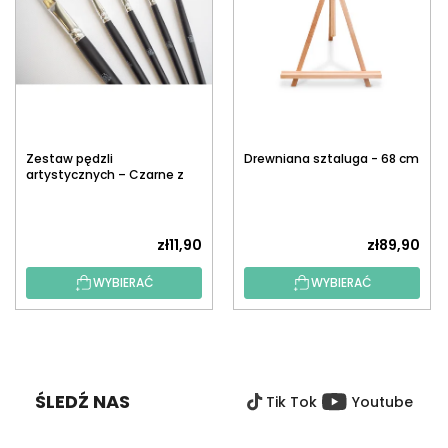
Zestaw pędzli
Drewniana sztaluga - 68 cm
artystycznych – Czarne z
białym włosiem, 5 szt.
zł11,90
zł89,90
WYBIERAĆ
WYBIERAĆ
S
T
O
ŚLEDŹ NAS
Tik Tok
Youtube
P
K