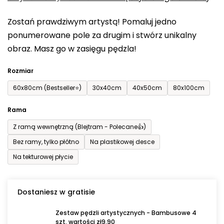
0,0
Zostań prawdziwym artystą! Pomaluj jedno
na
ponumerowane pole za drugim i stwórz unikalny
5
obraz. Masz go w zasięgu pędzla!
gwiazdek.
Rozmiar
60x80cm (Bestseller⭐)
30x40cm
40x50cm
80x100cm
Rama
Z ramą wewnętrzną (Blejtram - Polecane👍)
Bez ramy, tylko płótno
Na plastikowej desce
Na tekturowej płycie
Dostaniesz w gratisie
Zestaw pędzli artystycznych - Bambusowe 4
szt. wartości zł9,90