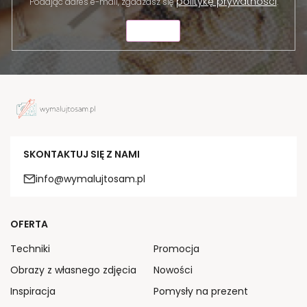
politykę prywatności
Podając adres e-mail, zgadzasz się
.
WYŚLIJ
SKONTAKTUJ SIĘ Z NAMI
info@wymalujtosam.pl
OFERTA
Techniki
Promocja
Obrazy z własnego zdjęcia
Nowości
Inspiracja
Pomysły na prezent