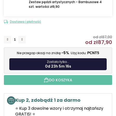
Zestaw pędzli artystycznych - Bambusowe 4
szt. wartości zł9,90
Dostawa i płatność
od zł87,90
od
zł87,90
C
-5%
Nie przegap okazji na zniżkę
. Użyj kodu:
PCNT5
Zostało tylko...
0d 23h 5m 15s
DO KOSZYKA
Kup 2, zdobądź 1 za darmo
⭐ Kup 3 dowolne wzory i otrzymaj najtańszy
GRATIS! ⭐