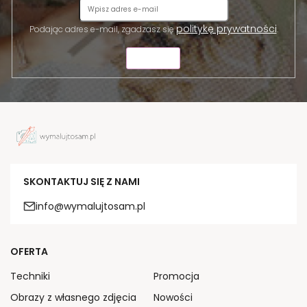
politykę prywatności
Podając adres e-mail, zgadzasz się
.
WYŚLIJ
SKONTAKTUJ SIĘ Z NAMI
info@wymalujtosam.pl
OFERTA
Techniki
Promocja
Obrazy z własnego zdjęcia
Nowości