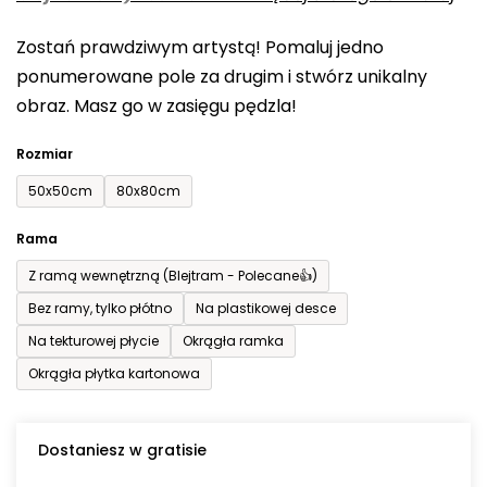
0,0
Zostań prawdziwym artystą! Pomaluj jedno
na
ponumerowane pole za drugim i stwórz unikalny
5
obraz. Masz go w zasięgu pędzla!
gwiazdek.
Rozmiar
50x50cm
80x80cm
Rama
Z ramą wewnętrzną (Blejtram - Polecane👍)
Bez ramy, tylko płótno
Na plastikowej desce
Na tekturowej płycie
Okrągła ramka
Okrągła płytka kartonowa
Dostaniesz w gratisie