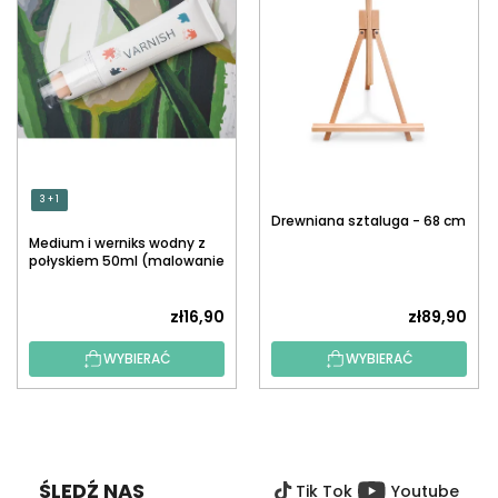
3 + 1
Drewniana sztaluga - 68 cm
Medium i werniks wodny z
połyskiem 50ml (malowanie
po numerach)
zł16,90
zł89,90
WYBIERAĆ
WYBIERAĆ
S
T
O
ŚLEDŹ NAS
Tik Tok
Youtube
P