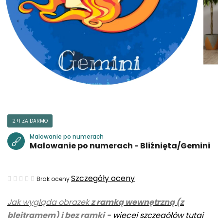
2+1 ZA DARMO
Malowanie po numerach
Malowanie po numerach - Bliźnięta/Gemini
Średnia
Szczegóły oceny
Brak oceny
ocena
Jak wygląda obrazek
z ramką wewnętrzną (z
produktu
blejtramem) i bez ramki
-
więcej szczegółów tutaj
wynosi