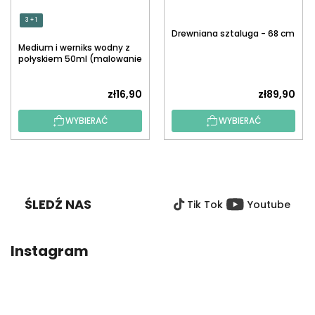
3 + 1
Drewniana sztaluga - 68 cm
Medium i werniks wodny z
połyskiem 50ml (malowanie
po numerach)
zł16,90
zł89,90
WYBIERAĆ
WYBIERAĆ
S
T
O
ŚLEDŹ NAS
Tik Tok
Youtube
P
K
A
Instagram