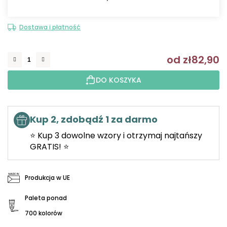
Dostawa i płatność
od
zł82,90
C
DO KOSZYKA
Kup 2, zdobądź 1 za darmo
⭐ Kup 3 dowolne wzory i otrzymaj najtańszy
GRATIS! ⭐
Produkcja w UE
Paleta ponad
700 kolorów