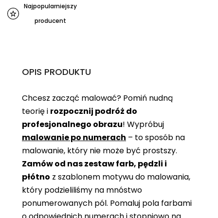
Najpopularniejszy
producent
OPIS PRODUKTU
Chcesz zacząć malować? Pomiń nudną
teorię i
rozpocznij podróż do
profesjonalnego obrazu
! Wypróbuj
malowanie po numerach
– to sposób na
malowanie, który nie może być prostszy.
Zamów od nas zestaw farb, pędzli i
płótno
z szablonem motywu do malowania,
który podzieliliśmy na mnóstwo
ponumerowanych pól. Pomaluj pola farbami
o odpowiednich numerach i stopniowo na