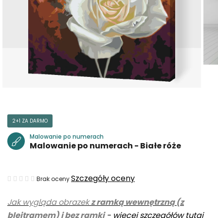
2+1 ZA DARMO
Malowanie po numerach
Malowanie po numerach - Białe róże
Średnia
Szczegóły oceny
Brak oceny
ocena
Jak wygląda obrazek
z ramką wewnętrzną (z
produktu
blejtramem) i bez ramki
-
więcej szczegółów tutaj
wynosi