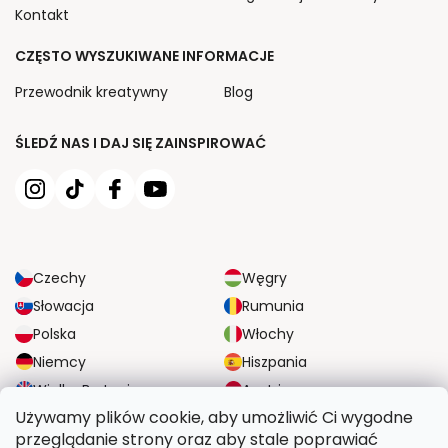
Kontakt
CZĘSTO WYSZUKIWANE INFORMACJE
Przewodnik kreatywny
Blog
ŚLEDŹ NAS I DAJ SIĘ ZAINSPIROWAĆ
Czechy
Węgry
Słowacja
Rumunia
Polska
Włochy
Niemcy
Hiszpania
Wielka Brytania
Austria
Używamy plików cookie, aby umożliwić Ci wygodne
przeglądanie strony oraz aby stale poprawiać