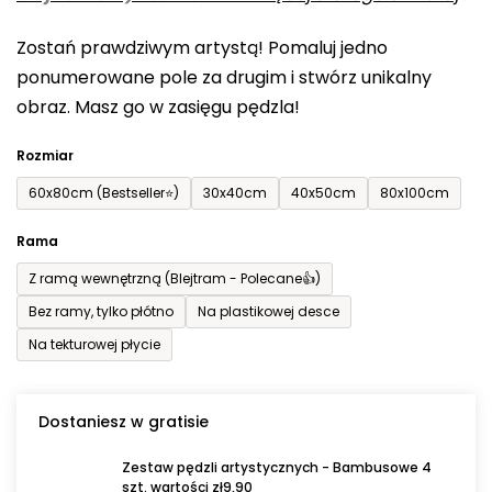
0,0
Zostań prawdziwym artystą! Pomaluj jedno
na
ponumerowane pole za drugim i stwórz unikalny
5
obraz. Masz go w zasięgu pędzla!
gwiazdek.
Rozmiar
60x80cm (Bestseller⭐)
30x40cm
40x50cm
80x100cm
Rama
Z ramą wewnętrzną (Blejtram - Polecane👍)
Bez ramy, tylko płótno
Na plastikowej desce
Na tekturowej płycie
Dostaniesz w gratisie
Zestaw pędzli artystycznych - Bambusowe 4
szt. wartości zł9,90