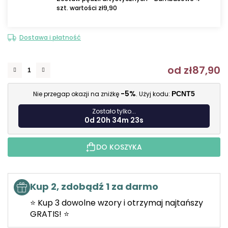
szt. wartości zł9,90
Dostawa i płatność
od
zł87,90
C
-5%
Nie przegap okazji na zniżkę
. Użyj kodu:
PCNT5
Zostało tylko...
0d 20h 34m 22s
DO KOSZYKA
Kup 2, zdobądź 1 za darmo
⭐ Kup 3 dowolne wzory i otrzymaj najtańszy
GRATIS! ⭐