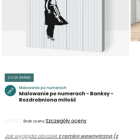
2+1 ZA DARMO
Malowanie po numerach
Malowanie po numerach - Banksy -
Rozdrobniona miłość
Średnia
Szczegóły oceny
Brak oceny
ocena
Jak wygląda obrazek
z ramką wewnętrzną (z
produktu