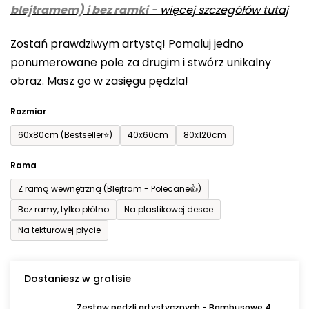
blejtramem) i bez ramki
-
więcej szczegółów tutaj
wynosi
0,0
Zostań prawdziwym artystą! Pomaluj jedno
na
ponumerowane pole za drugim i stwórz unikalny
5
obraz. Masz go w zasięgu pędzla!
gwiazdek.
Rozmiar
60x80cm (Bestseller⭐)
40x60cm
80x120cm
Rama
Z ramą wewnętrzną (Blejtram - Polecane👍)
Bez ramy, tylko płótno
Na plastikowej desce
Na tekturowej płycie
Dostaniesz w gratisie
Zestaw pędzli artystycznych - Bambusowe 4