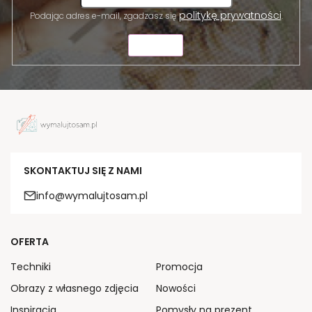
politykę prywatności
Podając adres e-mail, zgadzasz się
.
WYŚLIJ
SKONTAKTUJ SIĘ Z NAMI
info@wymalujtosam.pl
OFERTA
Techniki
Promocja
Obrazy z własnego zdjęcia
Nowości
Inspiracja
Pomysły na prezent