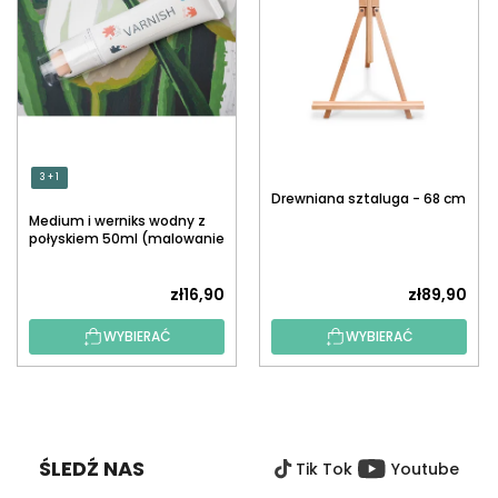
3 + 1
Drewniana sztaluga - 68 cm
Medium i werniks wodny z
połyskiem 50ml (malowanie
po numerach)
zł16,90
zł89,90
WYBIERAĆ
WYBIERAĆ
S
T
O
ŚLEDŹ NAS
Tik Tok
Youtube
P