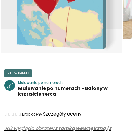
2+1 ZA DARMO
Malowanie po numerach
Malowanie po numerach - Balony w
kształcie serca
Średnia
Szczegóły oceny
Brak oceny
ocena
Jak wygląda obrazek
z ramką wewnętrzną (z
produktu