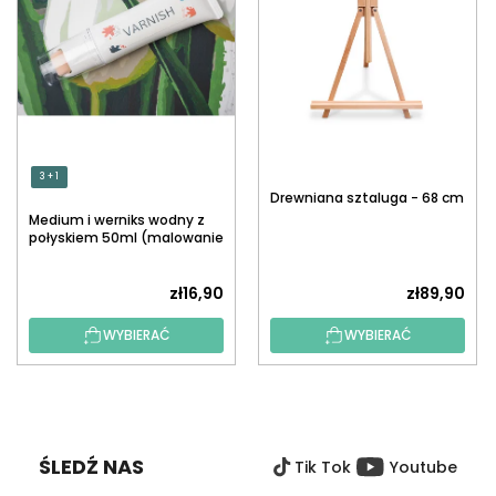
3 + 1
Drewniana sztaluga - 68 cm
Medium i werniks wodny z
połyskiem 50ml (malowanie
po numerach)
zł16,90
zł89,90
WYBIERAĆ
WYBIERAĆ
S
T
O
ŚLEDŹ NAS
Tik Tok
Youtube
P