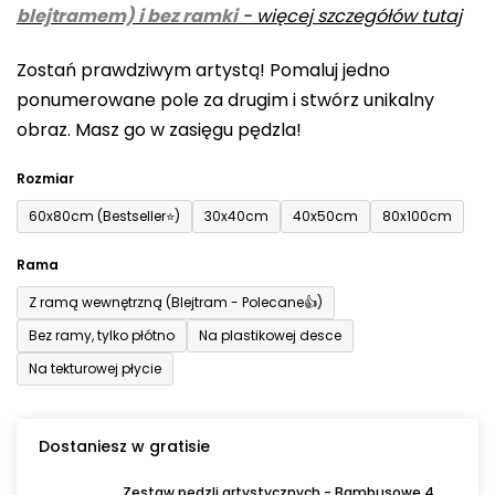
blejtramem) i bez ramki
-
więcej szczegółów tutaj
wynosi
0,0
Zostań prawdziwym artystą! Pomaluj jedno
na
ponumerowane pole za drugim i stwórz unikalny
5
obraz. Masz go w zasięgu pędzla!
gwiazdek.
Rozmiar
60x80cm (Bestseller⭐)
30x40cm
40x50cm
80x100cm
Rama
Z ramą wewnętrzną (Blejtram - Polecane👍)
Bez ramy, tylko płótno
Na plastikowej desce
Na tekturowej płycie
Dostaniesz w gratisie
Zestaw pędzli artystycznych - Bambusowe 4