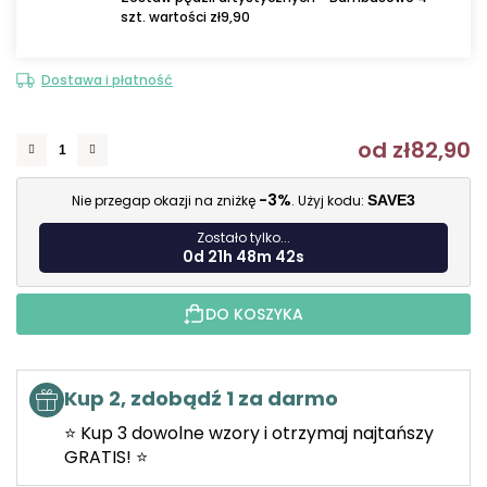
szt. wartości zł9,90
Dostawa i płatność
od
zł82,90
C
-3%
Nie przegap okazji na zniżkę
. Użyj kodu:
SAVE3
Zostało tylko...
0d 21h 48m 41s
DO KOSZYKA
Kup 2, zdobądź 1 za darmo
⭐ Kup 3 dowolne wzory i otrzymaj najtańszy
GRATIS! ⭐