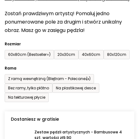
0,0
Zostań prawdziwym artystą! Pomaluj jedno
na
ponumerowane pole za drugim i stwórz unikalny
5
obraz. Masz go w zasięgu pędzla!
gwiazdek.
Rozmiar
60x80cm (Bestseller⭐)
20x30cm
40x60cm
80x120cm
Rama
Z ramą wewnętrzną (Blejtram - Polecane👍)
Bez ramy, tylko płótno
Na plastikowej desce
Na tekturowej płycie
Dostaniesz w gratisie
Zestaw pędzli artystycznych - Bambusowe 4
szt. wartości zł9,90