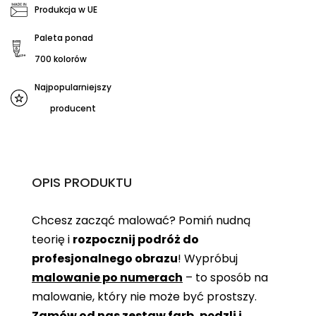
Produkcja w UE
Paleta ponad
700 kolorów
Najpopularniejszy
producent
OPIS PRODUKTU
Chcesz zacząć malować? Pomiń nudną
teorię i
rozpocznij podróż do
profesjonalnego obrazu
! Wypróbuj
malowanie po numerach
– to sposób na
malowanie, który nie może być prostszy.
Zamów od nas zestaw farb, pędzli i