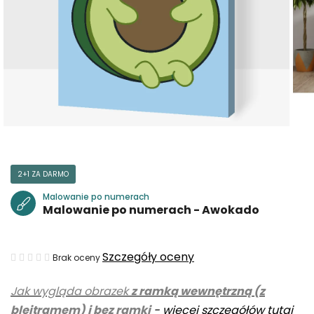
2+1 ZA DARMO
Malowanie po numerach
Malowanie po numerach - Awokado
Średnia
Szczegóły oceny
Brak oceny
ocena
Jak wygląda obrazek
z ramką wewnętrzną (z
produktu
blejtramem) i bez ramki
-
więcej szczegółów tutaj
wynosi