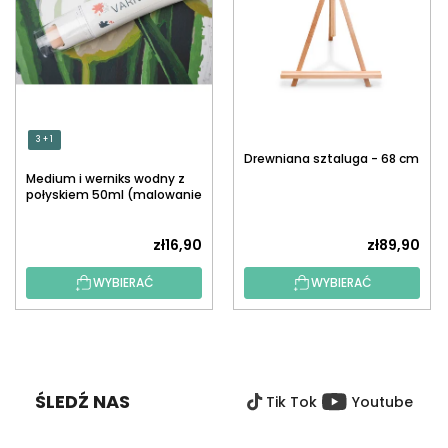
3 + 1
Drewniana sztaluga - 68 cm
Medium i werniks wodny z
połyskiem 50ml (malowanie
po numerach)
zł16,90
zł89,90
WYBIERAĆ
WYBIERAĆ
S
T
O
ŚLEDŹ NAS
Tik Tok
Youtube
P
K