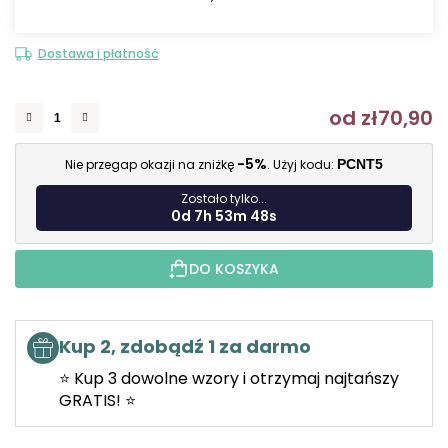
Dostawa i płatność
od
zł70,90
C
-5%
Nie przegap okazji na zniżkę
. Użyj kodu:
PCNT5
Zostało tylko...
0d 7h 53m 47s
DO KOSZYKA
Kup 2, zdobądź 1 za darmo
⭐ Kup 3 dowolne wzory i otrzymaj najtańszy
GRATIS! ⭐