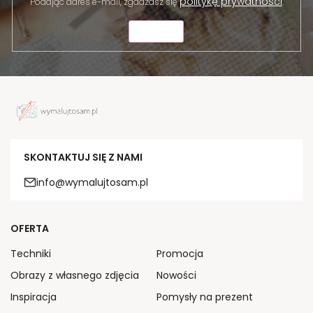
politykę prywatności
Podając adres e-mail, zgadzasz się
.
WYŚLIJ
SKONTAKTUJ SIĘ Z NAMI
info@wymalujtosam.pl
OFERTA
Techniki
Promocja
Obrazy z własnego zdjęcia
Nowości
Inspiracja
Pomysły na prezent