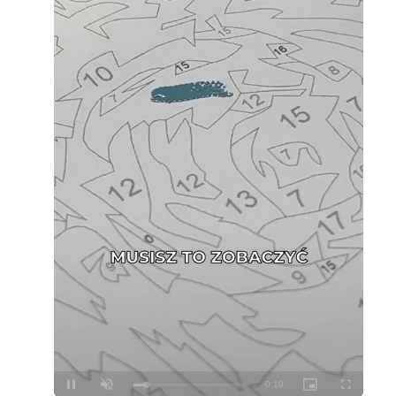
Loaded
:
Unmute