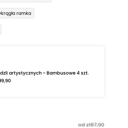
krągła ramka
dzli artystycznych - Bambusowe 4 szt.
ł9,90
od zł87,90