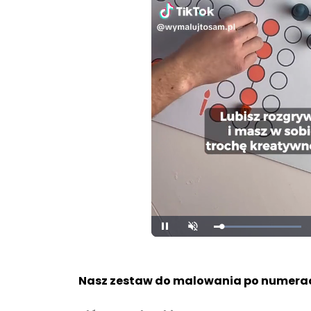
Loaded
:
Pause
Unmute
100.00%
Nasz zestaw do malowania po numerac