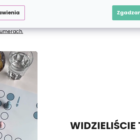
awienia
Zgadzam
 numerach.
WIDZIELIŚCIE