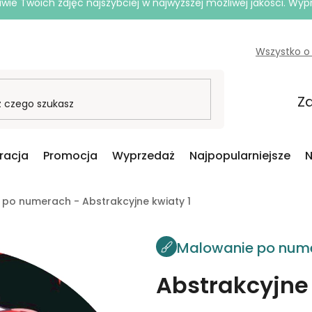
e Twoich zdjęć najszybciej w najwyższej możliwej jakości. Wy
Wszystko o
Za
iracja
Promocja
Wyprzedaż
Najpopularniejsze
N
po numerach - Abstrakcyjne kwiaty 1
Malowanie po num
Abstrakcyjne 