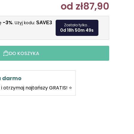
od
zł87,90
Cena jedn
-3%
kę
. Użyj kodu:
SAVE3
Zostało tylko...
0d 18h 50m 48s
DO KOSZYKA
za darmo
i otrzymaj najtańszy GRATIS! ⭐