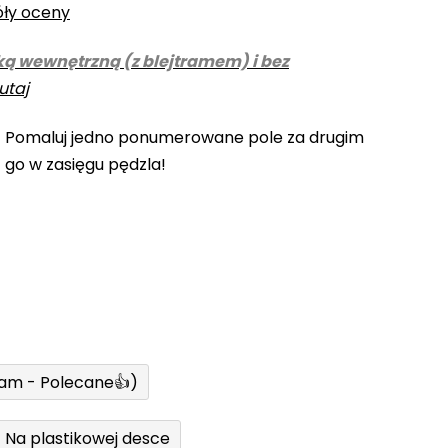
óły oceny
ką wewnętrzną (z blejtramem) i bez
utaj
! Pomaluj jedno ponumerowane pole za drugim
z go w zasięgu pędzla!
ram - Polecane👍)
Na plastikowej desce