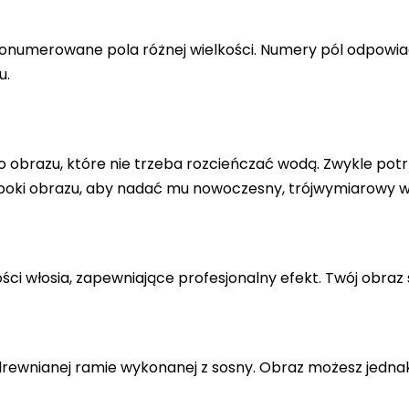
a ponumerowane pola różnej wielkości. Numery pól odpowi
u.
 obrazu, które nie trzeba rozcieńczać wodą. Zwykle potr
 boki obrazu, aby nadać mu nowoczesny, trójwymiarowy w
ci włosia, zapewniające profesjonalny efekt. Twój obraz 
drewnianej ramie wykonanej z sosny. Obraz możesz jedna