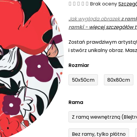
Średnia
Brak oceny
Szczeg
ocena
Jak wygląda obrazek
z ram
produktu
ramki
-
więcej szczegółów t
wynosi
0,0
Zostań prawdziwym artystą
na
i stwórz unikalny obraz. Mas
5
gwiazdek.
Rozmiar
50x50cm
80x80cm
Rama
Z ramą wewnętrzną (Blejt
Bez ramy, tylko płótno