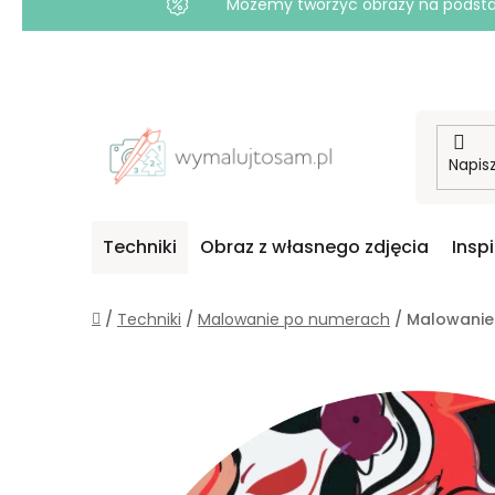
Możemy tworzyć obrazy na podstawi
Przejść
do
treści
Techniki
Obraz z własnego zdjęcia
Insp
Home
/
Techniki
/
Malowanie po numerach
/
Malowanie 