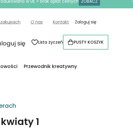
produkowano w UE = brak opłat celnych
ZOBACZ
 zakupach
O nas
Kontakt
Zaloguj się
loguj się
Lista życzeń
PUSTY KOSZYK
KOSZYK
owości
Przewodnik kreatywny
erach
kwiaty 1