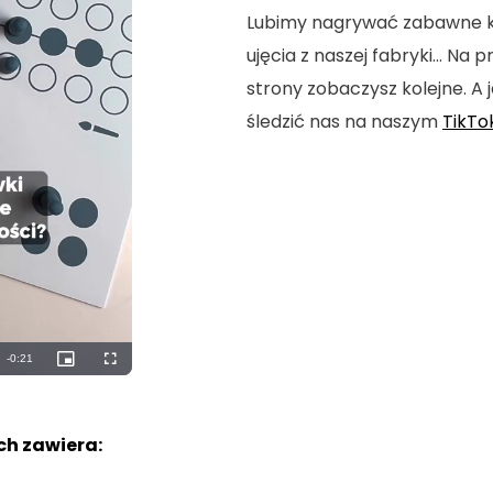
Lubimy nagrywać zabawne kró
ujęcia z naszej fabryki... Na
strony zobaczysz kolejne. A j
śledzić nas na naszym
TikTo
Remaining
-
0:19
Picture-
Fullscreen
in-
Picture
Time
h zawiera: