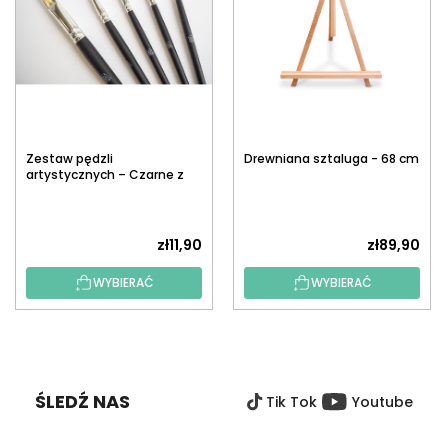
Zestaw pędzli
Drewniana sztaluga - 68 cm
artystycznych – Czarne z
białym włosiem, 5 szt.
zł11,90
zł89,90
WYBIERAĆ
WYBIERAĆ
S
T
O
ŚLEDŹ NAS
Tik Tok
Youtube
P
K