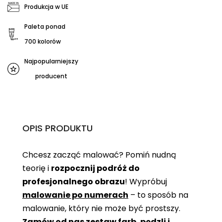
Produkcja w UE
Paleta ponad
700 kolorów
Najpopularniejszy
producent
OPIS PRODUKTU
Chcesz zacząć malować? Pomiń nudną
teorię i
rozpocznij podróż do
profesjonalnego obrazu
! Wypróbuj
malowanie po numerach
– to sposób na
malowanie, który nie może być prostszy.
Zamów od nas zestaw farb, pędzli i