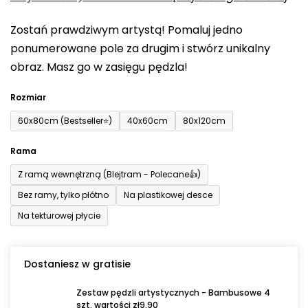
0,0
Zostań prawdziwym artystą! Pomaluj jedno
na
ponumerowane pole za drugim i stwórz unikalny
5
obraz. Masz go w zasięgu pędzla!
gwiazdek.
Rozmiar
60x80cm (Bestseller⭐)
40x60cm
80x120cm
Rama
Z ramą wewnętrzną (Blejtram - Polecane👍)
Bez ramy, tylko płótno
Na plastikowej desce
Na tekturowej płycie
Dostaniesz w gratisie
Zestaw pędzli artystycznych - Bambusowe 4
szt. wartości zł9,90