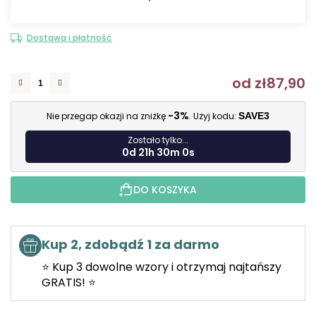
Dostawa i płatność
od
zł87,90
C
-3%
Nie przegap okazji na zniżkę
. Użyj kodu:
SAVE3
Zostało tylko...
0d 21h 29m 59s
DO KOSZYKA
Kup 2, zdobądź 1 za darmo
⭐ Kup 3 dowolne wzory i otrzymaj najtańszy
GRATIS! ⭐