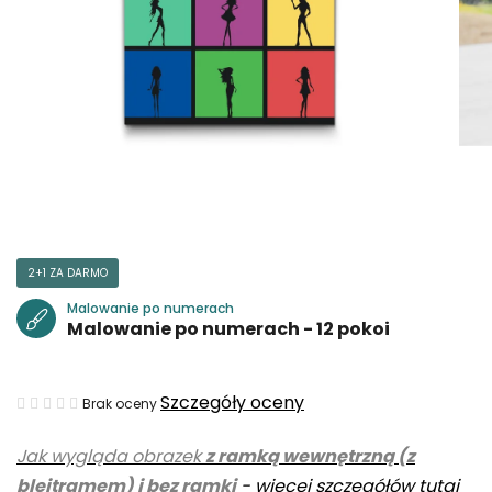
2+1 ZA DARMO
Malowanie po numerach
Malowanie po numerach - 12 pokoi
Średnia
Szczegóły oceny
Brak oceny
ocena
Jak wygląda obrazek
z ramką wewnętrzną (z
produktu
blejtramem) i bez ramki
-
więcej szczegółów tutaj
wynosi