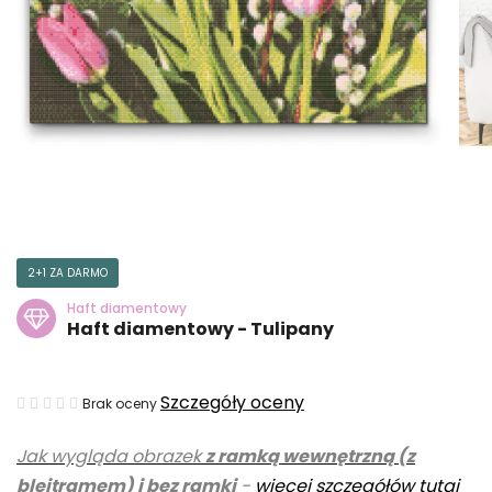
2+1 ZA DARMO
Haft diamentowy
Haft diamentowy - Tulipany
Średnia
Szczegóły oceny
Brak oceny
ocena
Jak wygląda obrazek
z ramką wewnętrzną (z
produktu
blejtramem) i bez ramki
-
więcej szczegółów tutaj
wynosi