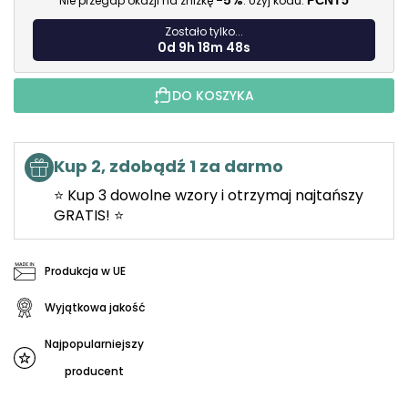
-5%
Nie przegap okazji na zniżkę
. Użyj kodu:
PCNT5
Zostało tylko...
0d 9h 18m 46s
DO KOSZYKA
Kup 2, zdobądź 1 za darmo
⭐ Kup 3 dowolne wzory i otrzymaj najtańszy
GRATIS! ⭐
Produkcja w UE
Wyjątkowa jakość
Najpopularniejszy
producent