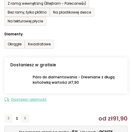
Z ramą wewnętrzną (Blejtram - Polecane👍)
Bez ramy, tylko płótno
Na plastikowej desce
Na tekturowej płycie
Diamenty
Okrągłe
Kwadratowe
Dostaniesz w gratisie
Pióro do diamentowania - Drewniane z długą
końcówką wartości zł7,90
Dostawa i płatność
od
zł91,90
C