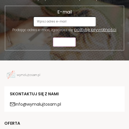
E-mail
politykę prywatności
Podając adres e-mail, zgadzasz się
.
WYŚLIJ
SKONTAKTUJ SIĘ Z NAMI
info@wymalujtosam.pl
OFERTA