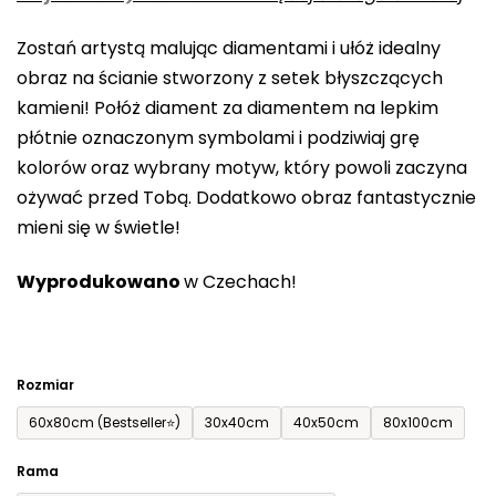
0,0
Zostań artystą malując diamentami i ułóż idealny
na
obraz na ścianie stworzony z setek błyszczących
5
kamieni! Połóż diament za diamentem na lepkim
gwiazdek.
płótnie oznaczonym symbolami i podziwiaj grę
kolorów oraz wybrany motyw, który powoli zaczyna
ożywać przed Tobą. Dodatkowo obraz fantastycznie
mieni się w świetle!
Wyprodukowano
w Czechach!
Rozmiar
60x80cm (Bestseller⭐)
30x40cm
40x50cm
80x100cm
Rama