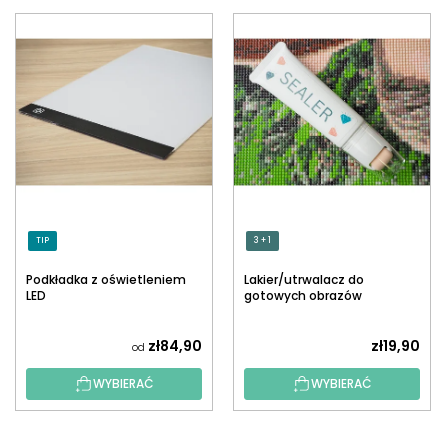
TIP
3 + 1
Podkładka z oświetleniem
Lakier/utrwalacz do
LED
gotowych obrazów
diamentowych z
aplikatorem
zł84,90
zł19,90
od
WYBIERAĆ
WYBIERAĆ
S