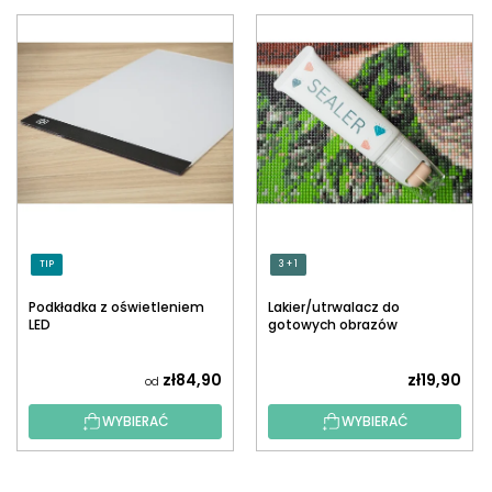
TIP
3 + 1
Podkładka z oświetleniem
Lakier/utrwalacz do
LED
gotowych obrazów
diamentowych z
aplikatorem
zł84,90
zł19,90
od
WYBIERAĆ
WYBIERAĆ
S