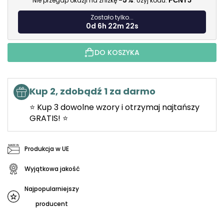
-5%
Nie przegap okazji na zniżkę
. Użyj kodu:
PCNT5
Zostało tylko...
0d 6h 22m 20s
DO KOSZYKA
Kup 2, zdobądź 1 za darmo
⭐ Kup 3 dowolne wzory i otrzymaj najtańszy
GRATIS! ⭐
Produkcja w UE
Wyjątkowa jakość
Najpopularniejszy
producent