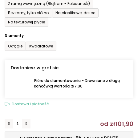
Z ramą wewnętrzną (Blejtram - Polecane👍)
Bez ramy, tylko płótno
Na plastikowej desce
Na tekturowej płycie
Diamenty
Okrągłe
Kwadratowe
Dostaniesz w gratisie
Pióro do diamentowania - Drewniane z długą
końcówką wartości zł7,90
Dostawa i płatność
od
zł101,90
C