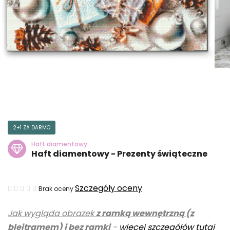
2+1 ZA DARMO
Haft diamentowy
Haft diamentowy - Prezenty świąteczne
Średnia
Szczegóły oceny
Brak oceny
ocena
Jak wygląda obrazek
z ramką wewnętrzną (z
produktu
blejtramem) i bez ramki
-
więcej szczegółów tutaj
wynosi