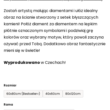
0,0
Zostań artystą malując diamentami i ułóż idealny
na
obraz na ścianie stworzony z setek błyszczących
5
kamieni! Połóż diament za diamentem na lepkim
gwiazdek.
płótnie oznaczonym symbolami i podziwiaj grę
kolorów oraz wybrany motyw, który powoli zaczyna
ożywać przed Tobą. Dodatkowo obraz fantastycznie
mieni się w świetle!
Wyprodukowano
w Czechach!
Rozmiar
60x80cm (Bestseller⭐)
40x60cm
80x120cm
Rama