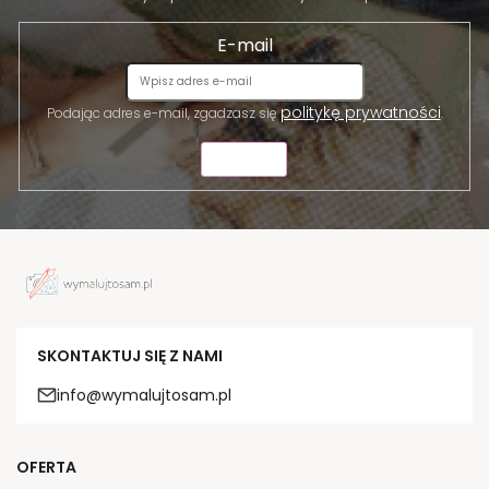
E-mail
politykę prywatności
Podając adres e-mail, zgadzasz się
.
WYŚLIJ
SKONTAKTUJ SIĘ Z NAMI
info@wymalujtosam.pl
OFERTA