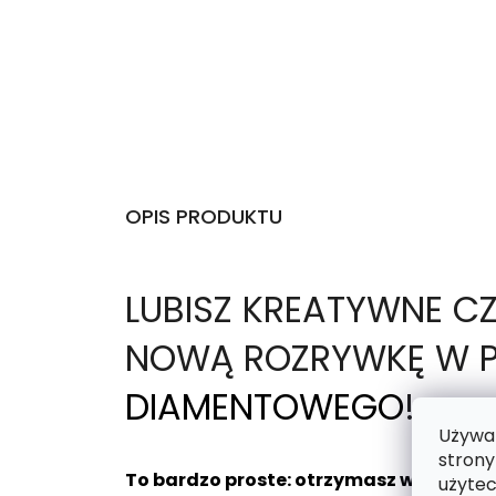
OPIS PRODUKTU
L
UBISZ KREATYWNE C
NOWĄ ROZRYWKĘ W P
DIAMENTOWEGO
!
Używam
strony
To bardzo proste: otrzymasz wybrany 
użytec