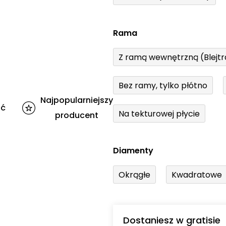
Rama
Z ramą wewnętrzną (Blejt
Bez ramy, tylko płótno
Najpopularniejszy
ść
Na tekturowej płycie
producent
Diamenty
Okrągłe
Kwadratowe
Dostaniesz w gratisie