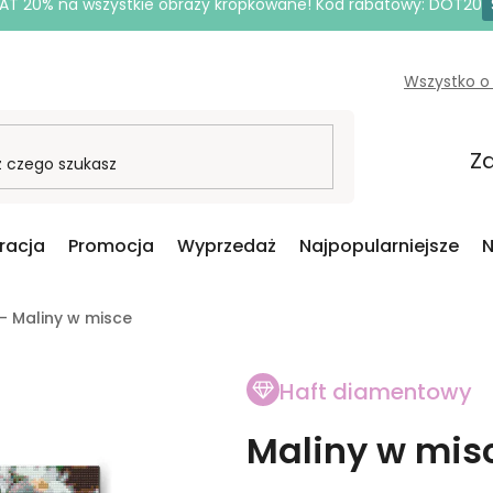
AT 20% na wszystkie obrazy kropkowane! Kod rabatowy: DOT20
Wszystko o
Za
iracja
Promocja
Wyprzedaż
Najpopularniejsze
N
- Maliny w misce
Haft diamentowy
Maliny w mis