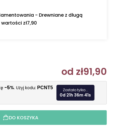
diamentowania - Drewniane z długą
wartości zł7,90
od
zł91,90
Cena jedn
-5%
żkę
. Użyj kodu:
PCNT5
Zostało tylko...
0d 21h 36m 39s
DO KOSZYKA