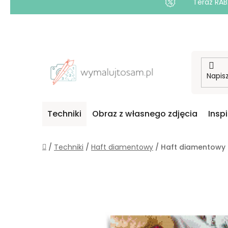
Teraz RAB
Przejść
do
treści
Techniki
Obraz z własnego zdjęcia
Insp
Home
/
Techniki
/
Haft diamentowy
/
Haft diamentowy 