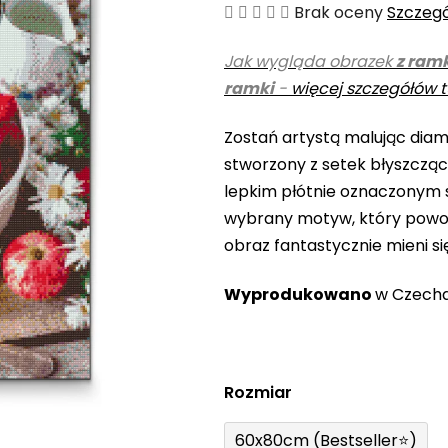
Średnia
Brak oceny
Szczeg
ocena
Jak wygląda obrazek
z ram
produktu
ramki
-
więcej szczegółów t
wynosi
0,0
Zostań artystą malując diame
na
stworzony z setek błyszczą
5
lepkim płótnie oznaczonym s
gwiazdek.
wybrany motyw, który powo
obraz fantastycznie mieni si
Wyprodukowano
w Czech
Rozmiar
60x80cm (Bestseller⭐)