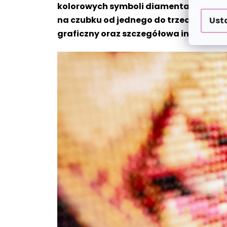
kolorowych symboli diamentami z odpo
na czubku od jednego do trzech diamen
Ust
graficzny oraz szczegółowa instrukcj