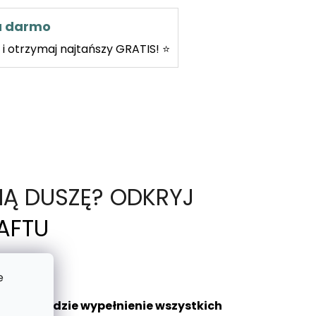
za darmo
i otrzymaj najtańszy GRATIS! ⭐
NĄ DUSZĘ? ODKRYJ
AFTU
e
aniem będzie wypełnienie wszystkich