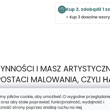
Kup 2, zdobądź 1 
⭐ Kup 3 dowolne wzory 
ZYNNOŚCI I MASZ ARTYSTYCZ
OSTACI MALOWANIA, CZYLI
H
y plików cookie, aby umożliwić Ci wygodne przeglądani
 oraz aby stale poprawiać funkcjonalność, wydajność i
motyw nadrukowany na lepkim płótnie, a Twoim zad
zność strony poprzez analizę ruchu na niej.