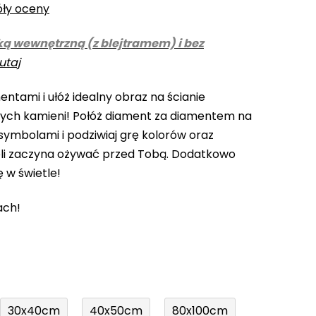
óły oceny
ką wewnętrzną (z blejtramem) i bez
utaj
ntami i ułóż idealny obraz na ścianie
cych kamieni! Połóż diament za diamentem na
ymbolami i podziwiaj grę kolorów oraz
li zaczyna ożywać przed Tobą. Dodatkowo
ę w świetle!
ach!
30x40cm
40x50cm
80x100cm