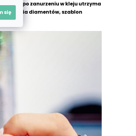
, które po zanurzeniu w kleju utrzyma
do zbierania diamentów, szablon
 się