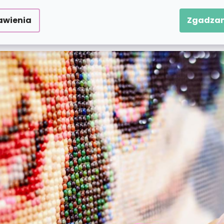
wiednimi numerami. Pomoże Ci w tym specjalne pióro
tów naraz. W zestawie znajduje się również miska 
awienia
Zgadzam
a. Jesteś gotowy na błyszczącą artystyczną zabawę?