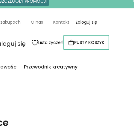
SZCZEGÓŁY PROMOCJI
 zakupach
O nas
Kontakt
Zaloguj się
loguj się
Lista życzeń
PUSTY KOSZYK
KOSZYK
owości
Przewodnik kreatywny
ce