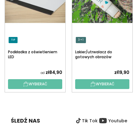
TIP
3 + 1
Podkładka z oświetleniem
Lakier/utrwalacz do
LED
gotowych obrazów
diamentowych z
aplikatorem
zł84,90
zł19,90
od
WYBIERAĆ
WYBIERAĆ
S
T
O
ŚLEDŹ NAS
Tik Tok
Youtube
P
K
A