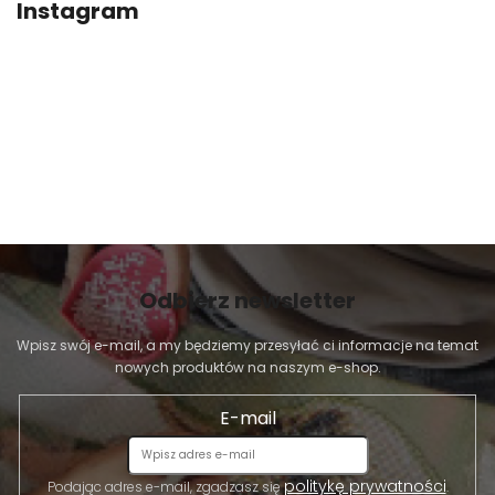
Instagram
Odbierz newsletter
Wpisz swój e-mail, a my będziemy przesyłać ci informacje na temat
nowych produktów na naszym e-shop.
E-mail
politykę prywatności
Podając adres e-mail, zgadzasz się
.