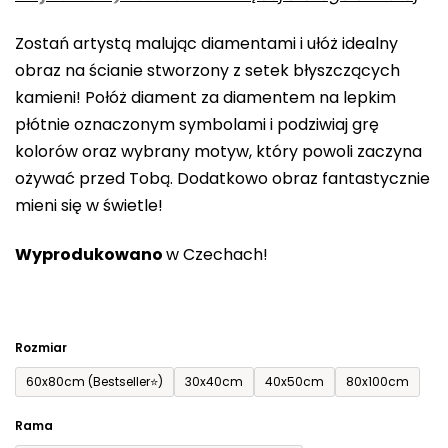
0,0
Zostań artystą malując diamentami i ułóż idealny
na
obraz na ścianie stworzony z setek błyszczących
5
kamieni! Połóż diament za diamentem na lepkim
gwiazdek.
płótnie oznaczonym symbolami i podziwiaj grę
kolorów oraz wybrany motyw, który powoli zaczyna
ożywać przed Tobą. Dodatkowo obraz fantastycznie
mieni się w świetle!
Wyprodukowano
w Czechach!
Rozmiar
60x80cm (Bestseller⭐)
30x40cm
40x50cm
80x100cm
Rama