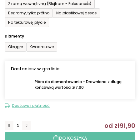
Z ramą wewnętrzną (Blejtram - Polecane👍)
Bez ramy, tylko płótno
Na plastikowej desce
Na tekturowej płycie
Diamenty
Okrągłe
Kwadratowe
Dostaniesz w gratisie
Pióro do diamentowania - Drewniane z długą
końcówką wartości zł7,90
Dostawa i płatność
od
zł91,90
C
DO KOSZYKA