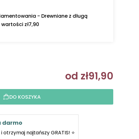
diamentowania - Drewniane z długą
wartości zł7,90
od
zł91,90
Cena jedn
DO KOSZYKA
za darmo
i otrzymaj najtańszy GRATIS! ⭐