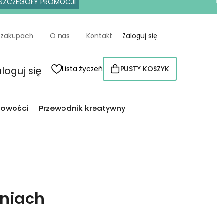
SZCZEGÓŁY PROMOCJI
 zakupach
O nas
Kontakt
Zaloguj się
loguj się
Lista życzeń
PUSTY KOSZYK
KOSZYK
owości
Przewodnik kreatywny
oniach