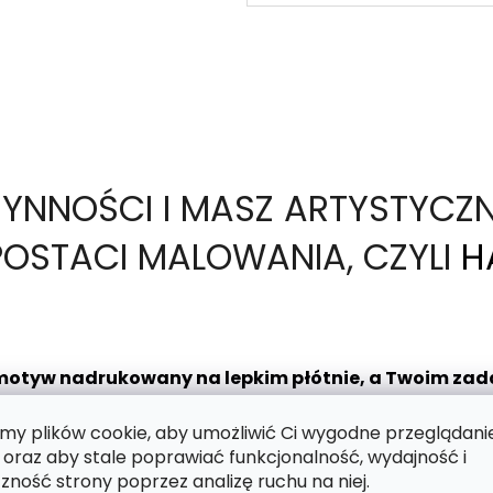
ZYNNOŚCI I MASZ ARTYSTYCZ
OSTACI MALOWANIA, CZYLI
H
motyw nadrukowany na lepkim płótnie, a Twoim zad
wiednimi numerami. Pomoże Ci w tym specjalne pióro
y plików cookie, aby umożliwić Ci wygodne przeglądani
tów naraz. W zestawie znajduje się również miska 
 oraz aby stale poprawiać funkcjonalność, wydajność i
a. Jesteś gotowy na błyszczącą artystyczną zabawę?
zność strony poprzez analizę ruchu na niej.