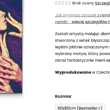
Średnia
Brak oceny
Szczeg
ocena
Jak wygląda obrazek
z ram
produktu
ramki
-
więcej szczegółów t
wynosi
0,0
Zostań artystą malując diame
na
stworzony z setek błyszczą
5
lepkim płótnie oznaczonym s
gwiazdek.
wybrany motyw, który powo
obraz fantastycznie mieni si
Wyprodukowano
w Czech
Rozmiar
60x80cm (Bestseller⭐)