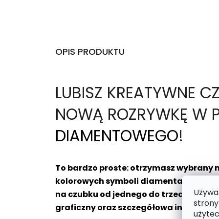
OPIS PRODUKTU
L
UBISZ KREATYWNE C
NOWĄ ROZRYWKĘ W P
DIAMENTOWEGO
!
To bardzo proste: otrzymasz wybrany 
kolorowych symboli diamentami z odpo
Używam
na czubku od jednego do trzech diamen
strony
graficzny oraz szczegółowa instrukcj
użytec