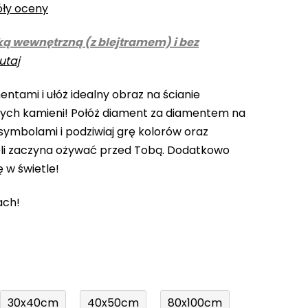
óły oceny
ką wewnętrzną (z blejtramem) i bez
utaj
ntami i ułóż idealny obraz na ścianie
cych kamieni! Połóż diament za diamentem na
ymbolami i podziwiaj grę kolorów oraz
li zaczyna ożywać przed Tobą. Dodatkowo
ę w świetle!
ach!
30x40cm
40x50cm
80x100cm