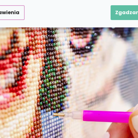
awienia
Zgadzam