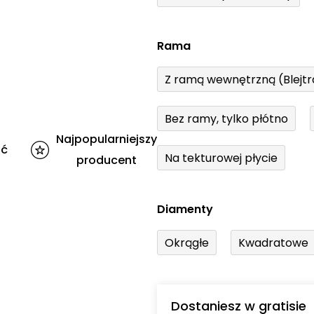
Rama
Z ramą wewnętrzną (Blejt
Bez ramy, tylko płótno
Najpopularniejszy
ść
Na tekturowej płycie
producent
Diamenty
Okrągłe
Kwadratowe
Dostaniesz w gratisie