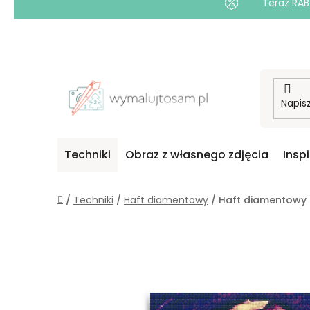
Teraz RAB
Przejść
do
treści
Techniki
Obraz z własnego zdjęcia
Insp
Home
/
Techniki
/
Haft diamentowy
/
Haft diamentowy 