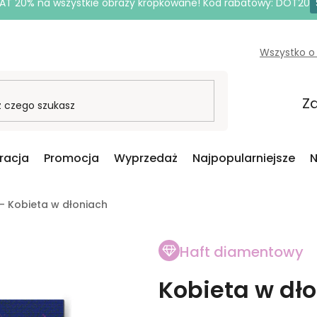
AT 20% na wszystkie obrazy kropkowane! Kod rabatowy: DOT20
Wszystko o
Za
iracja
Promocja
Wyprzedaż
Najpopularniejsze
N
- Kobieta w dłoniach
Haft diamentowy
Kobieta w dł