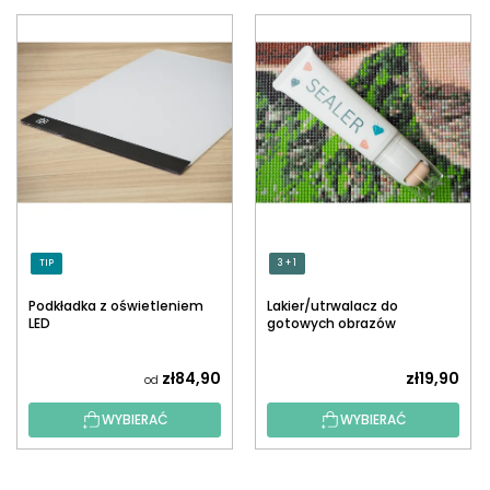
TIP
3 + 1
Podkładka z oświetleniem
Lakier/utrwalacz do
LED
gotowych obrazów
diamentowych z
aplikatorem
zł84,90
zł19,90
od
WYBIERAĆ
WYBIERAĆ
S