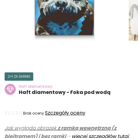
2+1 ZA DARMO
Haft diamentowy
Haft diamentowy - Foka pod wodą
Średnia
Szczegóły oceny
Brak oceny
ocena
Jak wygląda obrazek
z ramką wewnętrzną (z
produktu
blejtramem) i bez ramki
-
więcej szczegółów tutaj
wynosi