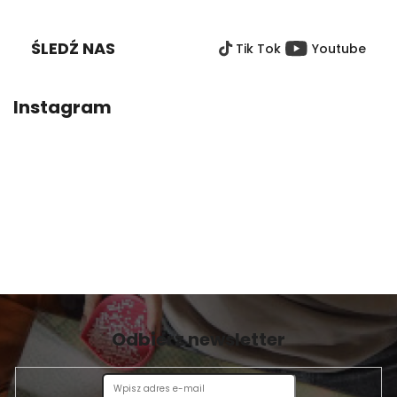
T
O
ŚLEDŹ NAS
Tik Tok
Youtube
P
K
A
Instagram
Odbierz newsletter