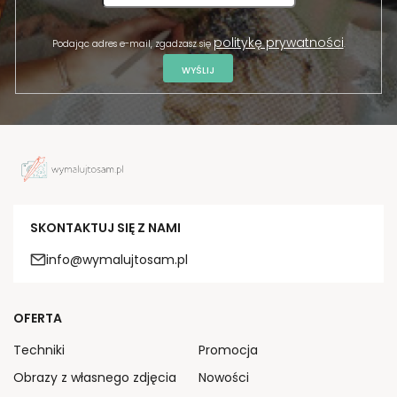
politykę prywatności
Podając adres e-mail, zgadzasz się
.
WYŚLIJ
SKONTAKTUJ SIĘ Z NAMI
info@wymalujtosam.pl
OFERTA
Techniki
Promocja
Obrazy z własnego zdjęcia
Nowości