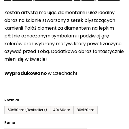
0,0
Zostań artystą malując diamentami i ułóż idealny
na
obraz na ścianie stworzony z setek błyszczących
5
kamieni! Połóż diament za diamentem na lepkim
gwiazdek.
płótnie oznaczonym symbolami i podziwiaj grę
kolorów oraz wybrany motyw, który powoli zaczyna
ożywać przed Tobą. Dodatkowo obraz fantastycznie
mieni się w świetle!
Wyprodukowano
w Czechach!
Rozmiar
60x80cm (Bestseller⭐)
40x60cm
80x120cm
Rama