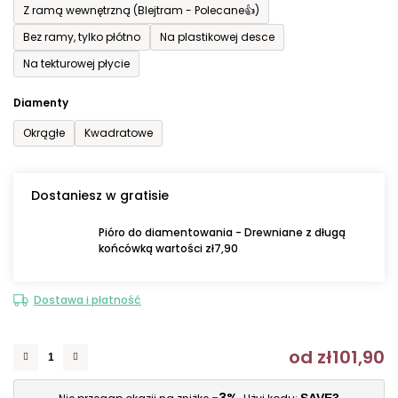
Z ramą wewnętrzną (Blejtram - Polecane👍)
Bez ramy, tylko płótno
Na plastikowej desce
Na tekturowej płycie
Diamenty
Okrągłe
Kwadratowe
Dostaniesz w gratisie
Pióro do diamentowania - Drewniane z długą
końcówką wartości zł7,90
Dostawa i płatność
od
zł101,90
C