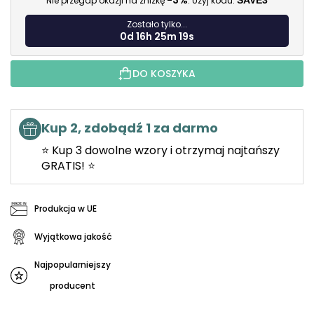
-3%
Nie przegap okazji na zniżkę
. Użyj kodu:
SAVE3
Zostało tylko...
0d 16h 25m 17s
DO KOSZYKA
Kup 2, zdobądź 1 za darmo
⭐ Kup 3 dowolne wzory i otrzymaj najtańszy
GRATIS! ⭐
Produkcja w UE
Wyjątkowa jakość
Najpopularniejszy
producent