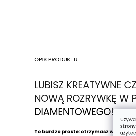
OPIS PRODUKTU
L
UBISZ KREATYWNE C
NOWĄ ROZRYWKĘ W P
DIAMENTOWEGO
!
Używam
strony
To bardzo proste: otrzymasz wybrany 
użytec