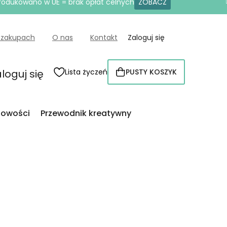
produkowano w UE = brak opłat celnych
ZOBACZ
 zakupach
O nas
Kontakt
Zaloguj się
loguj się
Lista życzeń
PUSTY KOSZYK
KOSZYK
owości
Przewodnik kreatywny