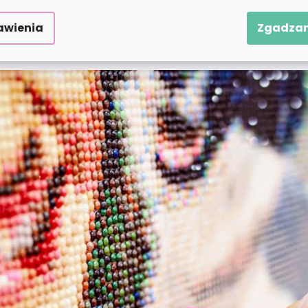
wiednimi numerami. Pomoże Ci w tym specjalne pióro
tów naraz. W zestawie znajduje się również miska 
awienia
Zgadzam
a. Jesteś gotowy na błyszczącą artystyczną zabawę?