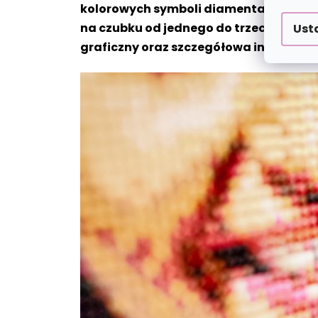
kolorowych symboli diamentami z odpo
na czubku od jednego do trzech diamen
Ust
graficzny oraz szczegółowa instrukcj