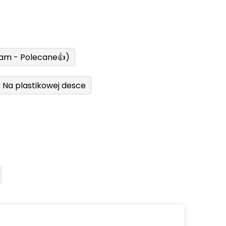
ram - Polecane👍)
Na plastikowej desce