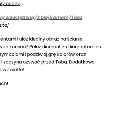
óły oceny
ką wewnętrzną (z blejtramem) i bez
utaj
ntami i ułóż idealny obraz na ścianie
cych kamieni! Połóż diament za diamentem na
ymbolami i podziwiaj grę kolorów oraz
li zaczyna ożywać przed Tobą. Dodatkowo
ę w świetle!
ach!