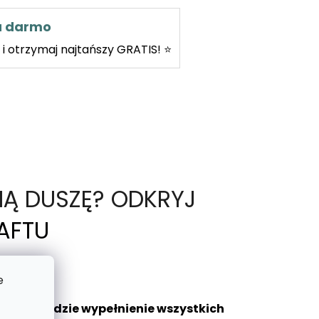
za darmo
i otrzymaj najtańszy GRATIS! ⭐
NĄ DUSZĘ? ODKRYJ
AFTU
e
aniem będzie wypełnienie wszystkich