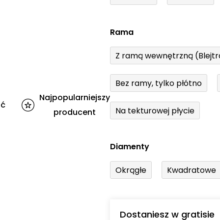
Rama
Z ramą wewnętrzną (Blejt
Bez ramy, tylko płótno
Najpopularniejszy
ść
Na tekturowej płycie
producent
Diamenty
Okrągłe
Kwadratowe
Dostaniesz w gratisie