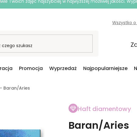
e Twoich zdjęć najszybciej w najwyższej możliwej jakości. Wy
Wszystko o
Za
iracja
Promocja
Wyprzedaż
Najpopularniejsze
N
- Baran/Aries
Haft diamentowy
Baran/Aries