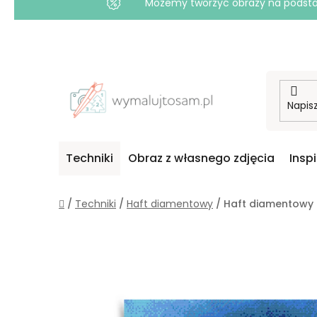
Możemy tworzyć obrazy na podstawi
Przejść
do
treści
Techniki
Obraz z własnego zdjęcia
Insp
Home
/
Techniki
/
Haft diamentowy
/
Haft diamentowy 