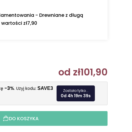
diamentowania - Drewniane z długą
wartości zł7,90
od
zł101,90
Cena jedn
-3%
żkę
. Użyj kodu:
SAVE3
Zostało tylko...
0d 4h 19m 38s
DO KOSZYKA