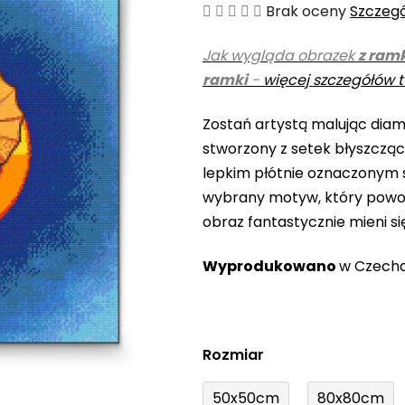
Średnia
Brak oceny
Szczeg
ocena
Jak wygląda obrazek
z ram
produktu
ramki
-
więcej szczegółów t
wynosi
0,0
Zostań artystą malując diame
na
stworzony z setek błyszczą
5
lepkim płótnie oznaczonym s
gwiazdek.
wybrany motyw, który powo
obraz fantastycznie mieni si
Wyprodukowano
w Czech
Rozmiar
50x50cm
80x80cm