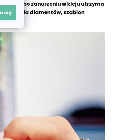
, które po zanurzeniu w kleju utrzyma
do zbierania diamentów, szablon
 się