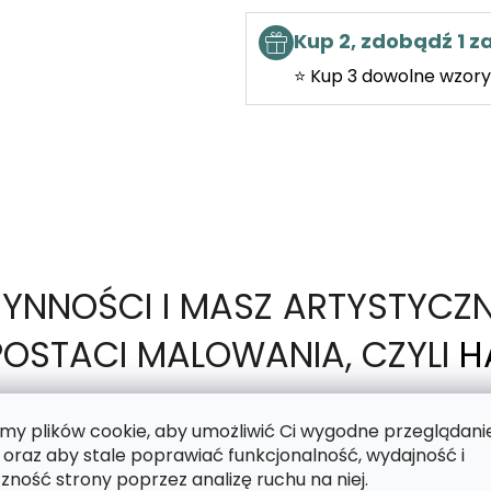
Kup 2, zdobądź 1 
⭐ Kup 3 dowolne wzory 
ZYNNOŚCI I MASZ ARTYSTYCZ
OSTACI MALOWANIA, CZYLI
H
y plików cookie, aby umożliwić Ci wygodne przeglądani
 oraz aby stale poprawiać funkcjonalność, wydajność i
motyw nadrukowany na lepkim płótnie, a Twoim zad
zność strony poprzez analizę ruchu na niej.