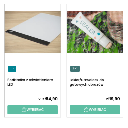
TIP
3 + 1
Podkładka z oświetleniem
Lakier/utrwalacz do
LED
gotowych obrazów
diamentowych z
aplikatorem
zł84,90
zł19,90
od
WYBIERAĆ
WYBIERAĆ
S