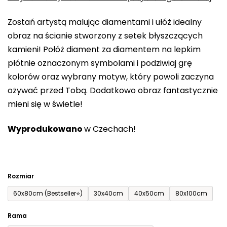
0,0
Zostań artystą malując diamentami i ułóż idealny
na
obraz na ścianie stworzony z setek błyszczących
5
kamieni! Połóż diament za diamentem na lepkim
gwiazdek.
płótnie oznaczonym symbolami i podziwiaj grę
kolorów oraz wybrany motyw, który powoli zaczyna
ożywać przed Tobą. Dodatkowo obraz fantastycznie
mieni się w świetle!
Wyprodukowano
w Czechach!
Rozmiar
60x80cm (Bestseller⭐)
30x40cm
40x50cm
80x100cm
Rama