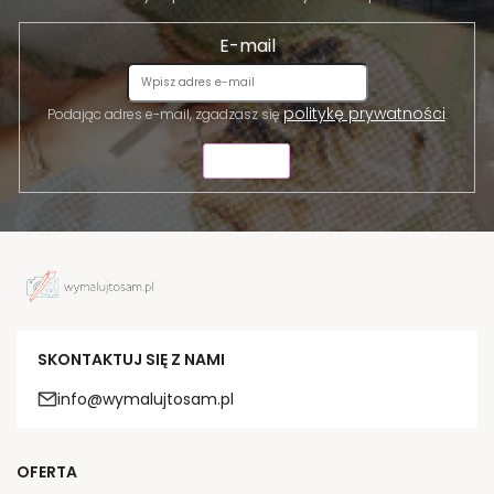
E-mail
politykę prywatności
Podając adres e-mail, zgadzasz się
.
WYŚLIJ
SKONTAKTUJ SIĘ Z NAMI
info@wymalujtosam.pl
OFERTA