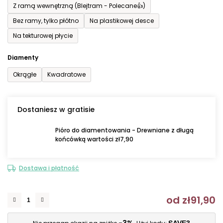
Z ramą wewnętrzną (Blejtram - Polecane👍)
Bez ramy, tylko płótno
Na plastikowej desce
Na tekturowej płycie
Diamenty
Okrągłe
Kwadratowe
Dostaniesz w gratisie
Pióro do diamentowania - Drewniane z długą
końcówką wartości zł7,90
Dostawa i płatność
od
zł91,90
C