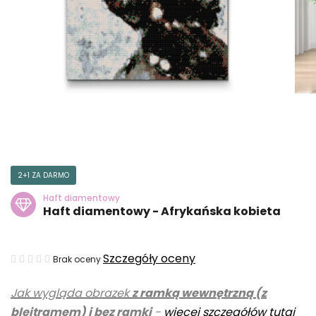
2+1 ZA DARMO
Haft diamentowy
Haft diamentowy - Afrykańska kobieta
Średnia
Szczegóły oceny
Brak oceny
ocena
Jak wygląda obrazek
z ramką wewnętrzną (z
produktu
blejtramem) i bez ramki
-
więcej szczegółów tutaj
wynosi