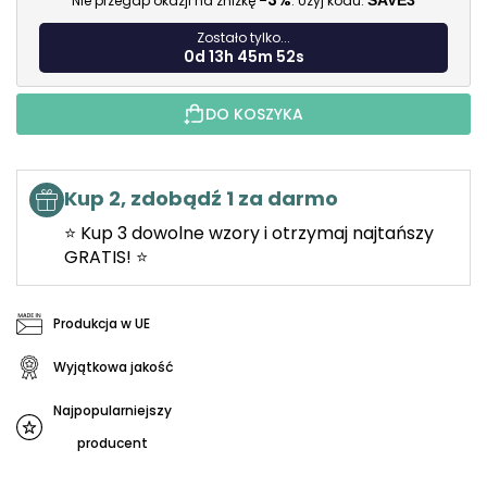
-3%
Nie przegap okazji na zniżkę
. Użyj kodu:
SAVE3
Zostało tylko...
0d 13h 45m 50s
DO KOSZYKA
Kup 2, zdobądź 1 za darmo
⭐ Kup 3 dowolne wzory i otrzymaj najtańszy
GRATIS! ⭐
Produkcja w UE
Wyjątkowa jakość
Najpopularniejszy
producent