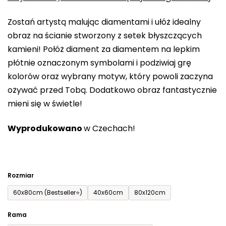
0,0
Zostań artystą malując diamentami i ułóż idealny
na
obraz na ścianie stworzony z setek błyszczących
5
kamieni! Połóż diament za diamentem na lepkim
gwiazdek.
płótnie oznaczonym symbolami i podziwiaj grę
kolorów oraz wybrany motyw, który powoli zaczyna
ożywać przed Tobą. Dodatkowo obraz fantastycznie
mieni się w świetle!
Wyprodukowano
w Czechach!
Rozmiar
60x80cm (Bestseller⭐)
40x60cm
80x120cm
Rama