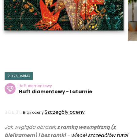
2+1 ZA DARMO
Haft diamentowy
Haft diamentowy - Latarnie
Średnia
Szczegóły oceny
Brak oceny
ocena
Jak wygląda obrazek
z ramką wewnętrzną (z
produktu
blejtramem) i bez ramki
-
więcej szczegółów tutaj
wynosi