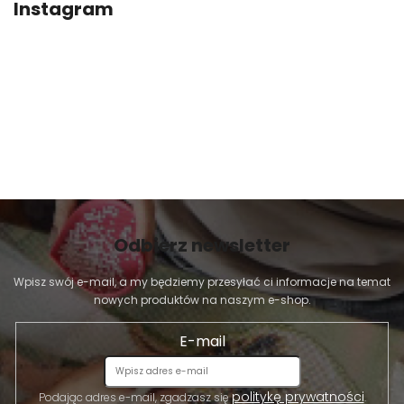
Instagram
Odbierz newsletter
Wpisz swój e-mail, a my będziemy przesyłać ci informacje na temat
nowych produktów na naszym e-shop.
E-mail
politykę prywatności
Podając adres e-mail, zgadzasz się
.