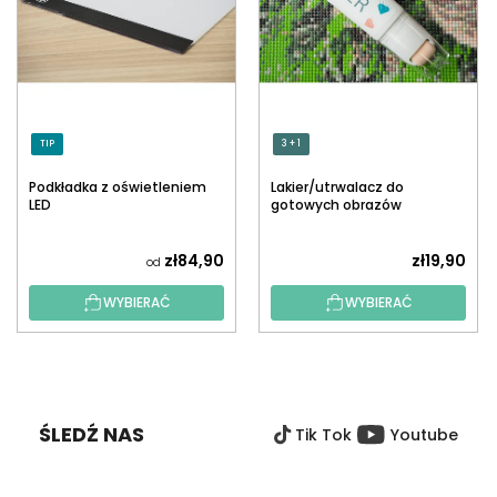
TIP
3 + 1
Podkładka z oświetleniem
Lakier/utrwalacz do
LED
gotowych obrazów
diamentowych z
aplikatorem
zł84,90
zł19,90
od
WYBIERAĆ
WYBIERAĆ
S
T
O
ŚLEDŹ NAS
Tik Tok
Youtube
P
K
A