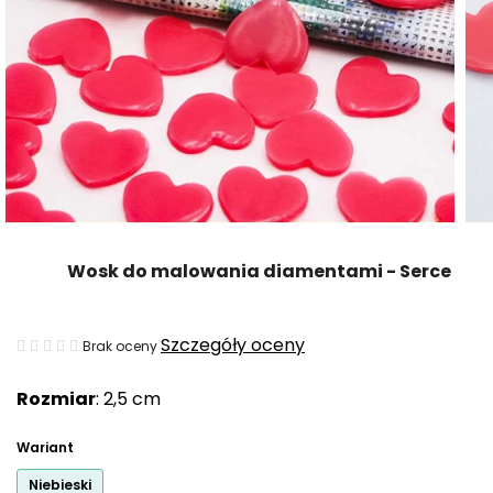
Wosk do malowania diamentami - Serce
Średnia
Szczegóły oceny
Brak oceny
ocena
Rozmiar
: 2,5 cm
produktu
wynosi
Wariant
0,0
Niebieski
na