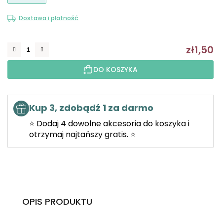
5
Dostawa i płatność
gwiazdek.
zł1,50
C
DO KOSZYKA
Kup 3, zdobądź 1 za darmo
⭐ Dodaj 4 dowolne akcesoria do koszyka i
otrzymaj najtańszy gratis. ⭐
OPIS PRODUKTU