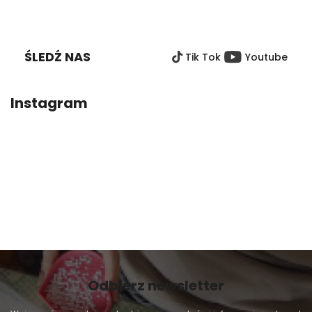
S
T
O
ŚLEDŹ NAS
Tik Tok
Youtube
P
K
A
Instagram
Odbierz newsletter