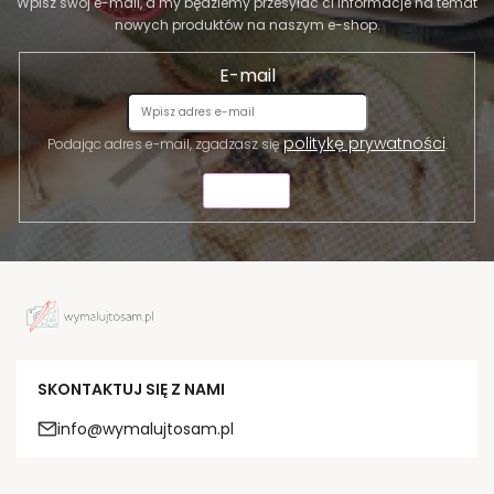
Wpisz swój e-mail, a my będziemy przesyłać ci informacje na temat
nowych produktów na naszym e-shop.
E-mail
politykę prywatności
Podając adres e-mail, zgadzasz się
.
WYŚLIJ
SKONTAKTUJ SIĘ Z NAMI
info@wymalujtosam.pl