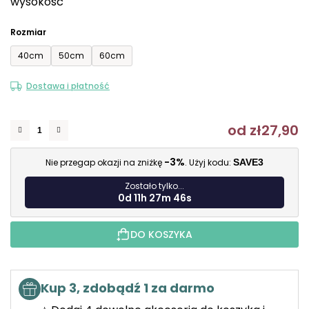
wysokość
Rozmiar
40cm
50cm
60cm
Dostawa i płatność
od
zł27,90
C
-3%
Nie przegap okazji na zniżkę
. Użyj kodu:
SAVE3
Zostało tylko...
0d 11h 27m 45s
DO KOSZYKA
Kup 3, zdobądź 1 za darmo