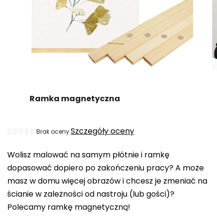
Ramka magnetyczna
Średnia
Szczegóły oceny
Brak oceny
ocena
Wolisz malować na samym płótnie i ramkę
produktu
dopasować dopiero po zakończeniu pracy? A może
wynosi
masz w domu więcej obrazów i chcesz je zmeniać na
0,0
ścianie w zależności od nastroju (lub gości)?
na
Polecamy ramkę magnetyczną!
5