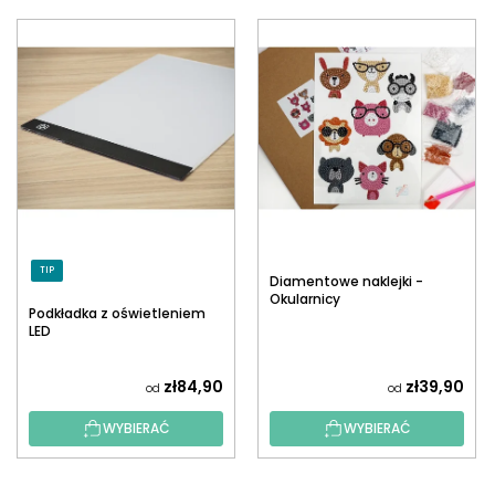
TIP
Diamentowe naklejki -
Okularnicy
Podkładka z oświetleniem
LED
zł84,90
zł39,90
od
od
WYBIERAĆ
WYBIERAĆ
S