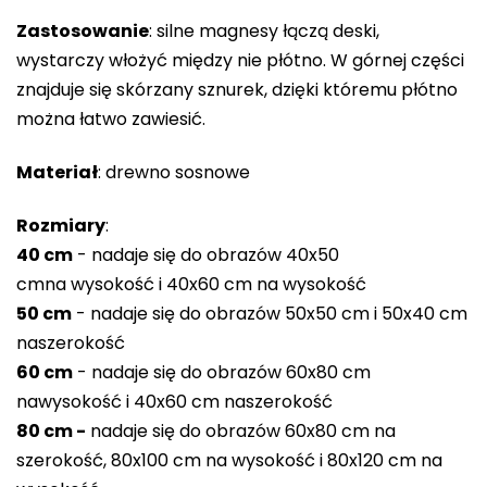
gwiazdek.
Zastosowanie
: silne magnesy łączą deski,
wystarczy włożyć między nie płótno. W górnej części
znajduje się skórzany sznurek, dzięki któremu płótno
można łatwo zawiesić.
Materiał
: drewno sosnowe
Rozmiary
:
40 cm
- nadaje się do obrazów 40x50
cm
na
wysokość i 40x60 cm
na
wysokość
50 cm
-
nadaje się do obrazów 50x50 cm i 50x40 cm
na
szerokość
60 cm
-
nadaje się do obrazów 60x80 cm
na
wysokość i 40x60 cm na
szerokość
80 cm -
nadaje się do obrazów 60x80 cm na
szerokość, 80x100 cm na wysokość i 80x120 cm na