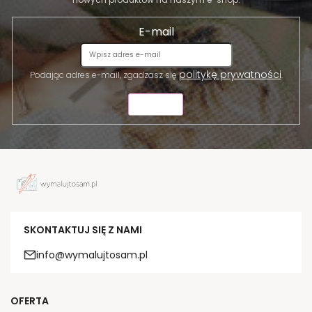
E-mail
politykę prywatności
Podając adres e-mail, zgadzasz się
.
WYŚLIJ
SKONTAKTUJ SIĘ Z NAMI
info@wymalujtosam.pl
OFERTA