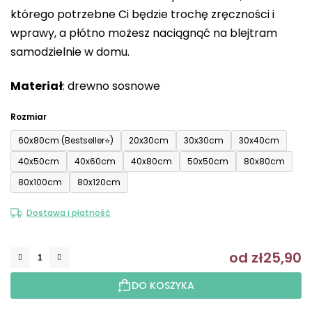
którego potrzebne Ci będzie trochę zręczności i
5
wprawy, a płótno możesz naciągnąć na blejtram
gwiazdek.
samodzielnie w domu.
Materiał
: drewno sosnowe
Rozmiar
60x80cm (Bestseller⭐)
20x30cm
30x30cm
30x40cm
40x50cm
40x60cm
40x80cm
50x50cm
80x80cm
80x100cm
80x120cm
Dostawa i płatność
od
zł25,90
C
DO KOSZYKA