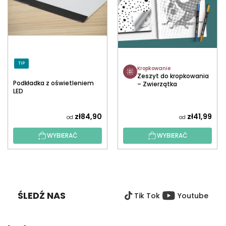
TIP
Kropkowanie
Zeszyt do kropkowania
Podkładka z oświetleniem
– Zwierzątka
LED
Średnia
zł84,90
zł41,99
od
od
ocena
WYBIERAĆ
WYBIERAĆ
produktu
wynosi
5,0
S
na
T
5
O
gwiazdek.
ŚLEDŹ NAS
Tik Tok
Youtube
P
K
A