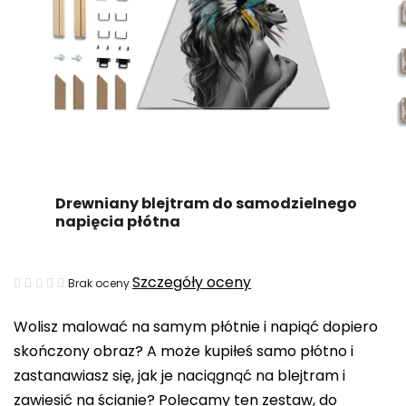
Drewniany blejtram do samodzielnego
napięcia płótna
Średnia
Szczegóły oceny
Brak oceny
ocena
Wolisz malować na samym płótnie i napiąć dopiero
produktu
skończony obraz? A może kupiłeś samo płótno i
wynosi
zastanawiasz się, jak je naciągnąć na blejtram i
0,0
zawiesić na ścianie? Polecamy ten zestaw, do
na