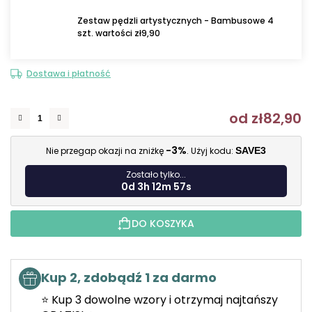
Zestaw pędzli artystycznych - Bambusowe 4
szt. wartości zł9,90
Dostawa i płatność
od
zł82,90
C
-3%
Nie przegap okazji na zniżkę
. Użyj kodu:
SAVE3
Zostało tylko...
0d 3h 12m 56s
DO KOSZYKA
Kup 2, zdobądź 1 za darmo
⭐ Kup 3 dowolne wzory i otrzymaj najtańszy