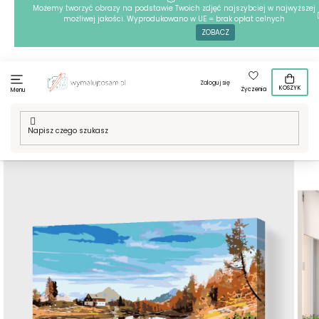
Przejść
Możemy tworzyć obrazy na podstawie Twoich zdjęć najszybciej w najwyższej
możliwej jakości. Wyprodukowano w UE = brak opłat celnych
do
ZOBACZ
treści
Zaloguj się
KOSZYK
Życzenia
Menu
Home
/
Techniki
/
Malowanie po numerach
/
Malowanie po
numerach - Domek nad jeziorem