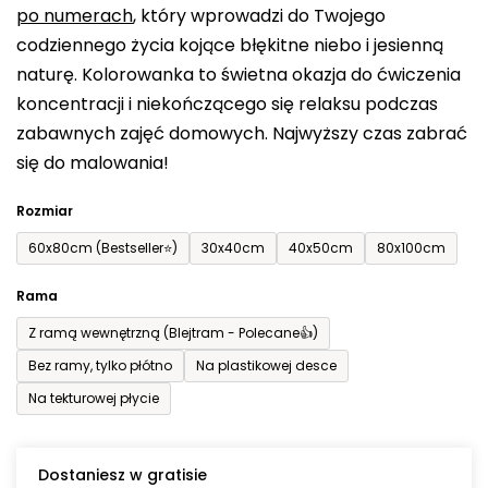
po numerach
, który wprowadzi do Twojego
wynosi
codziennego życia kojące błękitne niebo i jesienną
0,0
naturę. Kolorowanka to świetna okazja do ćwiczenia
na
koncentracji i niekończącego się relaksu podczas
5
zabawnych zajęć domowych. Najwyższy czas zabrać
gwiazdek.
się do malowania!
Rozmiar
60x80cm (Bestseller⭐)
30x40cm
40x50cm
80x100cm
Rama
Z ramą wewnętrzną (Blejtram - Polecane👍)
Bez ramy, tylko płótno
Na plastikowej desce
Na tekturowej płycie
Dostaniesz w gratisie