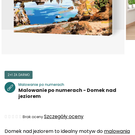
2+1 ZA DARMO
Malowanie po numerach
Malowanie po numerach - Domek nad
jeziorem
Średnia
Szczegóły oceny
Brak oceny
ocena
Domek nad jeziorem to idealny motyw do
malowania
produktu