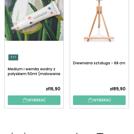
3 + 1
Drewniana sztaluga - 68 cm
Medium i werniks wodny z
połyskiem 50ml (malowanie
po numerach)
zł16,90
zł89,90
WYBIERAĆ
WYBIERAĆ
S
T
O