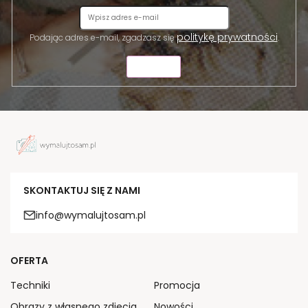
politykę prywatności
Podając adres e-mail, zgadzasz się
.
WYŚLIJ
SKONTAKTUJ SIĘ Z NAMI
info@wymalujtosam.pl
OFERTA
Techniki
Promocja
Obrazy z własnego zdjęcia
Nowości