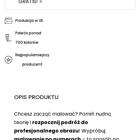
GRATIS! ⭐
Produkcja w UE
Paleta ponad
700 kolorów
Najpopularniejszy
producent
OPIS PRODUKTU
Chcesz zacząć malować? Pomiń nudną
teorię i
rozpocznij podróż do
profesjonalnego obrazu
! Wypróbuj
malowanie po numerach
– to sposób na