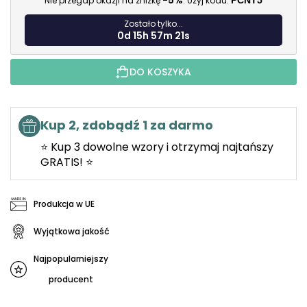
-5%
Nie przegap okazji na zniżkę
. Użyj kodu:
PCNT5
Zostało tylko...
0d 15h 57m 19s
DO KOSZYKA
Kup 2, zdobądź 1 za darmo
⭐ Kup 3 dowolne wzory i otrzymaj najtańszy
GRATIS! ⭐
Produkcja w UE
Wyjątkowa jakość
Najpopularniejszy
producent