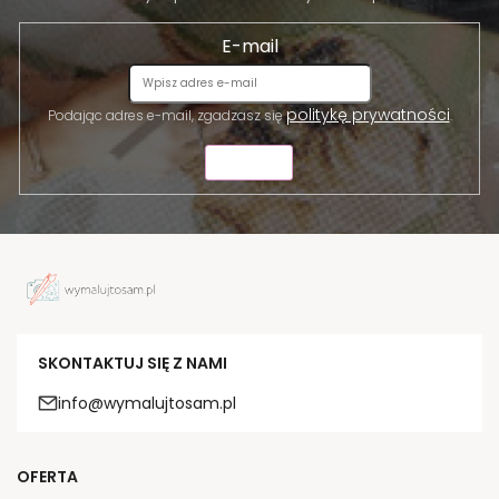
E-mail
politykę prywatności
Podając adres e-mail, zgadzasz się
.
WYŚLIJ
SKONTAKTUJ SIĘ Z NAMI
info@wymalujtosam.pl
OFERTA