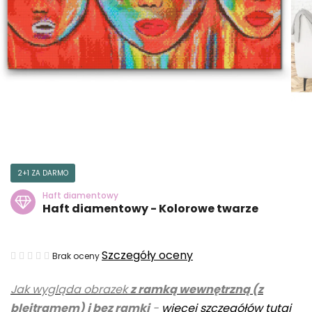
2+1 ZA DARMO
Haft diamentowy
Haft diamentowy - Kolorowe twarze
Średnia
Szczegóły oceny
Brak oceny
ocena
Jak wygląda obrazek
z ramką wewnętrzną (z
produktu
blejtramem) i bez ramki
-
więcej szczegółów tutaj
wynosi