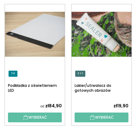
TIP
3 + 1
Podkładka z oświetleniem
Lakier/utrwalacz do
LED
gotowych obrazów
diamentowych z
aplikatorem
zł84,90
zł19,90
od
WYBIERAĆ
WYBIERAĆ
S