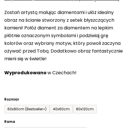
0,0
Zostań artystą malując diamentami i ułóż idealny
na
obraz na ścianie stworzony z setek błyszczących
5
kamieni! Połóż diament za diamentem na lepkim
gwiazdek.
płótnie oznaczonym symbolami i podziwiaj grę
kolorów oraz wybrany motyw, który powoli zaczyna
ożywać przed Tobą. Dodatkowo obraz fantastycznie
mieni się w świetle!
Wyprodukowano
w Czechach!
Rozmiar
60x80cm (Bestseller⭐)
40x60cm
80x120cm
Rama